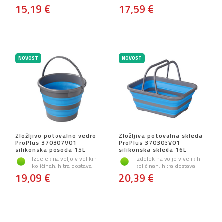
15,19 €
17,59 €
NOVOST
NOVOST
Zložljivo potovalno vedro
Zložljiva potovalna skleda
ProPlus 370307V01
ProPlus 370303V01
silikonska posoda 15L
silikonska skleda 16L
Izdelek na voljo v velikih
Izdelek na voljo v velikih
količinah, hitra dostava
količinah, hitra dostava
19,09 €
20,39 €