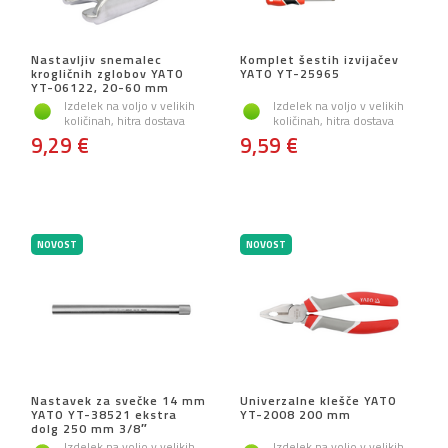
Nastavljiv snemalec
Komplet šestih izvijačev
krogličnih zglobov YATO
YATO YT-25965
YT-06122, 20-60 mm
Izdelek na voljo v velikih
Izdelek na voljo v velikih
količinah, hitra dostava
količinah, hitra dostava
9,29 €
9,59 €
NOVOST
NOVOST
Nastavek za svečke 14 mm
Univerzalne klešče YATO
YATO YT-38521 ekstra
YT-2008 200 mm
dolg 250 mm 3/8″
Izdelek na voljo v velikih
Izdelek na voljo v velikih