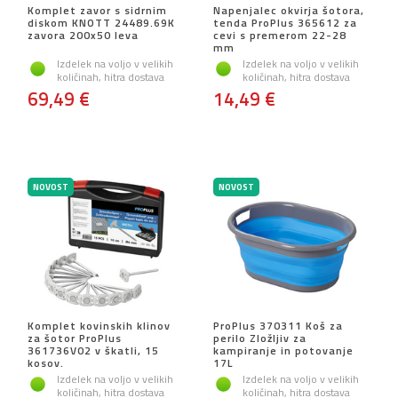
Komplet zavor s sidrnim
Napenjalec okvirja šotora,
diskom KNOTT 24489.69K
tenda ProPlus 365612 za
zavora 200x50 leva
cevi s premerom 22-28
mm
Izdelek na voljo v velikih
Izdelek na voljo v velikih
količinah, hitra dostava
količinah, hitra dostava
69,49 €
14,49 €
NOVOST
NOVOST
Komplet kovinskih klinov
ProPlus 370311 Koš za
za šotor ProPlus
perilo Zložljiv za
361736V02 v škatli, 15
kampiranje in potovanje
kosov.
17L
Izdelek na voljo v velikih
Izdelek na voljo v velikih
količinah, hitra dostava
količinah, hitra dostava