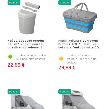
NOVOST
NOVOST
Koš za odpadke ProPlus
Piknik košara s pokrovom
370402 s pokrovom za
ProPlus 370315 zložljiva
prikolice, avtodome, 6 l
košara s funkcijo mize 20L
Izdelek na voljo v velikih
Izdelek je na voljo v
količinah, hitra dostava
majhnih količinah, hitra
dostava
22,69 €
29,89 €
NOVOST
NOVOST