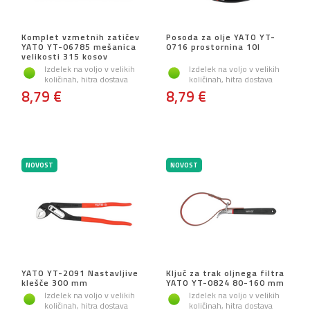
Komplet vzmetnih zatičev
Posoda za olje YATO YT-
YATO YT-06785 mešanica
0716 prostornina 10l
velikosti 315 kosov
Izdelek na voljo v velikih
Izdelek na voljo v velikih
količinah, hitra dostava
količinah, hitra dostava
8,79 €
8,79 €
NOVOST
NOVOST
YATO YT-2091 Nastavljive
Ključ za trak oljnega filtra
klešče 300 mm
YATO YT-0824 80-160 mm
Izdelek na voljo v velikih
Izdelek na voljo v velikih
količinah, hitra dostava
količinah, hitra dostava