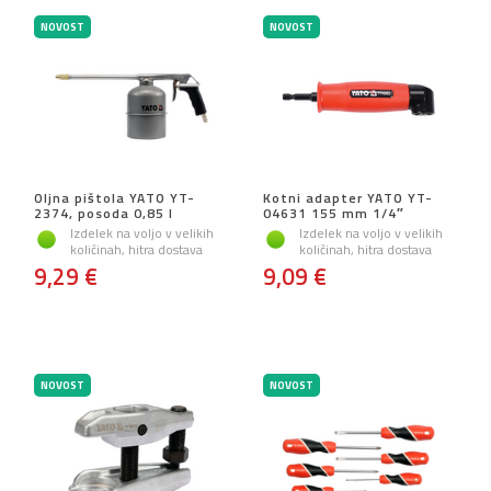
NOVOST
NOVOST
Oljna pištola YATO YT-
Kotni adapter YATO YT-
2374, posoda 0,85 l
04631 155 mm 1/4″
Izdelek na voljo v velikih
Izdelek na voljo v velikih
količinah, hitra dostava
količinah, hitra dostava
9,29 €
9,09 €
NOVOST
NOVOST