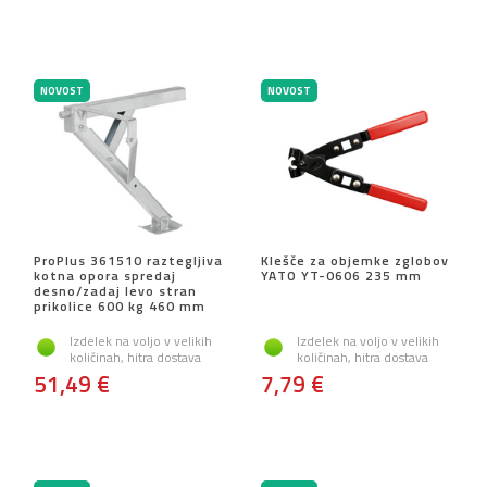
NOVOST
NOVOST
ProPlus 361510 raztegljiva
Klešče za objemke zglobov
kotna opora spredaj
YATO YT-0606 235 mm
desno/zadaj levo stran
prikolice 600 kg 460 mm
Izdelek na voljo v velikih
Izdelek na voljo v velikih
količinah, hitra dostava
količinah, hitra dostava
51,49 €
7,79 €