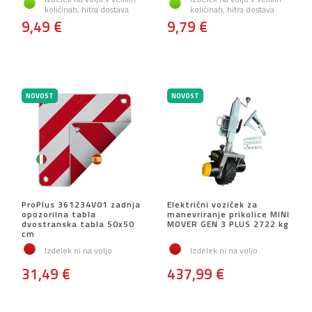
količinah, hitra dostava
količinah, hitra dostava
9,49 €
9,79 €
NOVOST
NOVOST
ProPlus 361234V01 zadnja
Električni voziček za
opozorilna tabla
manevriranje prikolice MINI
dvostranska tabla 50x50
MOVER GEN 3 PLUS 2722 kg
cm
Izdelek ni na voljo
Izdelek ni na voljo
31,49 €
437,99 €