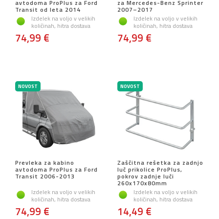
avtodoma ProPlus za Ford
za Mercedes-Benz Sprinter
Transit od leta 2014
2007–2017
Izdelek na voljo v velikih
Izdelek na voljo v velikih
količinah, hitra dostava
količinah, hitra dostava
74,99 €
74,99 €
NOVOST
NOVOST
Prevleka za kabino
Zaščitna rešetka za zadnjo
avtodoma ProPlus za Ford
luč prikolice ProPlus,
Transit 2006-2013
pokrov zadnje luči
260x170x80mm
Izdelek na voljo v velikih
Izdelek na voljo v velikih
količinah, hitra dostava
količinah, hitra dostava
74,99 €
14,49 €