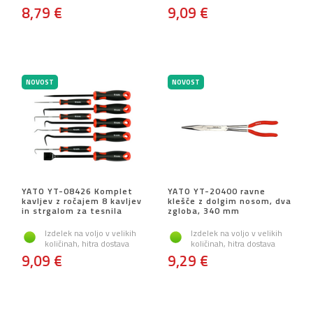
8,79 €
9,09 €
NOVOST
NOVOST
YATO YT-08426 Komplet
YATO YT-20400 ravne
kavljev z ročajem 8 kavljev
klešče z dolgim ​​nosom, dva
in strgalom za tesnila
zgloba, 340 mm
Izdelek na voljo v velikih
Izdelek na voljo v velikih
količinah, hitra dostava
količinah, hitra dostava
9,09 €
9,29 €