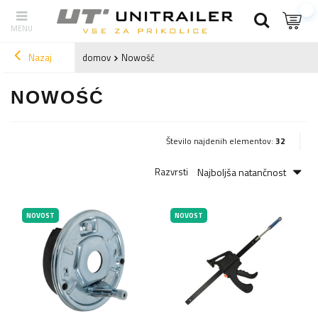
Nazaj
domov
Nowość
NOWOŚĆ
Število najdenih elementov:
32
Najboljša natančnost
Razvrsti
NOVOST
NOVOST