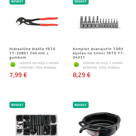
NOVOST
NOVOST
Hidravlične klešče YATO
Komplet dvanajstih TORX
YT-20891 240 mm z
ključev na tirnici YATO YT-
gumbom
04331
Izdelek na voljo v velikih
Izdelek na voljo v velikih
količinah, hitra dostava
količinah, hitra dostava
7,99 €
8,29 €
NOVOST
NOVOST