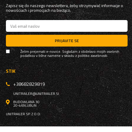
Zapisz się do naszego newslettera, żeby otrzymywać informacje o
nowościach i promocjach na bieżąco.
PRIJAVITE SE
Želim prejemati e-novice. Soglašam z obdelavo mojih osebnih
podatkov v tržne namene v skladu z
politiko zasebnosti
STIK
+38682829819
UNITRAILER@UNITRAILER.SI
BUDOWLANA 30
20-469
LUBLIN
UNITRAILER SP. Z O.O.