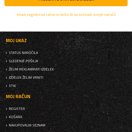
Imam registriran račun in želim iti na seznam svojih naročil
MOJ UKAZ
STATUS NAROČILA
SLEDENJE POŠILJK
ŽELIM REKLAMIRATI IZDELEK
IZDELEK ŽELIM VRNITI
STIK
MOJ RAČUN
REGISTER
KOŠARA
NAKUPOVALNI SEZNAM