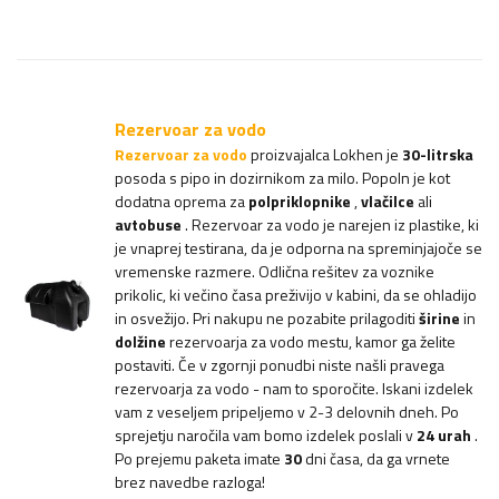
Rezervoar za vodo
Rezervoar za vodo
proizvajalca Lokhen je
30-litrska
posoda s pipo in dozirnikom za milo. Popoln je kot
dodatna oprema za
polpriklopnike
,
vlačilce
ali
avtobuse
. Rezervoar za vodo je narejen iz plastike, ki
je vnaprej testirana, da je odporna na spreminjajoče se
vremenske razmere. Odlična rešitev za voznike
prikolic, ki večino časa preživijo v kabini, da se ohladijo
in osvežijo. Pri nakupu ne pozabite prilagoditi
širine
in
dolžine
rezervoarja za vodo mestu, kamor ga želite
postaviti. Če v zgornji ponudbi niste našli pravega
rezervoarja za vodo - nam to sporočite. Iskani izdelek
vam z veseljem pripeljemo v 2-3 delovnih dneh. Po
sprejetju naročila vam bomo izdelek poslali v
24 urah
.
Po prejemu paketa imate
30
dni časa, da ga vrnete
brez navedbe razloga!