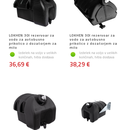
LOKHEN 30l rezervoar za
LOKHEN 30l rezervoar za
vodo za avtobusno
vodo za avtobusno
prikolico z dozatorjem za
prikolico z dozatorjem za
milo
milo
Izdelek na voljo v velikih
Izdelek na voljo v velikih
količinah, hitra dostava
količinah, hitra dostava
36,69 €
38,29 €