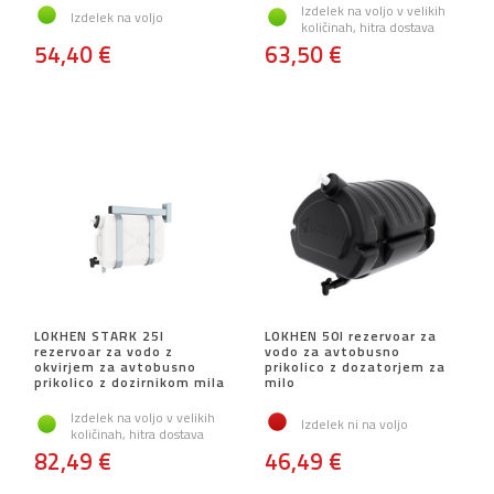
Izdelek na voljo v velikih
Izdelek na voljo
količinah, hitra dostava
54,40 €
63,50 €
LOKHEN STARK 25l
LOKHEN 50l rezervoar za
rezervoar za vodo z
vodo za avtobusno
okvirjem za avtobusno
prikolico z dozatorjem za
prikolico z dozirnikom mila
milo
Izdelek na voljo v velikih
Izdelek ni na voljo
količinah, hitra dostava
82,49 €
46,49 €