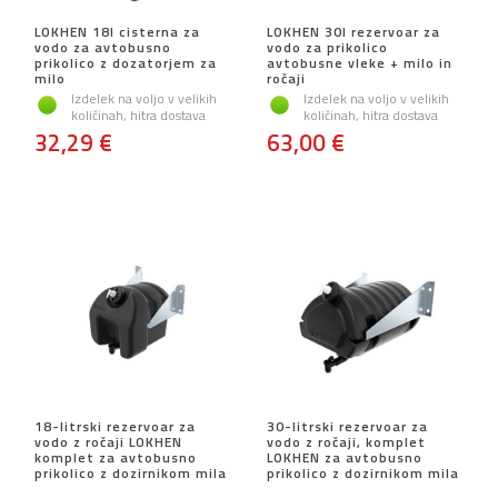
LOKHEN 18l cisterna za
LOKHEN 30l rezervoar za
vodo za avtobusno
vodo za prikolico
prikolico z dozatorjem za
avtobusne vleke + milo in
milo
ročaji
Izdelek na voljo v velikih
Izdelek na voljo v velikih
količinah, hitra dostava
količinah, hitra dostava
32,29 €
63,00 €
18-litrski rezervoar za
30-litrski rezervoar za
vodo z ročaji LOKHEN
vodo z ročaji, komplet
komplet za avtobusno
LOKHEN za avtobusno
prikolico z dozirnikom mila
prikolico z dozirnikom mila