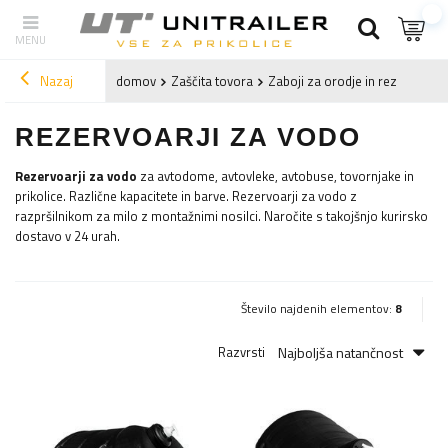
Nazaj
domov
Zaščita tovora
Zaboji za orodje in rezervoarji
REZERVOARJI ZA VODO
Rezervoarji za vodo
za avtodome, avtovleke, avtobuse, tovornjake in
prikolice. Različne kapacitete in barve.
Rezervoarji za vodo z
razpršilnikom za milo z montažnimi nosilci.
Naročite s takojšnjo kurirsko
dostavo v 24 urah.
Število najdenih elementov:
8
Najboljša natančnost
Razvrsti