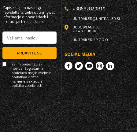
Zapisz się do naszego
+38682829819
newslettera, żeby otrzymywać
informacje o nowościach i
UNITRAILER@UNITRAILER.SI
promocjach na bieżąco.
BUDOWLANA 30
20-469
LUBLIN
UNITRAILER SP. Z O.O.
PRIJAVITE SE
SOCIAL MEDIA
Želim prejemati e-
novice. Soglašam z
obdelavo mojih osebnih
podatkov v tržne
namene v skladu z
politiko zasebnosti