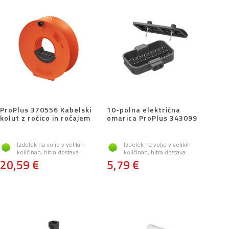
ProPlus 370556 Kabelski
10-polna električna
kolut z ročico in ročajem
omarica ProPlus 343099
Izdelek na voljo v velikih
Izdelek na voljo v velikih
količinah, hitra dostava
količinah, hitra dostava
20,59 €
5,79 €