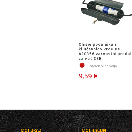
Ohišje podaljška s
ključavnico ProPlus
420356 varnostni predal
za vtič CEE
Izdelek ni na voljo
9,59 €
MOJ UKAZ
MOJ RAČUN