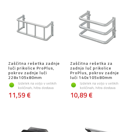
Zaščitna rešetka zadnje
Zaščitna rešetka za
luči prikolice ProPlus,
zadnjo luč prikolice
pokrov zadnje luči
ProPlus, pokrov zadnje
228x105x80mm
luči 140x105x80mm
Izdelek na voljo v velikih
Izdelek na voljo v velikih
količinah, hitra dostava
količinah, hitra dostava
11,59 €
10,89 €