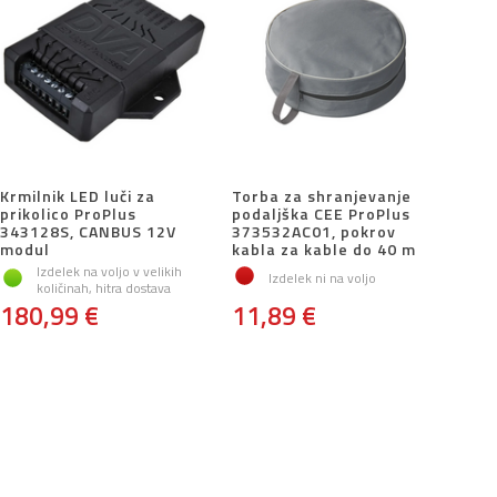
Krmilnik LED luči za
Torba za shranjevanje
prikolico ProPlus
podaljška CEE ProPlus
343128S, CANBUS 12V
373532AC01, pokrov
modul
kabla za kable do 40 m
Izdelek na voljo v velikih
Izdelek ni na voljo
količinah, hitra dostava
180,99 €
11,89 €