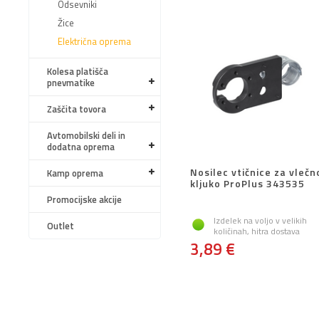
Odsevniki
Žice
Električna oprema
Kolesa platišča
pnevmatike
Zaščita tovora
Avtomobilski deli in
dodatna oprema
Nosilec vtičnice za vlečn
Kamp oprema
kljuko ProPlus 343535
Promocijske akcije
Izdelek na voljo v velikih
Outlet
količinah, hitra dostava
3,89 €