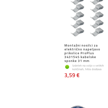
Montažni nosilci za
električno napeljavo
prikolice ProPlus
343154S kabelske
sponke 31 mm
Izdelek na voljo v velikih
količinah, hitra dostava
3,59 €