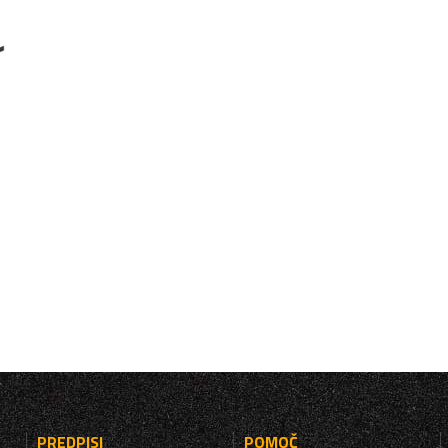
PREDPISI
POMOČ