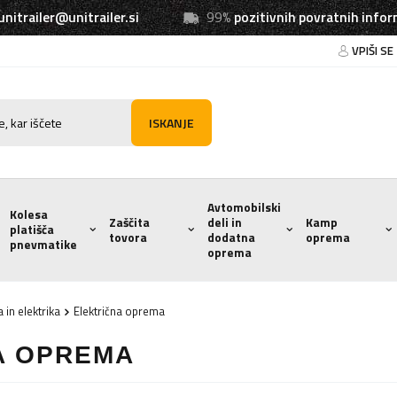
unitrailer@unitrailer.si
99%
pozitivnih povratnih infor
VPIŠI SE
ISKANJE
Avtomobilski
Kolesa
Zaščita
deli in
Kamp
platišča
tovora
dodatna
oprema
pnevmatike
oprema
 in elektrika
Električna oprema
A OPREMA