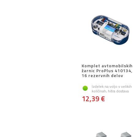
Komplet avtomobilskih
žarnic ProPlus 410134,
16 rezervnih delov
Izdelek na voljo v velikih
količinah, hitra dostava
12,39 €