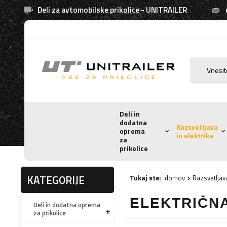
Deli za avtomobilske prikolice - UNITRAILER
Deli in
dodatna
Razsvetljava
oprema
in elektrika
za
prikolice
KATEGORIJE
Tukaj ste:
domov
Razsvetljava
ELEKTRIČN
Deli in dodatna oprema
za prikolice