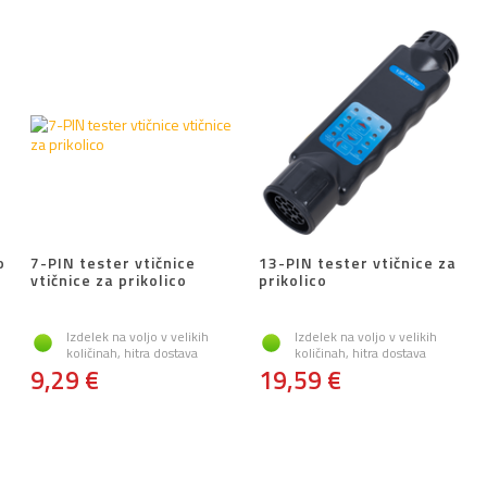
o
7-PIN tester vtičnice
13-PIN tester vtičnice za
vtičnice za prikolico
prikolico
Izdelek na voljo v velikih
Izdelek na voljo v velikih
količinah, hitra dostava
količinah, hitra dostava
9,29 €
19,59 €