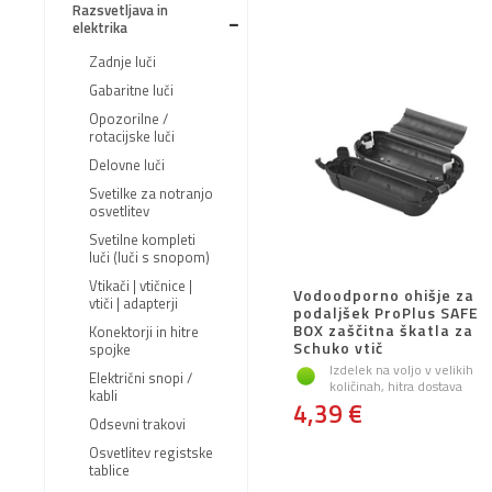
Razsvetljava in
elektrika
Zadnje luči
Gabaritne luči
Opozorilne /
rotacijske luči
Delovne luči
Svetilke za notranjo
osvetlitev
Svetilne kompleti
luči (luči s snopom)
Vtikači | vtičnice |
Vodoodporno ohišje za
vtiči | adapterji
podaljšek ProPlus SAFE
BOX zaščitna škatla za
Konektorji in hitre
Schuko vtič
spojke
Izdelek na voljo v velikih
Električni snopi /
količinah, hitra dostava
kabli
4,39 €
Odsevni trakovi
Osvetlitev registske
tablice