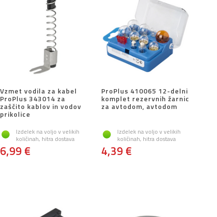
Vzmet vodila za kabel
ProPlus 410065 12-delni
ProPlus 343014 za
komplet rezervnih žarnic
zaščito kablov in vodov
za avtodom, avtodom
prikolice
Izdelek na voljo v velikih
Izdelek na voljo v velikih
količinah, hitra dostava
količinah, hitra dostava
6,99 €
4,39 €