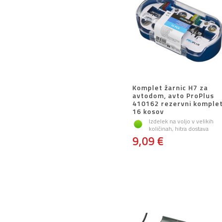
Komplet žarnic H7 za
avtodom, avto ProPlus
410162 rezervni komple
16 kosov
Izdelek na voljo v velikih
količinah, hitra dostava
9,09 €