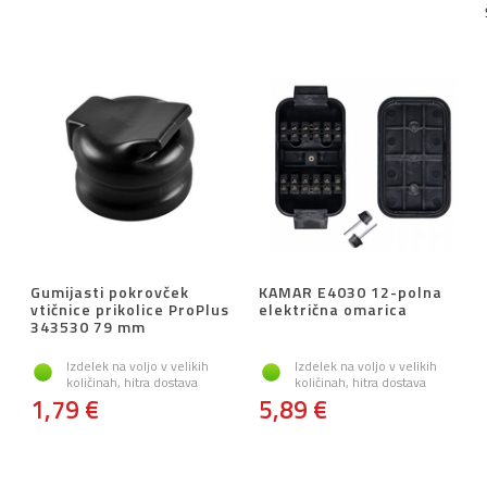
Gumijasti pokrovček
KAMAR E4030 12-polna
vtičnice prikolice ProPlus
električna omarica
343530 79 mm
Izdelek na voljo v velikih
Izdelek na voljo v velikih
količinah, hitra dostava
količinah, hitra dostava
1,79 €
5,89 €