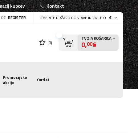
macij kupcev
Kontakt
OZ
REGISTER
€
IZBERITE DRŽAVO DOSTAVE IN VALUTO
TVOJA KOŠARICA
0,
€
(0)
00
Promocijske
Outlet
akcije