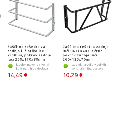
Zaščitna rešetka za
Zaščitna rešetka zadnje
zadnjo luč prikolice
luči UNITRAILER črna,
t
ProPlus, pokrov zadnje
pokrov zadnje luči
luči 260x170x80mm
260x125x70mm
Izdelek na voljo v velikih
Izdelek na voljo v velikih
količinah, hitra dostava
količinah, hitra dostava
14,49 €
10,29 €