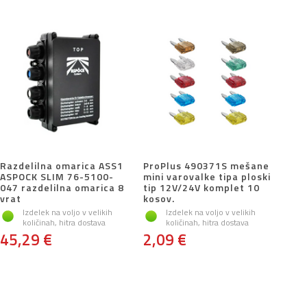
Razdelilna omarica ASS1
ProPlus 490371S mešane
ASPOCK SLIM 76-5100-
mini varovalke tipa ploski
047 razdelilna omarica 8
tip 12V/24V komplet 10
vrat
kosov.
Izdelek na voljo v velikih
Izdelek na voljo v velikih
količinah, hitra dostava
količinah, hitra dostava
45,29 €
2,09 €