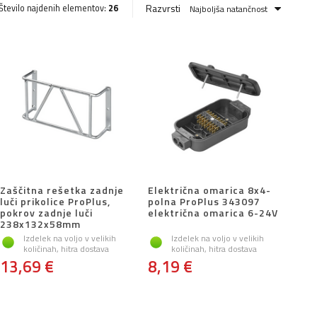
Razvrsti
Število najdenih elementov:
26
Najboljša natančnost
Zaščitna rešetka zadnje
Električna omarica 8x4-
luči prikolice ProPlus,
polna ProPlus 343097
pokrov zadnje luči
električna omarica 6-24V
238x132x58mm
Izdelek na voljo v velikih
Izdelek na voljo v velikih
količinah, hitra dostava
količinah, hitra dostava
13,69 €
8,19 €