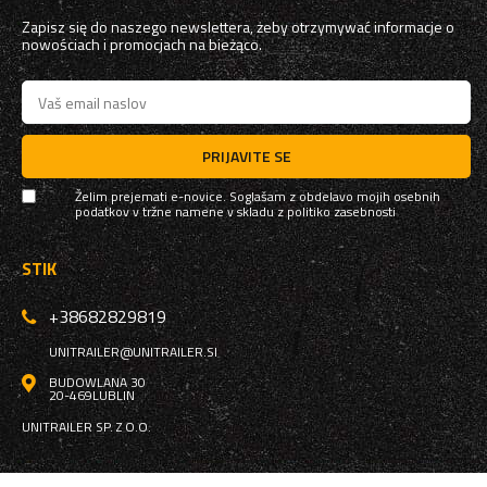
Zapisz się do naszego newslettera, żeby otrzymywać informacje o
nowościach i promocjach na bieżąco.
PRIJAVITE SE
Želim prejemati e-novice. Soglašam z obdelavo mojih osebnih
podatkov v tržne namene v skladu z
politiko zasebnosti
STIK
+38682829819
UNITRAILER@UNITRAILER.SI
BUDOWLANA 30
20-469
LUBLIN
UNITRAILER SP. Z O.O.