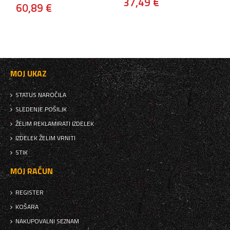
37,49 €
60,89 €
MOJ UKAZ
STATUS NAROČILA
SLEDENJE POŠILJK
ŽELIM REKLAMIRATI IZDELEK
IZDELEK ŽELIM VRNITI
STIK
MOJ RAČUN
REGISTER
KOŠARA
NAKUPOVALNI SEZNAM