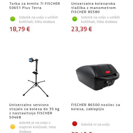
Torba za krmilo 7l FISCHER
Univerzalna kolesarska
50651 Plus Terra
tlačilka z manometrom
FISCHER 85580
Izdelek na voljo v velikih
Izdelek na voljo v velikih
količinah, hitra dostava
količinah, hitra dostava
18,79 €
23,39 €
Univerzalno servisno
FISCHER 86500 nosilec za
stojalo za kolesa do 35 kg
kolesa, zaklepljiv
z nastavitvijo FISCHER
50468
Izdelek je na voljo v
Izdelek ni na voljo
majhnih količinah, hitra
dostava