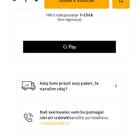
DODAJ V VOZIČEK
Hitro nakupovanje
1-Click
(brez registracije)
Kdaj bom prejel svoj paket, če
naročim zdaj?
Naš svetovalec vam bo pomagal
izbrati izdelek
Naročite po telefonu:
+38682829819