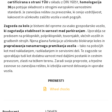
certificirana s strani TÜV
v skladu z DIN 76051,
homologacija
36
pa potrjuje skladnost s strogimi evropskimi varnostnimi
standardi. Je zanesljiva rešitev za prevoznike, ki cenijo vzdržljivost,
kakovost in učinkovito zaščito vozila v vseh pogojih.
Zagozda za kolo
je bistveni del opreme za vsako gospodarsko vozilo,
ki zagotavlja stabilnost in varnost med parkiranjem
. Uporablja se
predvsem na priklopnikih, polpriklopnikih, tovornjakih, vlečnih vozilih in
gradbenih strojih. Njena glavna funkcija je učinkovito blokiranje koles in
preprečevanje nenamernega premikanja vozila
– tako na pobočjih
kot med nakladanjem, razkladanjem in servisnimi deli. Te zagozde se
uporabljajo tudi kot dodatna varnost med daljšimi postanki in cestnim
prevozom, zlasti na težkem terenu. Zaradi svoje preproste, a trpežne
zasnove so zanesljiva rešitev, ki izboljša varnost delovanja in uporabe
vozila.
PRENESTI
Wheel chocks
Producent
LOKHEN