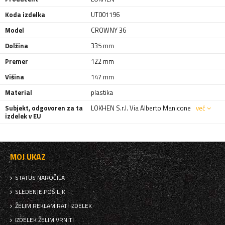
Koda izdelka
UT001196
Model
CROWNY 36
Dolžina
335 mm
Premer
122 mm
Višina
147 mm
Material
plastika
Subjekt, odgovoren za ta
LOKHEN S.r.l. Via Alberto Manicone
več
izdelek v EU
MOJ UKAZ
STATUS NAROČILA
SLEDENJE POŠILJK
ŽELIM REKLAMIRATI IZDELEK
IZDELEK ŽELIM VRNITI