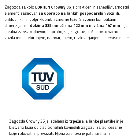
Zagozda za kolo
LOKHEN
Crowny 36
je praktičen in zanesljiv varnostni
element, zasnovan
za uporabo na lahkih gospodarskih vozilih,
priklopnikih in polpriklopnikih zmerne teže. S svojimi kompaktnimi
dimenzijami –
dolžina 335 mm, širina 122 mm in višina 147 mm
– je
idealna za vsakodnevno uporabo, saj zagotavlja učinkovito varnost
vozila med parkiranjem, natovarjanjem, raztovarjanjem in servisnimi deli.
Zagozda Crowny 36 je izdelana iz
trpežne, a lahke plastike
in je
bistveno lažja od tradicionalnih kovinskih zagozd, zaradi česar je
lažje rokovati in prevažati. Njena zasnova je patentirana in