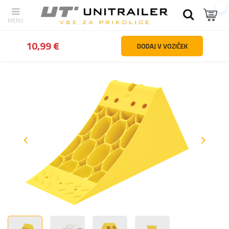
Nazaj
domov
Kolesa platišča pnevmatike
Zagozde za kolesa
10,99 €
DODAJ V VOZIČEK