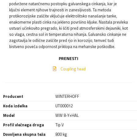
podvržene natančnemu postopku galvanskega cinkanja, kar je
ključni element njihove trajnosti in zanesljivosti. Ta metoda
protikorozijske zaščite vključuje elektrolitsko nanašanje tanke,
enakomerne plasti cinka na jekleno površino kljuke. Nastala prevleka
ustvari učinkovito pregrado, ki ščiti pred atmosferskimi dejavniki, kot
so vlaga, cestna sol in temperaturna nihanja. Galvansko cinkanje ne
zagotavlja le odlične zaščite pred rjo in korozijo, temveč tudi
bistveno poveča odpornost priklopa na mehanske poškodbe.
PRENESTI
Coupling head
Producent
WINTERHOFF
Koda izdelka
UT000012
Model
WW 8-Y+HAL
Profil vlečnega droga
Tip V
Dovoljena skupna teža
800 kg