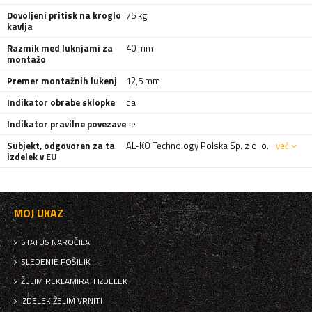
Dovoljeni pritisk na kroglo
75 kg
kavlja
Razmik med luknjami za
40 mm
montažo
Premer montažnih lukenj
12,5 mm
Indikator obrabe sklopke
da
Indikator pravilne povezave
ne
Subjekt, odgovoren za ta
AL-KO Technology Polska Sp. z o. o.
več
izdelek v EU
MOJ UKAZ
STATUS NAROČILA
SLEDENJE POŠILJK
ŽELIM REKLAMIRATI IZDELEK
IZDELEK ŽELIM VRNITI