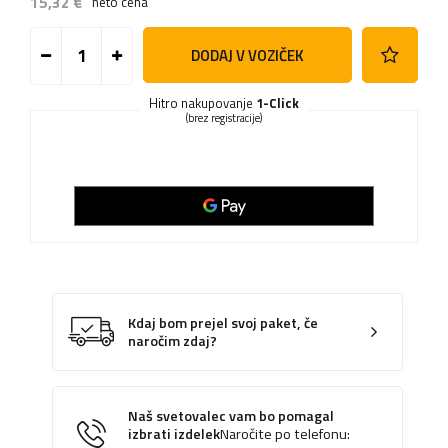
15,32 €
neto cena
DODAJ V VOZIČEK
Hitro nakupovanje
1-Click
(brez registracije)
Kdaj bom prejel svoj paket, če
naročim zdaj?
Naš svetovalec vam bo pomagal
izbrati izdelek
Naročite po telefonu: