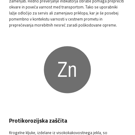
zamenjati. Redno preverjanje indikatorja obrabe pomaga preprečiti
okvare in poveča varnost med transportom. Tako se uporabniki
lažje odločijo za servis ali zamenjavo priklopa, kar je še posebej
pomembno v kontekstu varnosti v cestnem prometu in
preprečevanja morebitnih nesreč zaradi poškodovane opreme.
Protikorozijska zaščita
Krogelne kljuke, izdelane iz visokokakovostnega jekla, so