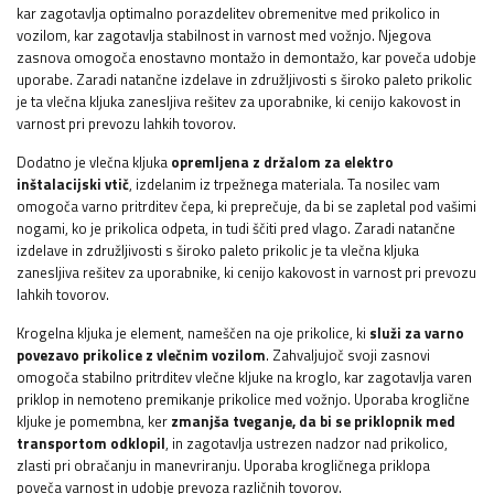
kar zagotavlja optimalno porazdelitev obremenitve med prikolico in
vozilom, kar zagotavlja stabilnost in varnost med vožnjo. Njegova
zasnova omogoča enostavno montažo in demontažo, kar poveča udobje
uporabe. Zaradi natančne izdelave in združljivosti s široko paleto prikolic
je ta vlečna kljuka zanesljiva rešitev za uporabnike, ki cenijo kakovost in
varnost pri prevozu lahkih tovorov.
Dodatno je vlečna kljuka
opremljena z držalom za elektro
inštalacijski vtič
, izdelanim iz trpežnega materiala. Ta nosilec vam
omogoča varno pritrditev čepa, ki preprečuje, da bi se zapletal pod vašimi
nogami, ko je prikolica odpeta, in tudi ščiti pred vlago. Zaradi natančne
izdelave in združljivosti s široko paleto prikolic je ta vlečna kljuka
zanesljiva rešitev za uporabnike, ki cenijo kakovost in varnost pri prevozu
lahkih tovorov.
Krogelna kljuka je element, nameščen na oje prikolice, ki
služi za varno
povezavo prikolice z vlečnim vozilom
. Zahvaljujoč svoji zasnovi
omogoča stabilno pritrditev vlečne kljuke na kroglo, kar zagotavlja varen
priklop in nemoteno premikanje prikolice med vožnjo. Uporaba kroglične
kljuke je pomembna, ker
zmanjša tveganje, da bi se priklopnik med
transportom odklopil
, in zagotavlja ustrezen nadzor nad prikolico,
zlasti pri obračanju in manevriranju. Uporaba krogličnega priklopa
poveča varnost in udobje prevoza različnih tovorov.