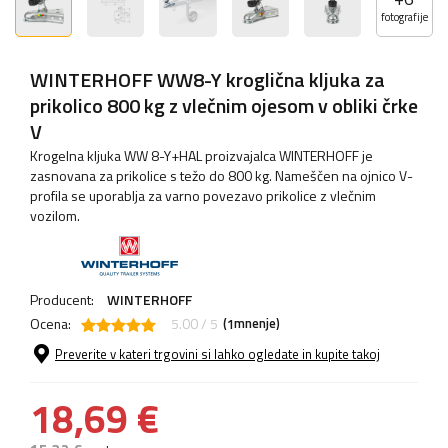
fotografije
WINTERHOFF WW8-Y kroglična kljuka za
prikolico 800 kg z vlečnim ojesom v obliki črke
V
Krogelna kljuka WW 8-Y+HAL proizvajalca WINTERHOFF je
zasnovana za prikolice s težo do 800 kg. Nameščen na ojnico V-
profila se uporablja za varno povezavo prikolice z vlečnim
vozilom.
Producent:
WINTERHOFF
Ocena:
5.00 / 5
(
mnenje)
1
Preverite v kateri trgovini si lahko ogledate in kupite takoj
18,69 €