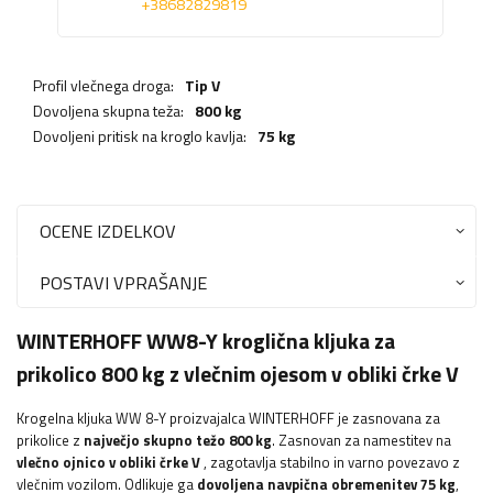
+38682829819
Profil vlečnega droga:
Tip V
Dovoljena skupna teža:
800 kg
Dovoljeni pritisk na kroglo kavlja:
75 kg
OCENE IZDELKOV
POSTAVI VPRAŠANJE
WINTERHOFF WW8-Y kroglična kljuka za
prikolico 800 kg z vlečnim ojesom v obliki črke V
Krogelna kljuka WW 8-Y proizvajalca WINTERHOFF je zasnovana za
prikolice z
največjo skupno težo 800 kg
. Zasnovan za namestitev na
vlečno ojnico v obliki črke V
, zagotavlja stabilno in varno povezavo z
vlečnim vozilom. Odlikuje ga
dovoljena navpična obremenitev 75 kg
,