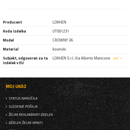
Producent
LOKHEN
Koda izdelka
UT001231
Model
CROWNY 36
Material
kovinski
Subjekt, odgovoren za ta
LOKHEN S.r.l. Via Alberto Manicone
več
izdelek v EU
MOJ UKAZ
STATUS NAROČILA
SLEDENJE POŠILJK
ŽELIM REKLAMIRATI IZDELEK
IZDELEK ŽELIM VRNITI