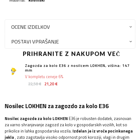
OCENE IZDELKOV
POSTAVI VPRAŠANJE
PRIHRANITE Z NAKUPOM VEČ
Zagozda za kolo E36 z nosilcem LOKHEN, višina: 147
mm
V kompletu ceneje 6%
22,58 €
21,20 €
Nosilec LOKHEN za zagozdo za kolo E36
Nosilec zagozde za kolo
LOKHEN
E36 je robusten dodatek, zasnovan
za varno shranjevanje zagozd za kolo v gospodarskih vozilih, kot so
prikolice in lahka gospodarska vozila.
Izdelan je iz vroče pocinkanega
jekla
, zato zagotavlja visoko odpornost proti koroziji, vlagi in drugim