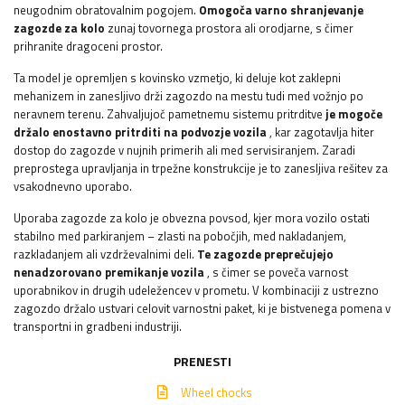
neugodnim obratovalnim pogojem.
Omogoča varno shranjevanje
zagozde za kolo
zunaj tovornega prostora ali orodjarne, s čimer
prihranite dragoceni prostor.
Ta model je opremljen s kovinsko vzmetjo, ki deluje kot zaklepni
mehanizem in zanesljivo drži zagozdo na mestu tudi med vožnjo po
neravnem terenu. Zahvaljujoč pametnemu sistemu pritrditve
je mogoče
držalo enostavno pritrditi na podvozje vozila
, kar zagotavlja hiter
dostop do zagozde v nujnih primerih ali med servisiranjem. Zaradi
preprostega upravljanja in trpežne konstrukcije je to zanesljiva rešitev za
vsakodnevno uporabo.
Uporaba zagozde za kolo je obvezna povsod, kjer mora vozilo ostati
stabilno med parkiranjem – zlasti na pobočjih, med nakladanjem,
razkladanjem ali vzdrževalnimi deli.
Te zagozde preprečujejo
nenadzorovano premikanje vozila
, s čimer se poveča varnost
uporabnikov in drugih udeležencev v prometu. V kombinaciji z ustrezno
zagozdo držalo ustvari celovit varnostni paket, ki je bistvenega pomena v
transportni in gradbeni industriji.
PRENESTI
Wheel chocks