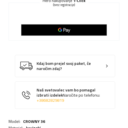
Hitro nakupovanje
1-Click
(brez registracije)
Kdaj bom prejel svoj paket, če
naročim zdaj?
Naš svetovalec vam bo pomagal
izbrati izdelek
Naročite po telefonu:
+38682829819
Model:
CROWNY 36
Material:
kovinski