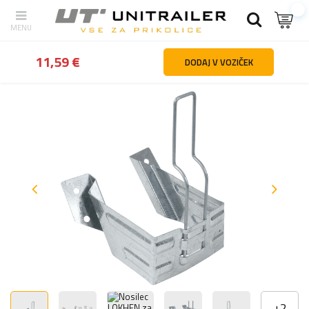
Nazaj
domov
Kolesa platišča pnevmatike
Zagozde za kolesa
11,59 €
DODAJ V VOZIČEK
+
2