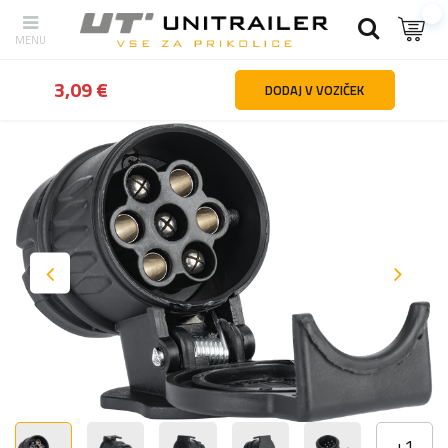
Nazaj
domov
Razsvetljava in elektrika
Vtikači | vtičnice | vtiči | a
3,09 €
DODAJ V VOZIČEK
+
1