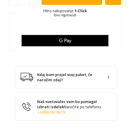
Hitro nakupovanje
1-Click
(brez registracije)
Kdaj bom prejel svoj paket, če
naročim zdaj?
Naš svetovalec vam bo pomagal
izbrati izdelek
Naročite po telefonu:
+38682829819