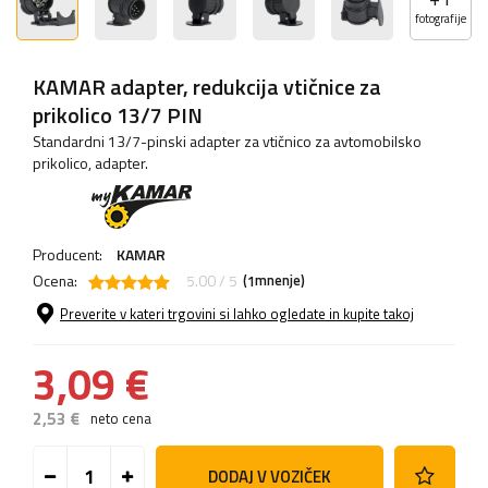
fotografije
KAMAR adapter, redukcija vtičnice za
prikolico 13/7 PIN
Standardni 13/7-pinski adapter za vtičnico za avtomobilsko
prikolico, adapter.
Producent:
KAMAR
Ocena:
5.00 / 5
(
mnenje)
1
Preverite v kateri trgovini si lahko ogledate in kupite takoj
3,09 €
2,53 €
neto cena
DODAJ V VOZIČEK