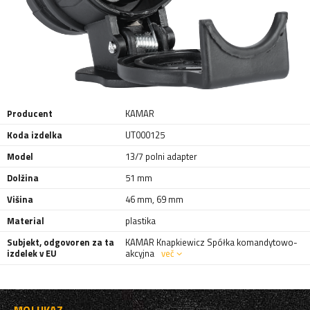
Producent
KAMAR
Koda izdelka
UT000125
Model
13/7 polni adapter
Dolžina
51 mm
Višina
46 mm
,
69 mm
Material
plastika
Subjekt, odgovoren za ta
KAMAR Knapkiewicz Spółka komandytowo-
izdelek v EU
akcyjna
več