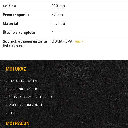
Dolžina
330 mm
Premer sponke
42 mm
Material
kovinski
Število v kompletu
1
Subjekt, odgovoren za ta
DOMAR SPA
več
izdelek v EU
MOJ UKAZ
STATUS NAROČILA
SLEDENJE POŠILJK
ŽELIM REKLAMIRATI IZDELEK
IZDELEK ŽELIM VRNITI
STIK
MOJ RAČUN