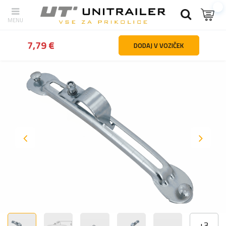
Nazaj
domov
Kolesa platišča pnevmatike
Blatniki in zavihki za 
7,79 €
DODAJ V VOZIČEK
+
3