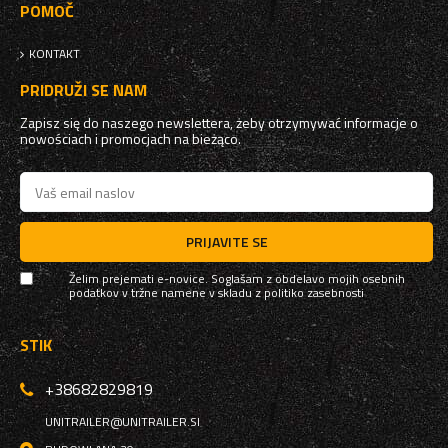
POMOČ
KONTAKT
PRIDRUŽI SE NAM
Zapisz się do naszego newslettera, żeby otrzymywać informacje o
nowościach i promocjach na bieżąco.
PRIJAVITE SE
Želim prejemati e-novice. Soglašam z obdelavo mojih osebnih
podatkov v tržne namene v skladu z
politiko zasebnosti
STIK
+38682829819
UNITRAILER@UNITRAILER.SI