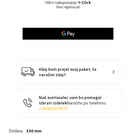
Hitro nakupovanje
1-Click
(brez registracije)
Kdaj bom prejel svoj paket, če
naročim zdaj?
Naš svetovalec vam bo pomagal
izbrati izdelek
Naročite po telefonu:
+38682829819
Dolžina:
330 mm