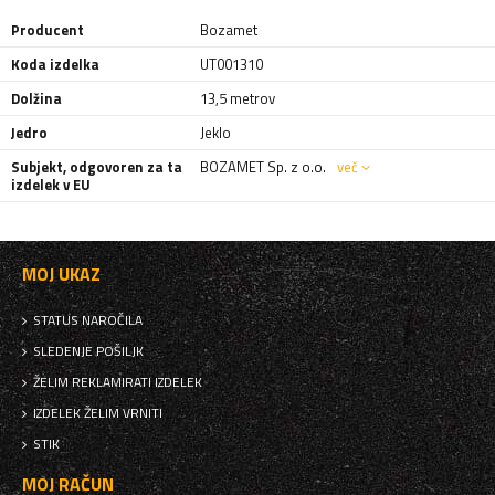
Producent
Bozamet
Koda izdelka
UT001310
Dolžina
13,5 metrov
Jedro
Jeklo
Subjekt, odgovoren za ta
BOZAMET Sp. z o.o.
več
izdelek v EU
MOJ UKAZ
STATUS NAROČILA
SLEDENJE POŠILJK
ŽELIM REKLAMIRATI IZDELEK
IZDELEK ŽELIM VRNITI
STIK
MOJ RAČUN