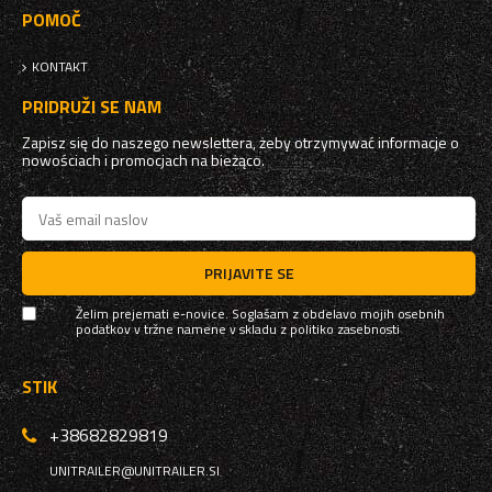
POMOČ
KONTAKT
PRIDRUŽI SE NAM
Zapisz się do naszego newslettera, żeby otrzymywać informacje o
nowościach i promocjach na bieżąco.
PRIJAVITE SE
Želim prejemati e-novice. Soglašam z obdelavo mojih osebnih
podatkov v tržne namene v skladu z
politiko zasebnosti
STIK
+38682829819
UNITRAILER@UNITRAILER.SI