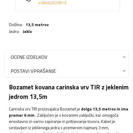
+38682829819
Dolžina:
13,5 metrov
Jedro:
Jeklo
OCENE IZDELKOV
POSTAVI VPRAŠANJE
Bozamet kovana carinska vrv TIR z jeklenim
jedrom 13,5m
Carinska vrv TIR proizvajalca Bozamet je
dolga 13,5 metrov in ima
premer 6 mm
. Zaključen je s kovanimi zaključki, kar omogoča
enostavno in varno zapiranje in pritrjevanje tovora. Kabel je
sestavljen iz jeklenega jedra s premerom najmanj 3 mm,