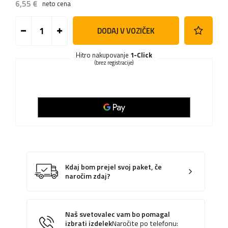
6,55 €
neto cena
DODAJ V VOZIČEK
Hitro nakupovanje
1-Click
(brez registracije)
Kdaj bom prejel svoj paket, če
naročim zdaj?
Naš svetovalec vam bo pomagal
izbrati izdelek
Naročite po telefonu: