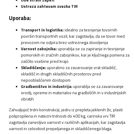
Ustreza zahtevam zvezka TIR
Uporaba:
Transport in logistika:
idealno za tesnjenje tovornih
površin transportnih vozil, kar zagotavlja, da se tovor med
prevozom ne odpira brez ustreznega dovoljenja
Varnost zabojnika:
uporablja se za zapiranje in tesnjenje
pomorskih in zračnih zabojnikov, kar je ključnega pomena za
zaščito vsebine pred krajo
Skladiščenje:
uporabno za zavarovanje vrat skladišč,
skladišč in drugih skladiščnih prostorov pred
nepooblaščenim dostopom
Gradbeništvo in industrija:
uporablja se za zavarovanje
orodij, opreme in materialov na gradbiščih in v industrijskih
obratih
Zahvaljujoč trdni konstrukciji, jedru iz prepleta jeklenih žic, plasti
polipropilena in natezni trdnosti do 400 kg, carinska vrv TIR
zagotavlja zanesljivo varnost v različnih aplikacijah, kar zagotavlja
varnost in celovitost prepeljanega in skladiščenega blaga.