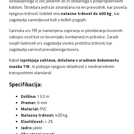
sestavljenega iz več jeklenih žic in obdanega s polipropilenskim
kablom. Struktura jedra je zmanjšana na en prevodnik, kar poveča
njegovo trdnost. Izdelek ima
natezno trdnost do 400 kg
, kar
zagotavlja zanesljivost tudi v težkih pogojih.
Carinska vrv TIR je namenjena zapiranju in plombiranju tovornih
zabojev vozil kot so tovornjaki, kontejnerji in prikolice. Zaradi
svojih lastnosti vrv zagotavlja visoko pretržno trdnost, kar
zagotavlja varnost prevažanega tovora.
Kabel
izpolnjuje zahteve, določene v uradnem dokumentu
zvezka TIR
, ki potrjuje njegovo skladnost z mednarodnimi
transportnimi standardi.
Specifikacija:
Dolžina:
13,5 m
Premer:
6 mm
Material:
PVC
Natezna trdnost:
400 kg
Elastičnost:
< 2%
Jedro:
jeklo
Obe strani zapeti