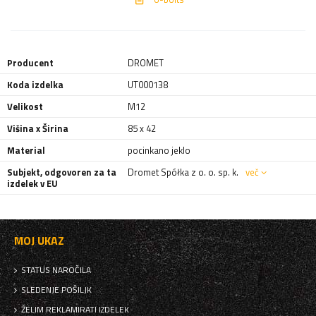
Producent
DROMET
Koda izdelka
UT000138
Velikost
M12
Višina x Širina
85 x 42
Material
pocinkano jeklo
Subjekt, odgovoren za ta
Dromet Spółka z o. o. sp. k.
več
izdelek v EU
MOJ UKAZ
STATUS NAROČILA
SLEDENJE POŠILJK
ŽELIM REKLAMIRATI IZDELEK