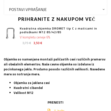
POSTAVI VPRAŠANJE
PRIHRANITE Z NAKUPOM VEČ
Kvadratna objemka DROMET tip C z maticami in
podložkami M12 85/42/85
V kompletu ceneje 6%
3,75 €
3,50 €
Objemke so namenjene montaži paličastih cevi različnih premerov
ali obešalnih elementov. Naše cevne objemke so izdelane iz
pocinkanega jekla. Prodamo posodo različnih velikosti. Navedene
mere so notranje mere.
Objemka za jeklene cevi
Kvadratni cibandel
Velikost M12
PRENESTI
U-bolts