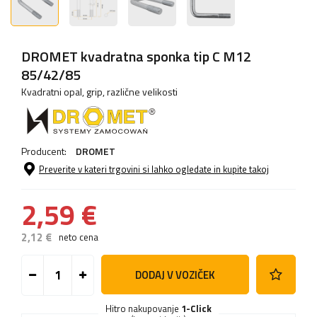
DROMET kvadratna sponka tip C M12
85/42/85
Kvadratni opal, grip, različne velikosti
Producent:
DROMET
Preverite v kateri trgovini si lahko ogledate in kupite takoj
2,59 €
2,12 €
neto cena
DODAJ V VOZIČEK
Hitro nakupovanje
1-Click