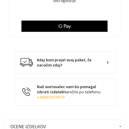
(brez registracije)
Kdaj bom prejel svoj paket, če
naročim zdaj?
Naš svetovalec vam bo pomagal
izbrati izdelek
Naročite po telefonu:
+38682829819
OCENE IZDELKOV