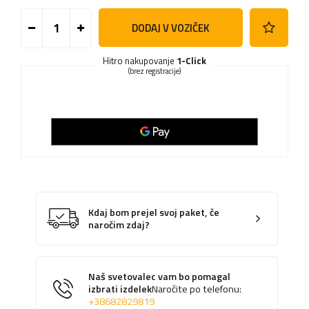
DODAJ V VOZIČEK
Hitro nakupovanje
1-Click
(brez registracije)
Kdaj bom prejel svoj paket, če
naročim zdaj?
Naš svetovalec vam bo pomagal
izbrati izdelek
Naročite po telefonu:
+38682829819