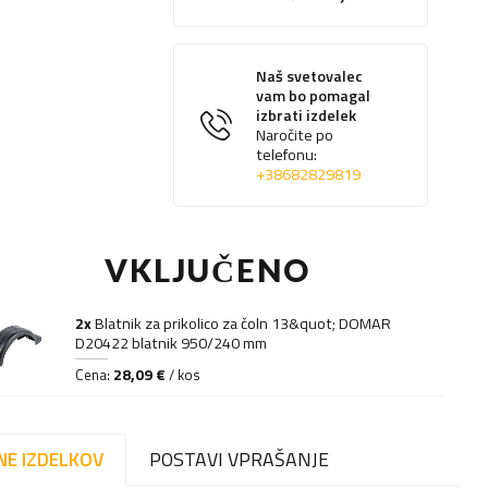
Naš svetovalec
vam bo pomagal
izbrati izdelek
Naročite po
telefonu:
+38682829819
VKLJUČENO
2x
Blatnik za prikolico za čoln 13&quot; DOMAR
D20422 blatnik 950/240 mm
28,09 €
Cena:
/ kos
NE IZDELKOV
POSTAVI VPRAŠANJE