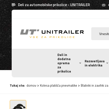
Deli za avtomobilske prikolice - UNITRAILER
Deli in
dodatna
Razsvetljava
oprema
in elektrika
za
prikolice
Tukaj ste:
domov
Kolesa platišča pnevmatike
Blatniki in zavihki za