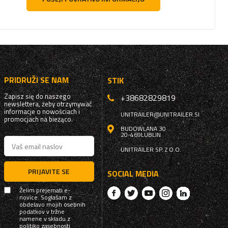
PRIDRUŽI SE NAM
STIK
Zapisz się do naszego
+38682829819
newslettera, żeby otrzymywać
informacje o nowościach i
UNITRAILER@UNITRAILER.SI
promocjach na bieżąco.
BUDOWLANA 30
20-469
LUBLIN
UNITRAILER SP. Z O.O.
PRIJAVITE SE
SOCIAL MEDIA
Želim prejemati e-
novice. Soglašam z
obdelavo mojih osebnih
podatkov v tržne
namene v skladu z
politiko zasebnosti