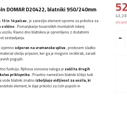
52
 čoln DOMAR D20422, blatniki 950/240mm
43,28
13 in 14 palcev
, je zanesljiv element opreme za prikolice za
shrani
 v višino
. Pomanjkanje tovarniških montažnih lukenj
 vozilu. Ravno dno blatnikov je opremljeno z dodatnimi
ost sestavljanja.
je izjemno
odporen na vremenske vplive
, predvsem sladko
material okolju prijazen, ker ga je mogoče reciklirati, zaradi
tevnih pogojih.
itno funkcijo. Njihova osnovna naloga je
zaščita drugih
koles priklopnika
. Pravilno nameščeni blatniki ščitijo tudi
a vode blatniki znatno
izboljšajo vidljivost za vozila, ki
tetski element, ki daje prikolici za čoln popoln in