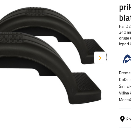
pri
bl
Par D2
240 mm
druge 
izpod 
Premer
Dolžina
Širina k
Višina k
Montaž
Pr