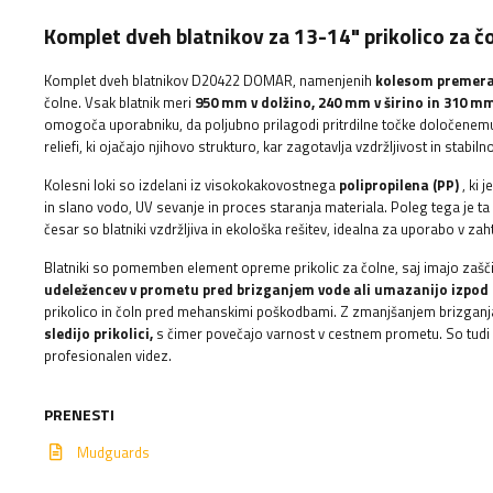
Komplet dveh blatnikov za 13-14" prikolico za
Komplet dveh blatnikov D20422 DOMAR, namenjenih
kolesom premera 
čolne. Vsak blatnik meri
950 mm v dolžino, 240 mm v širino in 310 mm
omogoča uporabniku, da poljubno prilagodi pritrdilne točke določenemu
reliefi, ki ojačajo njihovo strukturo, kar zagotavlja vzdržljivost in stabiln
Kolesni loki so izdelani iz visokokakovostnega
polipropilena (PP)
, ki 
in slano vodo, UV sevanje in proces staranja materiala. Poleg tega je ta 
česar so blatniki vzdržljiva in ekološka rešitev, idealna za uporabo v zah
Blatniki so pomemben element opreme prikolic za čolne, saj imajo zašč
udeležencev v prometu pred brizganjem vode ali umazanijo izpod 
prikolico in čoln pred mehanskimi poškodbami. Z zmanjšanjem brizganj
sledijo prikolici,
s čimer povečajo varnost v cestnem prometu. So tudi es
profesionalen videz.
PRENESTI
Mudguards