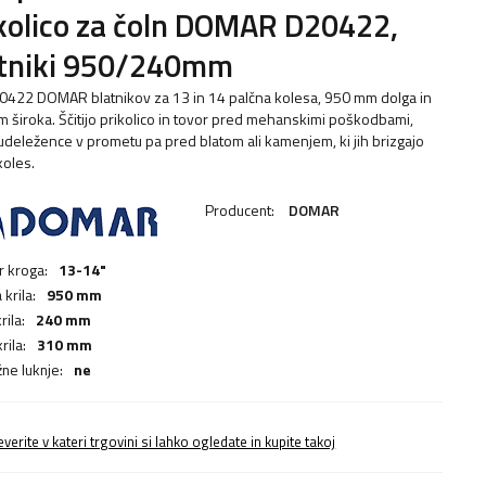
kolico za čoln DOMAR D20422,
atniki 950/240mm
0422 DOMAR blatnikov za 13 in 14 palčna kolesa, 950 mm dolga in
 široka. Ščitijo prikolico in tovor pred mehanskimi poškodbami,
udeležence v prometu pa pred blatom ali kamenjem, ki jih brizgajo
koles.
Producent:
DOMAR
 kroga:
13-14"
 krila:
950 mm
rila:
240 mm
rila:
310 mm
ne luknje:
ne
everite v kateri trgovini si lahko ogledate in kupite takoj