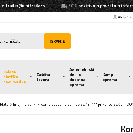
unitrailer@unitrailer.si
99%
pozitivnih povratnih infor
VPIŠI SE
ISKANJE
Avtomobilski
Kolesa
Zaščita
deli in
Kamp
platišča
tovora
dodatna
oprema
pnevmatike
oprema
 blato
Enojni blatniki
Komplet dveh blatnikov za 13-14" prikolico za čoln 
Kom