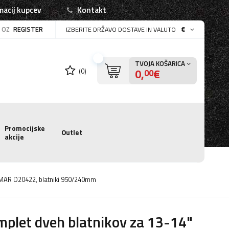
macij kupcev
Kontakt
OZ
REGISTER
€
IZBERITE DRŽAVO DOSTAVE IN VALUTO
TVOJA KOŠARICA
0,
€
(0)
00
Promocijske
Outlet
akcije
DOMAR D20422, blatniki 950/240mm
plet dveh blatnikov za 13-14"