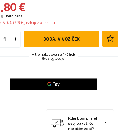
,80 €
 €
neto cena
te
6.02%
(
3.38
€
), nakup v kompletu.
DODAJ V VOZIČEK
Hitro nakupovanje
1-Click
(brez registracije)
Kdaj bom prejel
svoj paket, če
naročim zdaj?