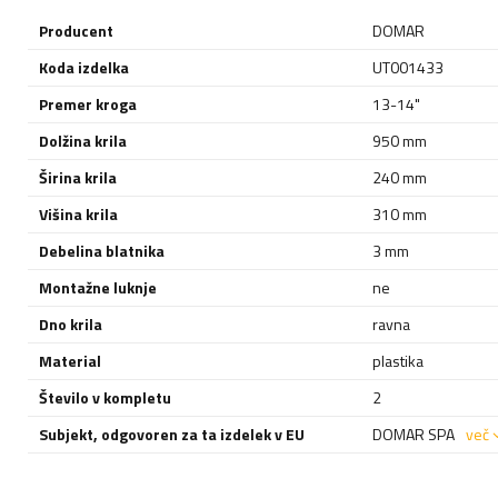
Producent
DOMAR
Koda izdelka
UT001433
Premer kroga
13-14"
Dolžina krila
950 mm
Širina krila
240 mm
Višina krila
310 mm
Debelina blatnika
3 mm
Montažne luknje
ne
Dno krila
ravna
Material
plastika
Število v kompletu
2
Subjekt, odgovoren za ta izdelek v EU
DOMAR SPA
več