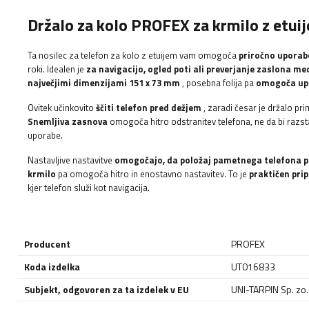
Držalo za kolo PROFEX za krmilo z etui
Ta nosilec za telefon za kolo z etuijem vam omogoča
priročno uporab
roki. Idealen je
za navigacijo, ogled poti ali preverjanje zaslona me
največjimi dimenzijami 151 x 73 mm
, posebna folija pa
omogoča upra
Ovitek učinkovito
ščiti telefon pred dežjem
, zaradi česar je držalo p
Snemljiva zasnova
omogoča hitro odstranitev telefona, ne da bi razsta
uporabe.
Nastavljive nastavitve
omogočajo, da položaj pametnega telefona p
krmilo
pa omogoča hitro in enostavno nastavitev. To je
praktičen pr
kjer telefon služi kot navigacija.
Producent
PROFEX
Koda izdelka
UT016833
Subjekt, odgovoren za ta izdelek v EU
UNI-TARPIN Sp. zo.