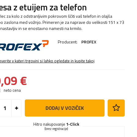
esa z etuijem za telefon
lec za kolo z odstranljivim pokrovom ščiti vaš telefon in olajša
o zaslona med vožnjo. Primeren je za naprave do velikosti 151 x 73
 nastavljiv in se enostavno namesti na krmilo.
Producent:
PROFEX
everite v kateri trgovini si lahko ogledate in kupite takoj
,09 €
€
neto cena
DODAJ V VOZIČEK
Hitro nakupovanje
1-Click
(brez registracije)