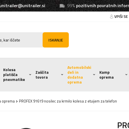
unitrailer@unitrailer.si
99%
pozitivnih povratnih infor
VPIŠI SE
ISKANJE
Avtomobilski
Kolesa
Zaščita
deli in
Kamp
platišča
tovora
dodatna
oprema
pnevmatike
oprema
a oprema
PROFEX 91619 nosilec za krmilo kolesa z etuijem za telefon
PRO