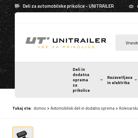
Deli za avtomobilske prikolice - UNITRAILER
Deli in
dodatna
Razsvetljava
oprema
in elektrika
za
prikolice
Tukaj ste:
domov
Avtomobilski deli in dodatna oprema
Kolesarsk