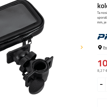
kol
Ta nosi
uporab
mm, je
Pr
10
8,27 