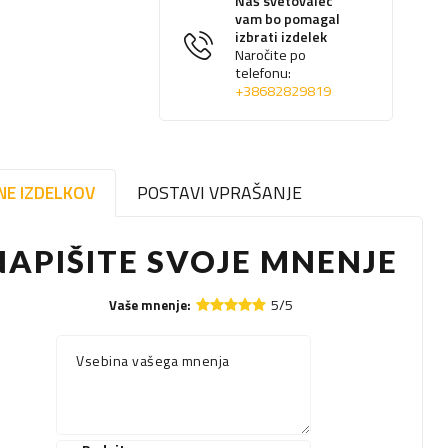
Naš svetovalec
vam bo pomagal
izbrati izdelek
Naročite po
telefonu:
+38682829819
NE IZDELKOV
POSTAVI VPRAŠANJE
NAPIŠITE SVOJE MNENJE
5/5
Vaše mnenje:
Vsebina vašega mnenja