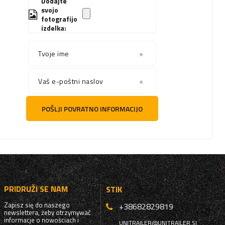
Dodajte
svojo
fotografijo
izdelka:
Tvoje ime
Vaš e-poštni naslov
POŠLJI POVRATNO INFORMACIJO
PRIDRUŽI SE NAM
STIK
Zapisz się do naszego
+38682829819
newslettera, żeby otrzymywać
informacje o nowościach i
UNITRAILER@UNITRAILER.SI