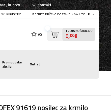
macij kupcev
Kontakt
OZ
REGISTER
€
IZBERITE DRŽAVO DOSTAVE IN VALUTO
TVOJA KOŠARICA
0,
€
(0)
00
Promocijske
Outlet
akcije
FEX 91619 nosilec za krmilo