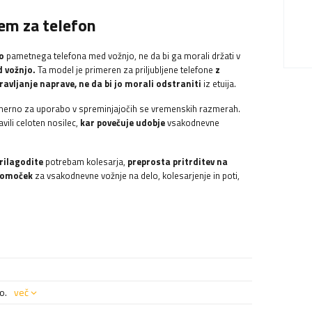
jem za telefon
o
pametnega telefona med vožnjo, ne da bi ga morali držati v
d vožnjo.
Ta model je primeren za priljubljene telefone
z
vljanje naprave, ne da bi jo morali odstraniti
iz etuija.
rimerno za uporabo v spreminjajočih se vremenskih razmerah.
vili celoten nosilec,
kar povečuje udobje
vsakodnevne
rilagodite
potrebam kolesarja,
preprosta pritrditev na
ipomoček
za vsakodnevne vožnje na delo, kolesarjenje in poti,
o.
več