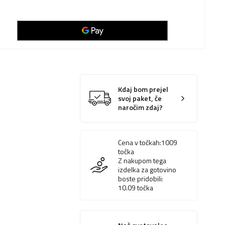
Kdaj bom prejel
svoj paket, če
naročim zdaj?
Cena v točkah:
1009
točka
Z nakupom tega
izdelka za gotovino
boste pridobili:
10.09
točka