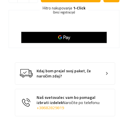
Hitro nakupovanje
1-Click
(brez registracije)
Kdaj bom prejel svoj paket, če
naročim zdaj?
Naš svetovalec vam bo pomagal
izbrati izdelek
Naročite po telefonu:
+38682829819