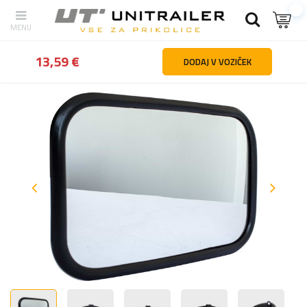
Nazaj
domov
Avtomobilski deli in dodatna oprema
Ogledala
13,59 €
DODAJ V VOZIČEK