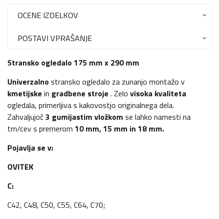
OCENE IZDELKOV
POSTAVI VPRAŠANJE
Stransko ogledalo 175 mm x 290 mm
Univerzalno
stransko ogledalo za zunanjo montažo v
kmetijske
in
gradbene stroje
. Zelo
visoka kvaliteta
ogledala, primerljiva s kakovostjo originalnega dela.
Zahvaljujoč
3 gumijastim vložkom
se lahko namesti na
trn/cev s premerom
10 mm, 15 mm in 18 mm.
Pojavlja se v:
OVITEK
C:
C42, C48, C50, C55, C64, C70;