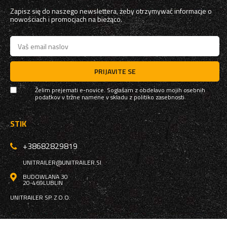
Zapisz się do naszego newslettera, żeby otrzymywać informacje o
nowościach i promocjach na bieżąco.
PRIJAVITE SE
Želim prejemati e-novice. Soglašam z obdelavo mojih osebnih
podatkov v tržne namene v skladu z
politiko zasebnosti
STIK
+38682829819
UNITRAILER@UNITRAILER.SI
BUDOWLANA 30
20-469
LUBLIN
UNITRAILER SP. Z O.O.