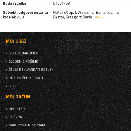
Koda izdelka
UT001758
Subjekt, odgovoren za ta
PLASTEX Sp. J. Waldemar Bania, Joanna
izdelek v EU
Gąstoł, Grzegorz Bania
več
MOJ UKAZ
STATUS NAROČILA
SLEDENJE POŠILJK
ŽELIM REKLAMIRATI IZDELEK
IZDELEK ŽELIM VRNITI
STIK
MOJ RAČUN
REGISTER
KOŠARA
NAKUPOVALNI SEZNAM