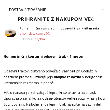
POSTAVI VPRAŠANJE
PRIHRANITE Z NAKUPOM VEČ
Rumen in črn samolepilni odsevni trak - 45 m rola
V kompletu ceneje 6%
35,55 €
33,30 €
Rumen in črn konturni odsevni trak - 1 meter
Odsevni trakovi bistveno povečajo
varnost
pri udeležbi v
cestnem prometu. Izboljšujejo
vidljivost vozila
v neugodnih
vremenskih razmerah in ponoči.
Hitro nanašanje zahvaljujoč lepilu, ki se aktivira na pritisk.
Uporabljajo se lahko za
odsev
obrisov velikih vozil – na njihovi
togi površini. Najbolje je, da lepilni trak nalepite na zadnji del