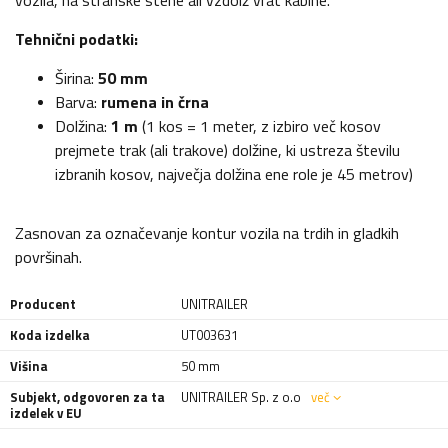
vozila, na stranske stene ali vzdolž vrat kabine.
Tehnični podatki:
Širina:
50 mm
Barva:
rumena in črna
Dolžina:
1 m
(1 kos = 1 meter, z izbiro več kosov
prejmete trak (ali trakove) dolžine, ki ustreza številu
izbranih kosov, največja dolžina ene role je 45 metrov)
Zasnovan za označevanje kontur vozila na trdih in gladkih
površinah.
Producent
UNITRAILER
Koda izdelka
UT003631
Višina
50 mm
Subjekt, odgovoren za ta
UNITRAILER Sp. z o.o
več
izdelek v EU