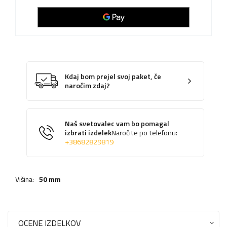
Kdaj bom prejel svoj paket, če
naročim zdaj?
Naš svetovalec vam bo pomagal
izbrati izdelek
Naročite po telefonu:
+38682829819
Višina:
50 mm
OCENE IZDELKOV