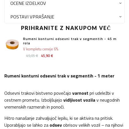
OCENE IZDELKOV
POSTAVI VPRAŠANJE
PRIHRANITE Z NAKUPOM VEČ
Rumeni konturni odsevni trak v segmentih - 45 m
rola
V kompletu ceneje 6%
49,05 €
45,90 €
Rumeni konturni odsevni trak v segmentih - 1 meter
Odsevni trakovi bistveno povečajo
varnost
pri udeležbi v
cestnem prometu. Izboljšujejo
vidljivost vozila
v neugodnih
vremenskih razmerah in ponoči.
Hitro nanašanje zahvaljujoč lepilu, ki se aktivira na pritisk.
Uporabljajo se lahko za
odsev
obrisov velikih vozil – na njihovi