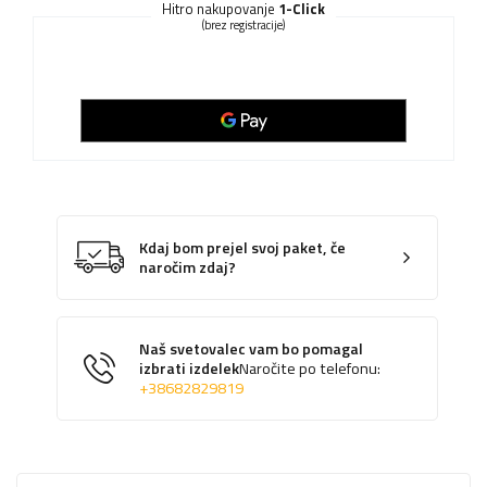
Hitro nakupovanje
1-Click
(brez registracije)
Kdaj bom prejel svoj paket, če
naročim zdaj?
Naš svetovalec vam bo pomagal
izbrati izdelek
Naročite po telefonu:
+38682829819