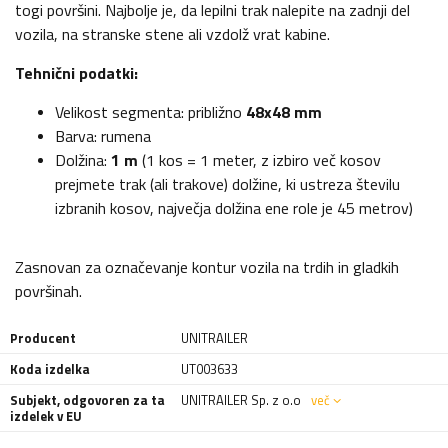
togi površini. Najbolje je, da lepilni trak nalepite na zadnji del
vozila, na stranske stene ali vzdolž vrat kabine.
Tehnični podatki:
Velikost segmenta: približno
48x48 mm
Barva: rumena
Dolžina:
1 m
(1 kos = 1 meter, z izbiro več kosov
prejmete trak (ali trakove) dolžine, ki ustreza številu
izbranih kosov, največja dolžina ene role je 45 metrov)
Zasnovan za označevanje kontur vozila na trdih in gladkih
površinah.
Producent
UNITRAILER
Koda izdelka
UT003633
Subjekt, odgovoren za ta
UNITRAILER Sp. z o.o
več
izdelek v EU