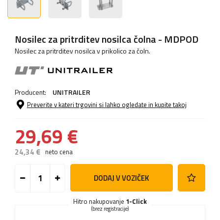
Nosilec za pritrditev nosilca čolna - MDPOD
Nosilec za pritrditev nosilca v prikolico za čoln.
Producent:
UNITRAILER
Preverite v kateri trgovini si lahko ogledate in kupite takoj
29,69 €
24,34 €
neto cena
DODAJ V VOZIČEK
Hitro nakupovanje
1-Click
(brez registracije)