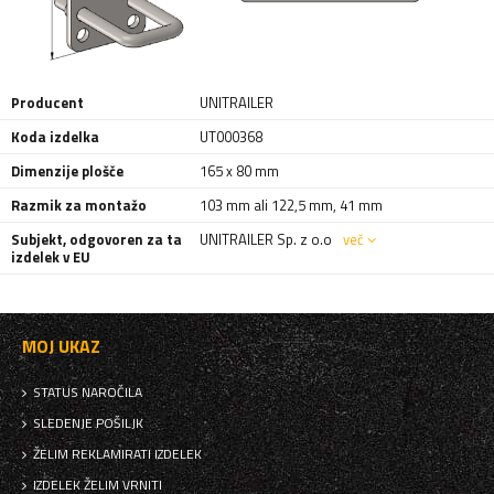
Producent
UNITRAILER
Koda izdelka
UT000368
Dimenzije plošče
165 x 80 mm
Razmik za montažo
103 mm ali 122,5 mm
,
41 mm
Subjekt, odgovoren za ta
UNITRAILER Sp. z o.o
več
izdelek v EU
MOJ UKAZ
STATUS NAROČILA
SLEDENJE POŠILJK
ŽELIM REKLAMIRATI IZDELEK
IZDELEK ŽELIM VRNITI