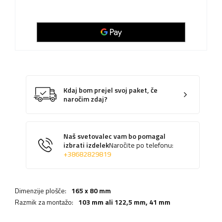
Kdaj bom prejel svoj paket, če
naročim zdaj?
Naš svetovalec vam bo pomagal
izbrati izdelek
Naročite po telefonu:
+38682829819
Dimenzije plošče:
165 x 80 mm
Razmik za montažo:
103 mm ali 122,5 mm,
41 mm