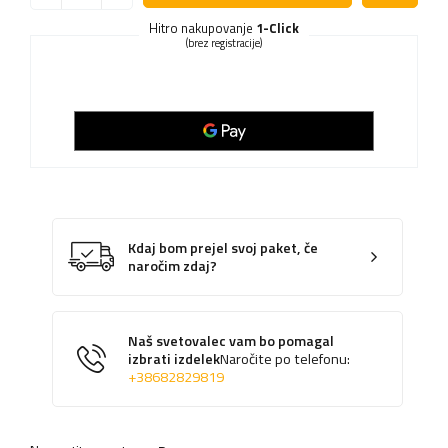
Hitro nakupovanje
1-Click
(brez registracije)
Kdaj bom prejel svoj paket, če
naročim zdaj?
Naš svetovalec vam bo pomagal
izbrati izdelek
Naročite po telefonu:
+38682829819