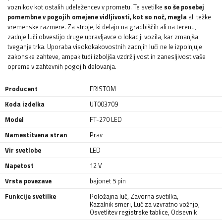
voznikov kot ostalih udeležencev v prometu. Te svetilke
so še posebej
pomembne v pogojih omejene vidljivosti, kot so noč, megla
ali težke
vremenske razmere. Za stroje, ki delajo na gradbiščih ali na terenu,
zadnje luči obvestijo druge upravljavce o lokaciji vozila, kar zmanjša
tveganje trka. Uporaba visokokakovostnih zadnjih luči ne le izpolnjuje
zakonske zahteve, ampak tudi izboljša vzdržljivost in zanesljivost vaše
opreme v zahtevnih pogojih delovanja.
Producent
FRISTOM
Koda izdelka
UT003709
Model
FT-270 LED
Namestitvena stran
Prav
Vir svetlobe
LED
Napetost
12 V
Vrsta povezave
bajonet 5 pin
Funkcije svetilke
Položajna luč
,
Zavorna svetilka
,
Kazalnik smeri
,
Luč za vzvratno vožnjo
,
Osvetlitev registrske tablice
,
Odsevnik