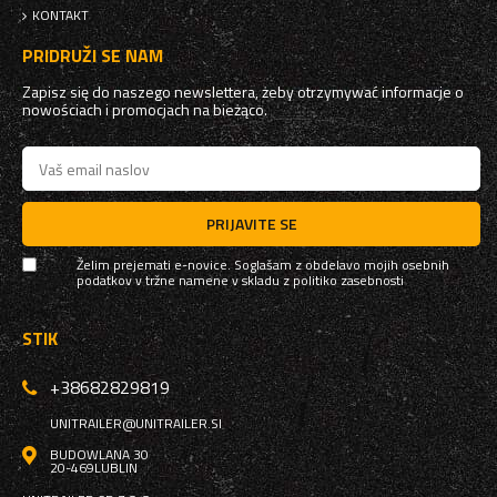
KONTAKT
PRIDRUŽI SE NAM
Zapisz się do naszego newslettera, żeby otrzymywać informacje o
nowościach i promocjach na bieżąco.
PRIJAVITE SE
Želim prejemati e-novice. Soglašam z obdelavo mojih osebnih
podatkov v tržne namene v skladu z
politiko zasebnosti
STIK
+38682829819
UNITRAILER@UNITRAILER.SI
BUDOWLANA 30
20-469
LUBLIN