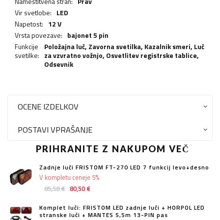
Namestitvena stran:
Prav
Vir svetlobe:
LED
Napetost:
12 V
Vrsta povezave:
bajonet 5 pin
Funkcije
Položajna luč,
Zavorna svetilka
,
Kazalnik smeri
,
Luč
svetilke:
za vzvratno vožnjo
,
Osvetlitev registrske tablice
,
Odsevnik
OCENE IZDELKOV
POSTAVI VPRAŠANJE
PRIHRANITE Z NAKUPOM VEČ
Zadnje luči FRISTOM FT-270 LED 7 funkcij levo+desno
V kompletu ceneje 5%
85,58 €
80,50 €
Komplet luči: FRISTOM LED zadnje luči + HORPOL LED
stranske luči + MANTES 5,5m 13-PIN pas