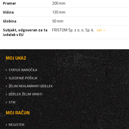
Premer
200 mm
Višina
130 mm
Globina
50 mm
Subjekt, odgovoren za ta
FRISTOM Sp. z o. o. Sp. k.
več
izdelek v EU
MOJ UKAZ
STATUS NAROČILA
SLEDENJE POŠILJK
ŽELIM REKLAMIRATI IZDELEK
IZDELEK ŽELIM VRNITI
STIK
MOJ RAČUN
REGISTER