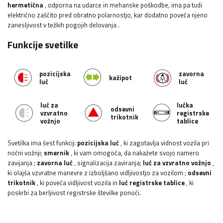
hermetična
, odporna na udarce in mehanske poškodbe, ima pa tudi
električno zaščito pred obratno polarnostjo, kar dodatno poveča njeno
zanesljivost v težkih pogojih delovanja
.
Funkcije svetilke
pozicijska
zavorna
kažipot
luč
luč
luč za
lučka
odsevni
vzvratno
registrske
trikotnik
vožnjo
tablice
Svetilka ima šest funkcij:
pozicijska luč
, ki zagotavlja vidnost vozila pri
nočni vožnji;
smernik
, ki vam omogoča, da nakažete svojo namero
zavijanja
;
zavorna luč
, signalizacija zaviranja;
luč za vzvratno vožnjo
,
ki olajša vzvratne manevre z izboljšano vidljivostjo za vozilom
;
odsevni
trikotnik
, ki poveča vidljivost vozila in
luč registrske tablice
, ki
poskrbi za berljivost registrske številke ponoči.