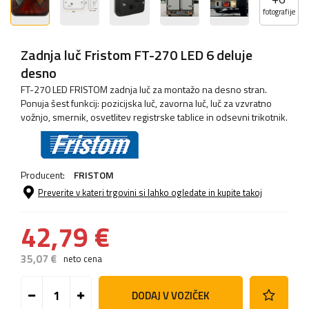
fotografije
Zadnja luč Fristom FT-270 LED 6 deluje
desno
FT-270 LED FRISTOM zadnja luč za montažo na desno stran.
Ponuja šest funkcij: pozicijska luč, zavorna luč, luč za vzvratno
vožnjo, smernik, osvetlitev registrske tablice in odsevni trikotnik.
Producent:
FRISTOM
Preverite v kateri trgovini si lahko ogledate in kupite takoj
42,79 €
35,07 €
neto cena
DODAJ V VOZIČEK