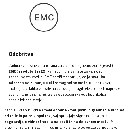
Odobritve
Zadnja svetilka je certificirana za elektromagnetno združljivost (
EMC
) in
odobritev E9
, kar izpolnjuje zahteve za varnost in
zanesljivost v vozilih. EMC certifikat potrjuje, da
je svetilka
odporna na zunanje elektromagnetne motnje
in ne ustvarja
motenj, ki bi lahko vplivale na delovanje drugih elektronskih naprav v
vozilu. To je idealna rešitev za gospodarska vozila, prikolice in
specializirane stroje.
Zadnje luči so ključni element
opreme kmetijskih in gradbenih strojev,
prikolic in polpriklopnikov
, saj opravljajo signalno funkcijo in
zagotavljajo vidnost vozila na cesti in na delovnem mestu
. S
pravilno izbranimi zadnjimi lučmi lahko znatno povečate varnost tako