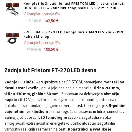
Komplet luči: zadnje luči FRISTOM LED + stranske luči
HORPOL LED + kabelski snop MANTES 5,2 m 7-pin
V kompletu ceneje 6%
151,63 €
142,50 €
FRISTOM FT-270 LED zadnje luči + MANTES 7m 7-PIN
kabelski snop
V kompletu ceneje 5%
116,47 €
109,50 €
Zadnja luč Fristom FT-270 LED desna
Zadnjo LED luč FT-270
proizvajalca FRISTOM, namenjeno
montaži na
desni strani vozila
, odlikujejo naslednje dimenzije:
širina
200 mm,
višina 130 mm, globina 50 mm
. Zasnovan za delovanje v
območju
napetosti 12 V
, se lahko uporablja v lahkih priklopnikih, avtobusih in
prikolicah, kar poudarja njegovo univerzalnost. Opremljen je s
5-polnim
bajonetnim priključkom
, kar omogoča enostavno in hitro namestitev.
Zahvaljujoč uporabi
LED tehnologije
svetilka zagotavlja visoko
zmogljivost, vzdržljivost in energetsko učinkovitost ter zagotavlja
varnost v različnih razmerah na cesti.
Konstrukcija svetilke je