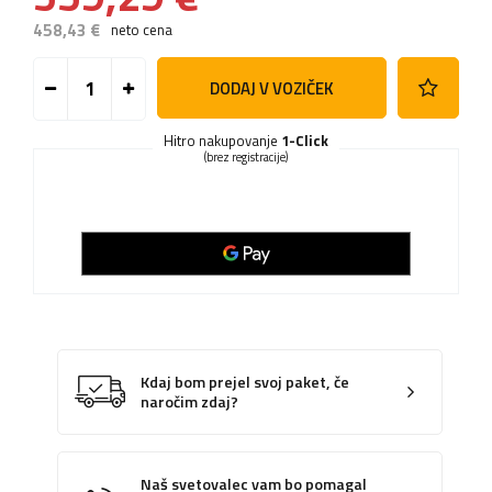
458,43 €
neto cena
DODAJ V VOZIČEK
Hitro nakupovanje
1-Click
(brez registracije)
Kdaj bom prejel svoj paket, če
naročim zdaj?
Naš svetovalec vam bo pomagal