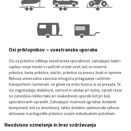
Osi priklopnikov – vsestranske uporabe
Osi za prikolice odlikuje vsestranska uporabnost, zahvaljujoč kateri
najdejo svoje mesto v različnih vrstah vozil, kot so tovorne
prikolice, kamp prikolice, vlačilci, prikolice za prevoz živali in opreme.
Njihova univerzalna zasnova omogoča prilagajanje različnim
transportnim razmeram, ne glede na vrsto tovora, ki se prevaža. Te
osi zagotavljajo stabilnost, varnost in udobje pri vožnji, zaradi česar
so zanesljiva rešitev tako pri vsakodnevni uporabi kot pri bolj
specializiranih opravilih. Zahvaljujoč možnosti vgradnje dodatnih
komponent, kot so amortizerji, lahko dodatno optimizirate njihovo
delovanje in prilagodite prikolico svojim individualnim potrebam.
Neodvisno vzmetenje in brez vzdrževanja