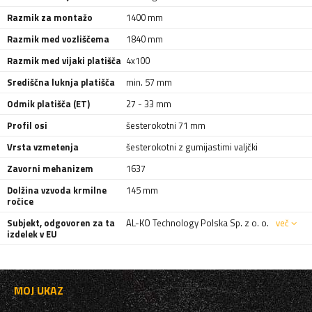
Razmik za montažo
1400 mm
Razmik med vozliščema
1840 mm
Razmik med vijaki platišča
4x100
Središčna luknja platišča
min. 57 mm
Odmik platišča (ET)
27 - 33 mm
Profil osi
šesterokotni 71 mm
Vrsta vzmetenja
šesterokotni z gumijastimi valjčki
Zavorni mehanizem
1637
Dolžina vzvoda krmilne
145 mm
ročice
Subjekt, odgovoren za ta
AL-KO Technology Polska Sp. z o. o.
več
izdelek v EU
MOJ UKAZ