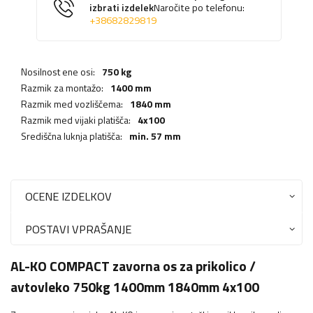
izbrati izdelek
Naročite po telefonu:
+38682829819
Nosilnost ene osi:
750 kg
Razmik za montažo:
1400 mm
Razmik med vozliščema:
1840 mm
Razmik med vijaki platišča:
4x100
Središčna luknja platišča:
min. 57 mm
OCENE IZDELKOV
POSTAVI VPRAŠANJE
AL-KO COMPACT zavorna os za prikolico /
avtovleko 750kg 1400mm 1840mm 4x100