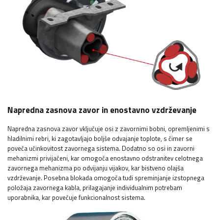
Napredna zasnova zavor in enostavno vzdrževanje
Napredna zasnova zavor vključuje osi z zavornimi bobni, opremljenimi s
hladilnimi rebri, ki zagotavljajo boljše odvajanje toplote, s čimer se
poveča učinkovitost zavornega sistema. Dodatno so osi in zavorni
mehanizmi privijačeni, kar omogoča enostavno odstranitev celotnega
zavornega mehanizma po odvijanju vijakov, kar bistveno olajša
vzdrževanje. Posebna blokada omogoča tudi spreminjanje izstopnega
položaja zavornega kabla, prilagajanje individualnim potrebam
uporabnika, kar povečuje funkcionalnost sistema.