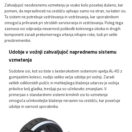
Zahvaljujoč neodvisnemu vzmetenju je vsako kolo posebej dušeno, kar
pomeni, da nepravilnosti na cestišču vplivajo samo na stran, na kateri so.
Ta sistem ne potrebuje vzdrževanja in vzdrževanja, kar uporabnikom
omogoča prihranek pri stroških servisiranja in vzdrževanja. Poleg tega
zasnova osi odpravlja nevarnost poškodb kolesnega oboka in drugih
komponent zaradi prekomernega vrtenja nihajne roke, tudi pri veliki
preobremenitvi.
Udobje v vožnji zahvaljujoč naprednemu sistemu
vzmetenja
Sodobne osi, kot so tiste s šesterokotnim sistemom vpetja AL-KO z
gumijastimi kolesci, nudijo veliko večje udobje pri vožnji. Zaradi
velikih odklonskih puščic in mehkejšega blaženja udarcev je vožnja
prikolice bolj gladka, tresljaji pa so učinkovito zmanjšani. V
primerjavi s standardnimi sistemi krmilnih osi to vzmetenje
omogoča učinkovitejše blaženje neravnin na cestišču, kar povečuje
udobje in varnost uporabnika.