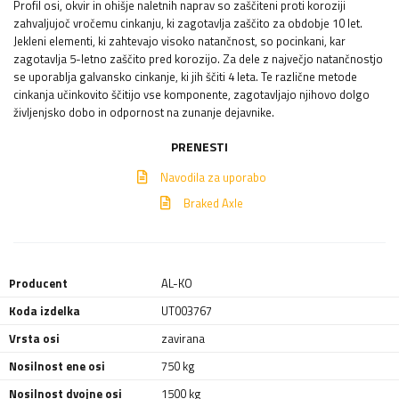
Profil osi, okvir in ohišje naletnih naprav so zaščiteni proti koroziji
zahvaljujoč vročemu cinkanju, ki zagotavlja zaščito za obdobje 10 let.
Jekleni elementi, ki zahtevajo visoko natančnost, so pocinkani, kar
zagotavlja 5-letno zaščito pred korozijo. Za dele z največjo natančnostjo
se uporablja galvansko cinkanje, ki jih ščiti 4 leta. Te različne metode
cinkanja učinkovito ščitijo vse komponente, zagotavljajo njihovo dolgo
življenjsko dobo in odpornost na zunanje dejavnike.
PRENESTI
Navodila za uporabo
Braked Axle
Producent
AL-KO
Koda izdelka
UT003767
Vrsta osi
zavirana
Nosilnost ene osi
750 kg
Nosilnost dvojne osi
1500 kg