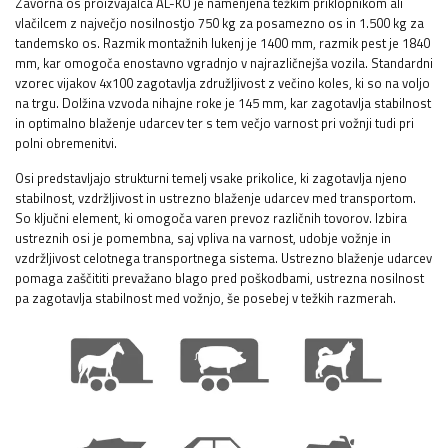
Zavorna os proizvajalca AL-KO je namenjena težkim priklopnikom ali
vlačilcem z največjo nosilnostjo 750 kg za posamezno os in 1.500 kg za
tandemsko os. Razmik montažnih lukenj je 1400 mm, razmik pest je 1840
mm, kar omogoča enostavno vgradnjo v najrazličnejša vozila. Standardni
vzorec vijakov 4x100 zagotavlja združljivost z večino koles, ki so na voljo
na trgu. Dolžina vzvoda nihajne roke je 145 mm, kar zagotavlja stabilnost
in optimalno blaženje udarcev ter s tem večjo varnost pri vožnji tudi pri
polni obremenitvi.
Osi predstavljajo strukturni temelj vsake prikolice, ki zagotavlja njeno
stabilnost, vzdržljivost in ustrezno blaženje udarcev med transportom.
So ključni element, ki omogoča varen prevoz različnih tovorov. Izbira
ustreznih osi je pomembna, saj vpliva na varnost, udobje vožnje in
vzdržljivost celotnega transportnega sistema. Ustrezno blaženje udarcev
pomaga zaščititi prevažano blago pred poškodbami, ustrezna nosilnost
pa zagotavlja stabilnost med vožnjo, še posebej v težkih razmerah.