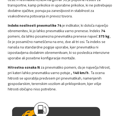
transportne, kamp prikolice in uporabne prikolice, ki ne potrebujejo
dodatne ojačitve, ponuja pa zanesljivost in stabilnost za
vsakodnevna potovanja in prevoz tovora.
Indeks nosilnosti pnevmatike 74
je indikator, ki določa največjo
obremenitev, ki jo lahko pnevmatika varno prenese. Indeks
74
pomeni, da lahko posamezna pnevmatika prenese največ
375 kg
,
če je posamično nameščena na eno, dve ali tri osi. Ta indeks se
nanaša na standardne pogoje uporabe, kjer pnevmatika ni
izpostavljena dodatnim obremenitvam, ki so posledica intenzivne
uporabe ali posebne konfiguracije montaže.
Hitrostna oznaka N
za pnevmatiko pomeni, da je največja hitrost,
pri kateri lahko pnevmatika varno potuje
, 140 km/h
. Ta ocena
hitrosti se uporablja predvsem pri pnevmatikah, namenjenih
gospodarskim, terenskim vozilom ali priklopnikom, kjer višje
hitrosti običajno niso potrebne.