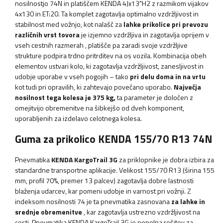
nosilnostjo 74N in platiščem KENDA 4Jx13"H2 z razmikom vijakov
4x130 in ET:20. Ta komplet zagotavlja optimalno vzdržljivost in
stabilnost med vožnjo, kot nalašč za
lahke prikolice pri prevozu
različnih vrst tovora
je izjemno
vzdržljiva in zagotavlja
oprijem
v
vseh cestnih razmerah
, platišče pa zaradi svoje vzdržljive
strukture podpira trdno pritrditev na os vozila. Kombinacija obeh
elementov ustvari kolo, ki zagotavlja vzdržljivost, zanesljivost in
udobje uporabe v vseh pogojih – tako
pri delu doma in na vrtu
kot tudi pri opravilih, ki zahtevajo povečano uporabo.
Največja
nosilnost tega kolesa je
375 kg,
ta parameter je določen z
omejitvijo obremenitve na šibkejšo od dveh komponent,
uporabljenih za izdelavo celotnega kolesa.
Guma za prikolico KENDA 155/70 R13 74N
Pnevmatika
KENDA KargoTrail 3G
za priklopnike je dobra izbira za
standardne transportne aplikacije. Velikost 155/70 R13 (širina 155
mm, profil 70%, premer 13 palcev) zagotavlja dobre lastnosti
blaženja udarcev, kar pomeni udobje in varnost pri vožnji. Z
indeksom nosilnosti 74 je ta pnevmatika zasnovana
za lahke in
srednje obremenitve
, kar zagotavlja ustrezno vzdržljivost na
cesti. Pnevmatika KENDA KargoTrail 3G je popolna rešitev za