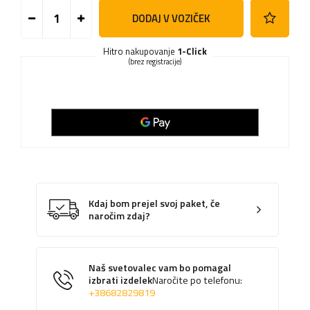
DODAJ V VOZIČEK
Hitro nakupovanje
1-Click
(brez registracije)
Kdaj bom prejel svoj paket, če
naročim zdaj?
Naš svetovalec vam bo pomagal
izbrati izdelek
Naročite po telefonu:
+38682829819