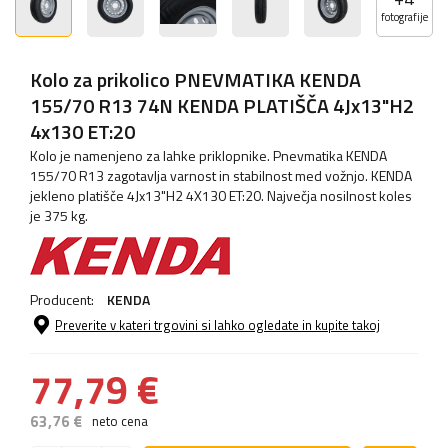
fotografije
Kolo za prikolico PNEVMATIKA KENDA
155/70 R13 74N KENDA PLATIŠČA 4Jx13"H2
4x130 ET:20
Kolo je namenjeno za lahke priklopnike. Pnevmatika KENDA
155/70 R13 zagotavlja varnost in stabilnost med vožnjo. KENDA
jekleno platišče 4Jx13"H2 4X130 ET:20. Največja nosilnost koles
je 375 kg.
Producent:
KENDA
Preverite v kateri trgovini si lahko ogledate in kupite takoj
77,79 €
63,76 €
neto cena