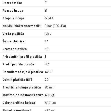
Razred vleke
E
Razred hrupa
B
Stopnja hrupa
69 dB
Najvišji tlak v pnevmatiki
3 bar (300 kPa)
Vrsta platišča
jeklo
Širina platišča
4"
Premer platišča
13"
Prirobnični profil platišča
J
Profil profila obroča
H2
Razmik med vijaki platišča
4x130
Odmik platišča (ET)
20
Središčna luknja platišča
85 mm
Maximálna nosnosť ráfika
450 kg
Celotna višina kolesa
54,7 cm
Največja nosilnost
375 kg