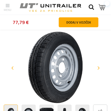
Nazaj
domov
Kolesa platišča pnevmatike
Kolesa za prikolice
77,79 €
DODAJ V VOZIČEK
+
4