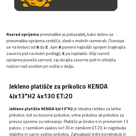
Razred oprijema
pnevmatike je pokazatelj, kako dobro se
pnevmatika oprijema cestišča, zlasti v mokrih razmerah. Ocenjuje
se na lestvici od
A
do
E
, kjer
A
pomeni najboljši oprijem (najkrajša
zavorna pot na mokri podlagi),
E
pa najslabši. Višji razred
oprijema poveča varnost, saj skrajša zavorne poti in izboljša
nadzor nad vozilom pri vožnji v dežju.
Jekleno platišče za prikolico KENDA
4Jx13"H2 4x130 ET:20
Jekleno platišče KENDA 4Jx13"H2
je idealna rešitev za lahke
prikolice, kot so tovorne prikolice, vrtne prikolice ali prikolice za
prevoz opreme za rekreacijo. Platišče je široko 4 in premerom 13
palcev, z razmikom vijakov 4x130 in zamikom ET:20, ki zagotavlja
stabilno in varno vožnjo prikolice. Zahvaljujoč trdni konstrukciji in