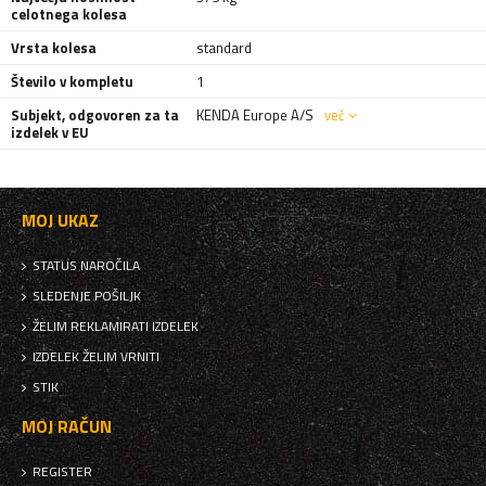
celotnega kolesa
Vrsta kolesa
standard
Število v kompletu
1
Subjekt, odgovoren za ta
KENDA Europe A/S
več
izdelek v EU
MOJ UKAZ
STATUS NAROČILA
SLEDENJE POŠILJK
ŽELIM REKLAMIRATI IZDELEK
IZDELEK ŽELIM VRNITI
STIK
MOJ RAČUN
REGISTER