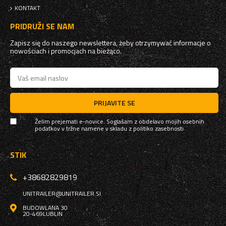
KONTAKT
PRIDRUŽI SE NAM
Zapisz się do naszego newslettera, żeby otrzymywać informacje o
nowościach i promocjach na bieżąco.
PRIJAVITE SE
Želim prejemati e-novice. Soglašam z obdelavo mojih osebnih
podatkov v tržne namene v skladu z
politiko zasebnosti
STIK
+38682829819
UNITRAILER@UNITRAILER.SI
BUDOWLANA 30
20-469
LUBLIN