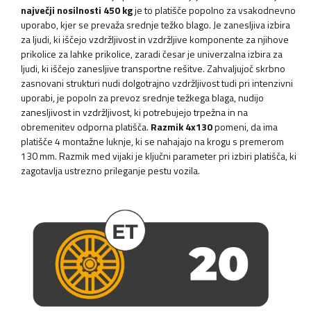
največji nosilnosti 450 kg
je to platišče popolno za vsakodnevno
uporabo, kjer se prevaža srednje težko blago. Je zanesljiva izbira
za ljudi, ki iščejo vzdržljivost in vzdržljive komponente za njihove
prikolice za lahke prikolice, zaradi česar je univerzalna izbira za
ljudi, ki iščejo zanesljive transportne rešitve. Zahvaljujoč skrbno
zasnovani strukturi nudi dolgotrajno vzdržljivost tudi pri intenzivni
uporabi, je popoln za prevoz srednje težkega blaga, nudijo
zanesljivost in vzdržljivost, ki potrebujejo trpežna in na
obremenitev odporna platišča.
Razmik 4x130
pomeni, da ima
platišče 4 montažne luknje, ki se nahajajo na krogu s premerom
130 mm. Razmik med vijaki je ključni parameter pri izbiri platišča, ki
zagotavlja ustrezno prileganje pestu vozila.