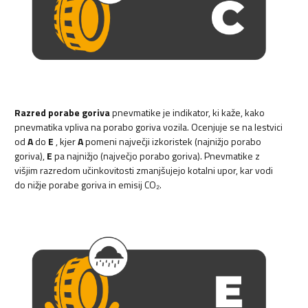
Razred porabe goriva
pnevmatike je indikator, ki kaže, kako
pnevmatika vpliva na porabo goriva vozila. Ocenjuje se na lestvici
od
A
do
E
, kjer
A
pomeni največji izkoristek (najnižjo porabo
goriva),
E
pa najnižjo (največjo porabo goriva). Pnevmatike z
višjim razredom učinkovitosti zmanjšujejo kotalni upor, kar vodi
do nižje porabe goriva in emisij CO₂.