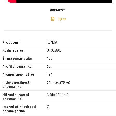
PRENESTI
Tyres
Producent
KENDA
Koda izdelka
UT003803
Širina pnevmatike
155
Profil pnevmatike
70
Premer pnevmatike
13"
Indeks nosilnosti
74 (max 375 kg)
pnevmatike
Hitrostni razred
N (do 140 km/h)
pnevmatike
Razred učinkovitosti
C
porabe goriva