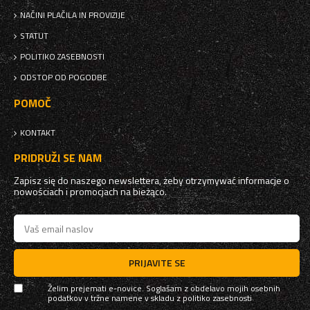
NAČINI PLAČILA IN PROVIZIJE
STATUT
POLITIKO ZASEBNOSTI
ODSTOP OD POGODBE
POMOČ
KONTAKT
PRIDRUŽI SE NAM
Zapisz się do naszego newslettera, żeby otrzymywać informacje o
nowościach i promocjach na bieżąco.
PRIJAVITE SE
Želim prejemati e-novice. Soglašam z obdelavo mojih osebnih
podatkov v tržne namene v skladu z
politiko zasebnosti