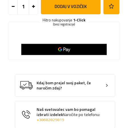
DODAJ V VOZIČEK
Hitro nakupovanje
1-Click
(brez registracije)
Kdaj bom prejel svoj paket, če
naročim zdaj?
Naš svetovalec vam bo pomagal
izbrati izdelek
Naročite po telefonu:
+38682829819