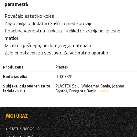
parametri:
Povečajo estetiko koles
Zagotavljajo dodatno zaščito pred korozijo
Posebna varnostna funkcija - indikator zrahljane kolesne
matice
Iz zelo trpežnega, nezlomljivega materiala
Zelo enostaven za sestavo. Za večkratno uporabo
Producent
Plastex
Koda izdelka
UT003851
Subjekt, odgovoren za ta
PLASTEX Sp. J. Waldemar Bania, Joanna
izdelek v EU
Gąstoł, Grzegorz Bania
več
MOJ UKAZ
STATUS NAROČILA