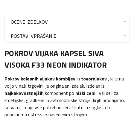
OCENE IZDELKOV
POSTAVI VPRAŠANJE
POKROV VIJAKA KAPSEL SIVA
VISOKA F33 NEON INDIKATOR
Pokrov kolesnih vijakov
kombijev
in
tovornjakov
, ki je na
voljo v naši trgovini, je originalen izdelek, izdelan iz
najkakovostnejših
komponent po
nizki ceni
. Vsi deli za
kmetijske, gradbene in avtomobilske stroje, ki jih prodajamo,
so varni, imajo vse potrebne certifikate in soglasja ter
popolnoma ustrezajo navedenim strojem.