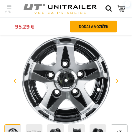
Nazaj
domov
Kolesa platišča pnevmatike
Platišča za prikolice
95,29 €
DODAJ V VOZIČEK
+
3