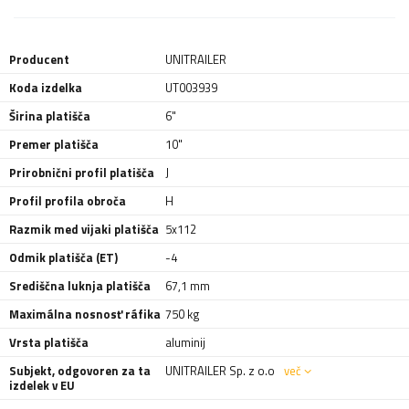
Producent
UNITRAILER
Koda izdelka
UT003939
Širina platišča
6"
Premer platišča
10"
Prirobnični profil platišča
J
Profil profila obroča
H
Razmik med vijaki platišča
5x112
Odmik platišča (ET)
-4
Središčna luknja platišča
67,1 mm
Maximálna nosnosť ráfika
750 kg
Vrsta platišča
aluminij
Subjekt, odgovoren za ta
UNITRAILER Sp. z o.o
več
izdelek v EU