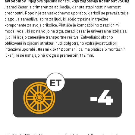
avtodomov
. Njegova ojačana konstrukcija zagotavlja
nosilnost 750 kg
, zaradi česar je primeren za aplikacije, kjer sta stabilnost in varnost
prednostni. Popoln
je
za vsakodnevno uporabo, kjerkoli se prevaža težje
blago. Je zanesljiva izbira za ljudi, ki iščejo trpežne in trpežne
komponente za svoje prikolice. Platišče je kompatibilno z različnimi
modeli vozil, ki so na voljo na trgu, zaradi česar je univerzalna izbira za
ljudi, ki iščejo zanesljive transportne rešitve. Zahvaljujoč skrbno
oblikovani in ojačani strukturi nudi dolgotrajno vzdržljivost tudi pri
intenzivni uporabi
.
Razmik 5x112
pomeni, da ima platišče 5 montažnih
lukenj, ki se nahajajo na krogu s premerom 112 mm.