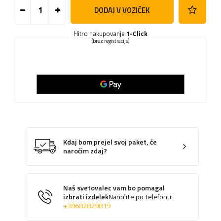
DODAJ V VOZIČEK
Hitro nakupovanje
1-Click
(brez registracije)
Kdaj bom prejel svoj paket, če
naročim zdaj?
Naš svetovalec vam bo pomagal
izbrati izdelek
Naročite po telefonu:
+38682829819