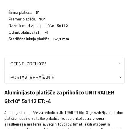
Širina platišča:
6"
Premer platišča:
10"
Razmik med vijaki platišča:
5x112
Odmik platišča (ET):
-4
Središčna luknja platišča:
67,1 mm
OCENE IZDELKOV
POSTAVI VPRAŠANJE
Aluminijasto platišče za prikolico UNITRAILER
6Jx10" 5x112 ET:-4
Aluminijasto platišče za prikolico UNITRAILER 6Jx10".
je vzdržljivo in trdno
platišče, idealno za težke prikolice, kot so prikolice
za prevoz
gradbenega materiala, večjih tovorov, kmetijskih strojev in