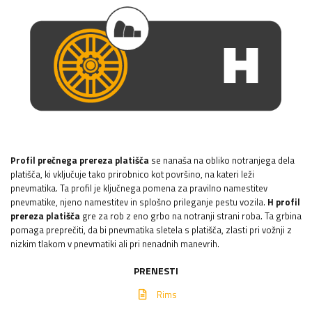
Profil prečnega prereza platišča
se nanaša na obliko notranjega dela
platišča, ki vključuje tako prirobnico kot površino, na kateri leži
pnevmatika. Ta profil je ključnega pomena za pravilno namestitev
pnevmatike, njeno namestitev in splošno prileganje pestu vozila.
H profil
prereza platišča
gre za rob z eno grbo na notranji strani roba. Ta grbina
pomaga preprečiti, da bi pnevmatika sletela s platišča, zlasti pri vožnji z
nizkim tlakom v pnevmatiki ali pri nenadnih manevrih.
PRENESTI
Rims