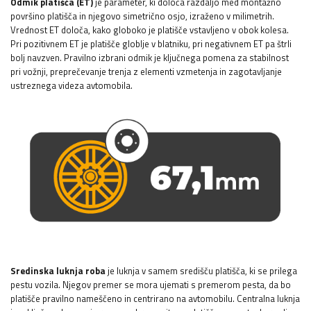
Odmik platišča (ET)
je parameter, ki določa razdaljo med montažno
površino platišča in njegovo simetrično osjo, izraženo v milimetrih.
Vrednost ET določa, kako globoko je platišče vstavljeno v obok kolesa.
Pri pozitivnem ET je platišče globlje v blatniku, pri negativnem ET pa štrli
bolj navzven. Pravilno izbrani odmik je ključnega pomena za stabilnost
pri vožnji, preprečevanje trenja z elementi vzmetenja in zagotavljanje
ustreznega videza avtomobila.
Sredinska luknja roba
je luknja v samem središču platišča, ki se prilega
pestu vozila. Njegov premer se mora ujemati s premerom pesta, da bo
platišče pravilno nameščeno in centrirano na avtomobilu. Centralna luknja