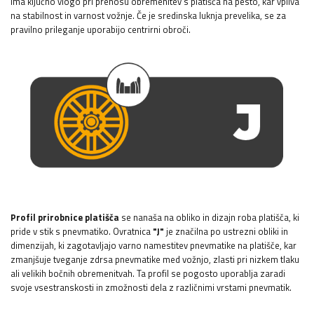
ima ključno vlogo pri prenosu obremenitev s platišča na pesto, kar vpliva
na stabilnost in varnost vožnje. Če je sredinska luknja prevelika, se za
pravilno prileganje uporabijo centrirni obroči.
Profil prirobnice platišča
se nanaša na obliko in dizajn roba platišča, ki
pride v stik s pnevmatiko. Ovratnica
"J"
je značilna po ustrezni obliki in
dimenzijah, ki zagotavljajo varno namestitev pnevmatike na platišče, kar
zmanjšuje tveganje zdrsa pnevmatike med vožnjo, zlasti pri nizkem tlaku
ali velikih bočnih obremenitvah. Ta profil se pogosto uporablja zaradi
svoje vsestranskosti in zmožnosti dela z različnimi vrstami pnevmatik.