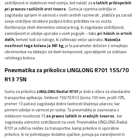
vzdržljivost in stabilnost med vožnjo, kot nalašč za
v lahkih priklopnikih
pri prevozu različnih vrst tovora
. Guma je izjemna
vzdržljiv in
zagotavlja
oprijem in varnost
v vseh cestnih razmerah
, platišče pa zaradi
svoje vzdržljive strukture podpira trdno pritrditev na os vozila.
Kombinacija obeh elementov ustvarja krog, ki zagotavlja vzdržljivost,
zanesljivost in udobje uporabe v vseh pogojih – tako
pri hišnih in vrtnih
delih,
temveč tudi za naloge, ki zahtevajo večjo uporabo.
Največja
nosilnost tega kolesa je
387 kg,
je ta parameter določen z omejitvijo
obremenitve na šibkejšo od dveh komponent, uporabljenih za izdelavo
celotnega kolesa.
Pnevmatika za prikolico LINGLONG R701 155/70
R13 75N
Guma za prikolico
LINGLONG Radial R701
je dobra izbira za standardne
transportne aplikacije. Velikost 155/70 R13 (širina 155 mm, profil 70%,
premer 13 palcev) zagotavlja dobre lastnosti blaženja udarcev, kar
pomeni udobje in varnost pri vožnji. Ta pnevmatika je zasnovana z
indeksom nosilnosti 75
za prevoz lahkih in srednjih tovorov
, kar
zagotavlja ustrezno vzdržljivost na cesti. Pnevmatika LINGLONG Radial
R701 je odlična rešitev za transportne, kamp prikolice in uporabne
prikolice, ki ne potrebujejo dodatne ojačitve, ponuja pa zanesljivost in