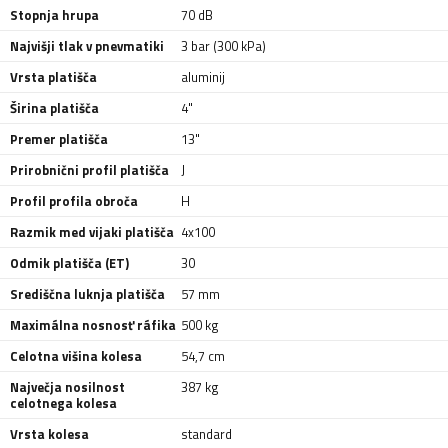
Stopnja hrupa
70 dB
Najvišji tlak v pnevmatiki
3 bar (300 kPa)
Vrsta platišča
aluminij
Širina platišča
4"
Premer platišča
13"
Prirobnični profil platišča
J
Profil profila obroča
H
Razmik med vijaki platišča
4x100
Odmik platišča (ET)
30
Središčna luknja platišča
57 mm
Maximálna nosnosť ráfika
500 kg
Celotna višina kolesa
54,7 cm
Največja nosilnost
387 kg
celotnega kolesa
Vrsta kolesa
standard