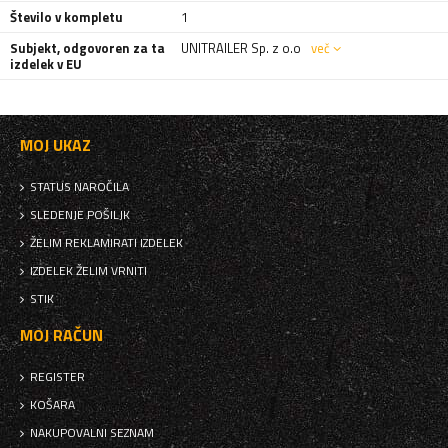
Število v kompletu
1
Subjekt, odgovoren za ta
UNITRAILER Sp. z o.o
več
izdelek v EU
MOJ UKAZ
STATUS NAROČILA
SLEDENJE POŠILJK
ŽELIM REKLAMIRATI IZDELEK
IZDELEK ŽELIM VRNITI
STIK
MOJ RAČUN
REGISTER
KOŠARA
NAKUPOVALNI SEZNAM