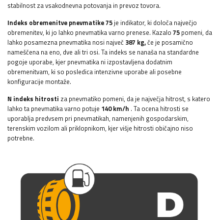
stabilnost za vsakodnevna potovanja in prevoz tovora.
Indeks obremenitve pnevmatike 75
je indikator, ki določa največjo
obremenitev, ki jo lahko pnevmatika varno prenese. Kazalo
75
pomeni, da
lahko posamezna pnevmatika nosi največ
387 kg,
če je posamično
nameščena na eno, dve ali tri osi. Ta indeks se nanaša na standardne
pogoje uporabe, kjer pnevmatika ni izpostavljena dodatnim
obremenitvam, ki so posledica intenzivne uporabe ali posebne
konfiguracije montaže.
N indeks hitrosti
za pnevmatiko pomeni, da je največja hitrost, s katero
lahko ta pnevmatika varno potuje
140 km/h
. Ta ocena hitrosti se
uporablja predvsem pri pnevmatikah, namenjenih gospodarskim,
terenskim vozilom ali priklopnikom, kjer višje hitrosti običajno niso
potrebne.