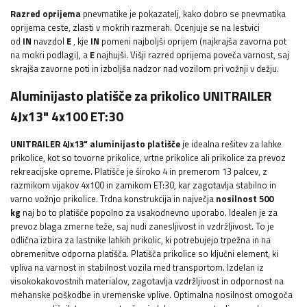
Razred oprijema
pnevmatike je pokazatelj, kako dobro se pnevmatika
oprijema ceste, zlasti v mokrih razmerah. Ocenjuje se na lestvici
od
IN
navzdol
E
, kje
IN
pomeni najboljši oprijem (najkrajša zavorna pot
na mokri podlagi), a
E
najhujši. Višji razred oprijema poveča varnost, saj
skrajša zavorne poti in izboljša nadzor nad vozilom pri vožnji v dežju.
Aluminijasto platišče za prikolico UNITRAILER
4Jx13" 4x100 ET:30
UNITRAILER 4Jx13" aluminijasto platišče
je idealna rešitev za lahke
prikolice, kot so tovorne prikolice, vrtne prikolice ali prikolice za prevoz
rekreacijske opreme. Platišče je široko 4 in premerom 13 palcev, z
razmikom vijakov 4x100 in zamikom ET:30, kar zagotavlja stabilno in
varno vožnjo prikolice.
Trdna konstrukcija in največja
nosilnost 500
kg
naj bo to platišče popolno za vsakodnevno uporabo. Idealen je za
prevoz blaga zmerne teže, saj nudi zanesljivost in vzdržljivost. To je
odlična izbira za lastnike lahkih prikolic, ki potrebujejo trpežna in na
obremenitve odporna platišča. Platišča prikolice so ključni element, ki
vpliva na varnost in stabilnost vozila med transportom. Izdelan iz
visokokakovostnih materialov, zagotavlja vzdržljivost in odpornost na
mehanske poškodbe in vremenske vplive. Optimalna nosilnost omogoča