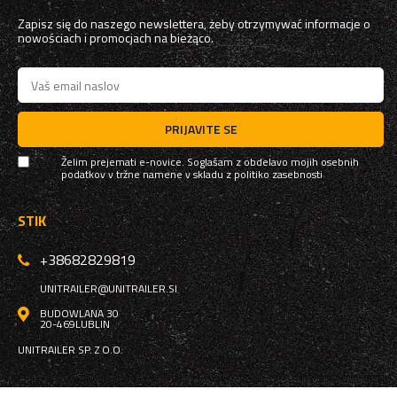
Zapisz się do naszego newslettera, żeby otrzymywać informacje o
nowościach i promocjach na bieżąco.
PRIJAVITE SE
Želim prejemati e-novice. Soglašam z obdelavo mojih osebnih
podatkov v tržne namene v skladu z
politiko zasebnosti
STIK
+38682829819
UNITRAILER@UNITRAILER.SI
BUDOWLANA 30
20-469
LUBLIN
UNITRAILER SP. Z O.O.