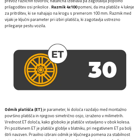
prevoz različnih tovorov, natančna izdelava pa zagotavlja popolno
prilagoditev osi prikolice
.
Razmik 4x100
pomeni, da ima platišče 4 luknje
za pritrditev, ki se nahajajo na krogu s premerom 100 mm. Razmik med
vijaki je ključni parameter pri izbiri platišča, ki zagotavlja ustrezno
prileganje pestu vozila.
Odmik platišča (ET)
je parameter, ki določa razdaljo med montažno
površino platišča in njegovo simetrično osjo, izraženo v milimetrih.
Vrednost ET določa, kako globoko je platišče vstavljeno v obok kolesa.
Pri pozitivnem ET je platišče globlje v blatniku, pri negativnem ET pa bolj
štrli navzven. Pravilno izbrani odmik je ključnega pomena za stabilnost