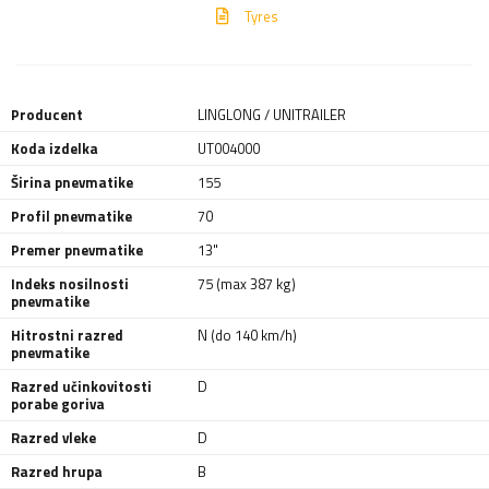
Tyres
Producent
LINGLONG / UNITRAILER
Koda izdelka
UT004000
Širina pnevmatike
155
Profil pnevmatike
70
Premer pnevmatike
13"
Indeks nosilnosti
75 (max 387 kg)
pnevmatike
Hitrostni razred
N (do 140 km/h)
pnevmatike
Razred učinkovitosti
D
porabe goriva
Razred vleke
D
Razred hrupa
B