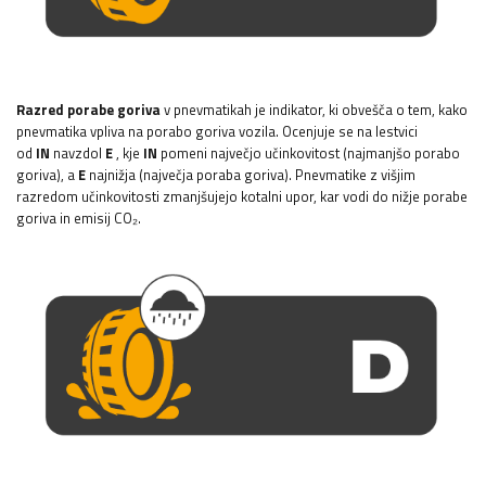
Razred porabe goriva
v pnevmatikah je indikator, ki obvešča o tem, kako
pnevmatika vpliva na porabo goriva vozila. Ocenjuje se na lestvici
od
IN
navzdol
E
, kje
IN
pomeni največjo učinkovitost (najmanjšo porabo
goriva), a
E
najnižja (največja poraba goriva). Pnevmatike z višjim
razredom učinkovitosti zmanjšujejo kotalni upor, kar vodi do nižje porabe
goriva in emisij CO₂.