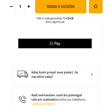
DODAJ V VOZIČEK
Hitro nakupovanje
1-Click
(brez registracije)
Kdaj bom prejel svoj paket, če
naročim zdaj?
Naš svetovalec vam bo pomagal
izbrati izdelek
Naročite po telefonu:
+38682829819