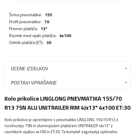
Širina pnevmatike:
155
Profil pnevmatike:
70
Premer platišča:
13"
Razmik med vijaki platišča:
4x100
Odmik platišča (ET):
30
OCENE IZDELKOV
POSTAVI VPRAŠANJE
Kolo prikolice LINGLONG PNEVMATIKA 155/70
R13 75N ALU UNITRAILER RIM 4Jx13" 4x100 ET:30
Kolo prikolice je opremljeno s pnevmatiko LINGLONG 155/70 R13 z
nosilnostjo 75N in aluminijastim platiščem UNITRAILER 4Jx13" z
razmikom vijakov 4x100 in ET:30. Ta komplet zagotavlja optimalno