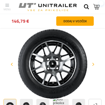
Nazaj
domov
Kolesa platišča pnevmatike
Kolesa za prikolice
146,79 €
DODAJ V VOZIČEK
+
2