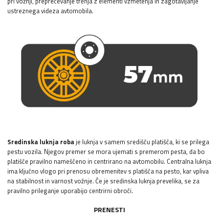
pri vožnji, preprečevanje trenja z elementi vzmetenja in zagotavljanje
ustreznega videza avtomobila.
Sredinska luknja roba
je luknja v samem središču platišča, ki se prilega
pestu vozila. Njegov premer se mora ujemati s premerom pesta, da bo
platišče pravilno nameščeno in centrirano na avtomobilu. Centralna luknja
ima ključno vlogo pri prenosu obremenitev s platišča na pesto, kar vpliva
na stabilnost in varnost vožnje. Če je sredinska luknja prevelika, se za
pravilno prileganje uporabijo centrirni obroči.
PRENESTI