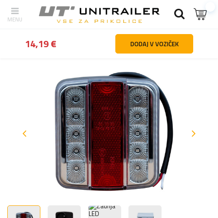
Nazaj
domov
Razsvetljava in elektrika
Zadnje luči
Zadnja LED 
14,19 €
DODAJ V VOZIČEK