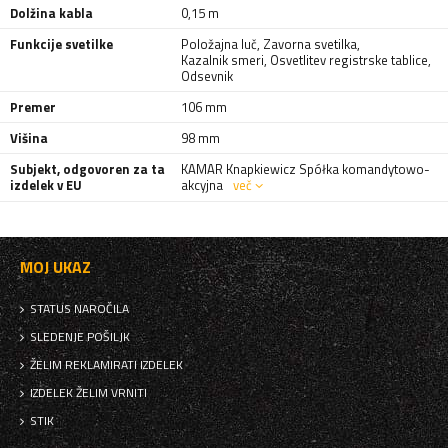
Dolžina kabla
0,15 m
Funkcije svetilke
Položajna luč
,
Zavorna svetilka
,
Kazalnik smeri
,
Osvetlitev registrske tablice
,
Odsevnik
Premer
106 mm
Višina
98 mm
Subjekt, odgovoren za ta
KAMAR Knapkiewicz Spółka komandytowo-
izdelek v EU
akcyjna
več
MOJ UKAZ
STATUS NAROČILA
SLEDENJE POŠILJK
ŽELIM REKLAMIRATI IZDELEK
IZDELEK ŽELIM VRNITI
STIK