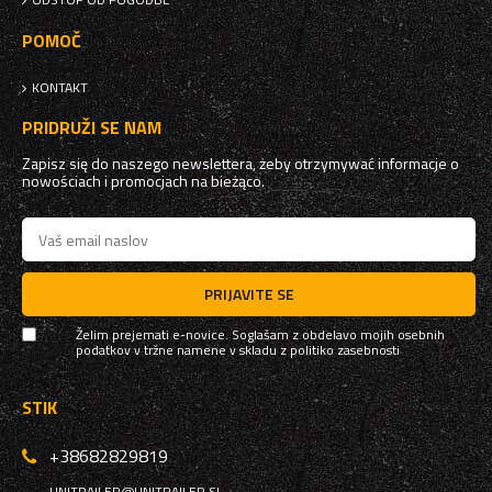
POMOČ
KONTAKT
PRIDRUŽI SE NAM
Zapisz się do naszego newslettera, żeby otrzymywać informacje o
nowościach i promocjach na bieżąco.
PRIJAVITE SE
Želim prejemati e-novice. Soglašam z obdelavo mojih osebnih
podatkov v tržne namene v skladu z
politiko zasebnosti
STIK
+38682829819
UNITRAILER@UNITRAILER.SI