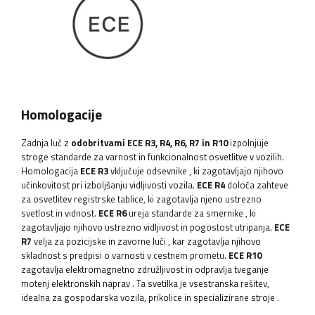
Homologacije
Zadnja luč z
odobritvami ECE R3, R4, R6, R7 in R10
izpolnjuje
stroge standarde za varnost in funkcionalnost osvetlitve v vozilih.
Homologacija
ECE R3
vključuje odsevnike
, ki zagotavljajo njihovo
učinkovitost pri izboljšanju vidljivosti vozila.
ECE R4
določa zahteve
za osvetlitev registrske tablice, ki zagotavlja njeno ustrezno
svetlost in vidnost.
ECE R6
ureja standarde za smernike
, ki
zagotavljajo njihovo ustrezno vidljivost in pogostost utripanja.
ECE
R7
velja za pozicijske in zavorne luči
, kar zagotavlja njihovo
skladnost s predpisi o varnosti v cestnem prometu.
ECE R10
zagotavlja elektromagnetno združljivost
in odpravlja tveganje
motenj elektronskih naprav
. Ta svetilka je vsestranska rešitev,
idealna za gospodarska vozila, prikolice in specializirane stroje
.