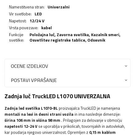
Namestitvena stran:
Univerzalni
Vir svetlobe:
LED
Napetost:
12/24 V
Vrsta povezave:
kabel
Funkcije
Položajna luč,
Zavorna svetilka
,
Kazalnik smeri
,
svetilke:
Osvetlitev registrske tablice
,
Odsevnik
OCENE IZDELKOV
POSTAVI VPRAŠANJE
Zadnja luč TruckLED L1070 UNIVERZALNA
Zadnja led svetilka L1070-BL
proizvajalca TruckLED je namenjena
montaži na levi in ​​desni strani vozila
in ima naslednje dimenzije:
širina
106 mm in višina 98 mm
. Prilagojen za delovanje v območju
napetosti 12-24 V
se uporablja v prikolicah, tovornjakih in avtovlekah,
kar poudarja njegovo univerzalnost. Opremljen z
0,15 m kablom