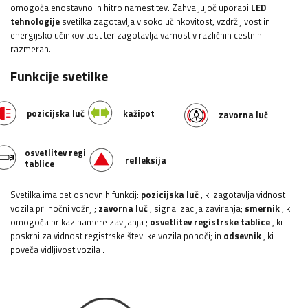
omogoča enostavno in hitro namestitev. Zahvaljujoč uporabi
LED
tehnologije
svetilka zagotavlja visoko učinkovitost, vzdržljivost in
energijsko učinkovitost ter zagotavlja varnost v različnih cestnih
razmerah.
Funkcije svetilke
pozicijska luč
kažipot
zavorna luč
osvetlitev registrske
refleksija
tablice
Svetilka ima pet osnovnih funkcij:
pozicijska luč
, ki zagotavlja vidnost
vozila pri nočni vožnji;
zavorna luč
, signalizacija zaviranja;
smernik
, ki
omogoča prikaz namere zavijanja
;
osvetlitev registrske tablice
, ki
poskrbi za vidnost registrske številke vozila ponoči; in
odsevnik
, ki
poveča vidljivost vozila
.