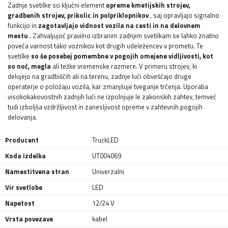
Zadnje svetilke so ključni element
opreme kmetijskih strojev,
gradbenih strojev, prikolic in polpriklopnikov
, saj opravljajo signalno
funkcijo in
zagotavljajo vidnost vozila na cesti in na delovnem
mestu
. Zahvaljujoč pravilno izbranim zadnjim svetilkam se lahko znatno
poveča varnost tako voznikov kot drugih udeležencev v prometu. Te
svetilke
so še posebej pomembne v pogojih omejene vidljivosti, kot
so noč, megla
ali težke vremenske razmere. V primeru strojev, ki
delujejo na gradbiščih ali na terenu, zadnje luči obveščajo druge
operaterje o položaju vozila, kar zmanjšuje tveganje trčenja. Uporaba
visokokakovostnih zadnjih luči ne izpolnjuje le zakonskih zahtev, temveč
tudi izboljša vzdržljivost in zanesljivost opreme v zahtevnih pogojih
delovanja.
Producent
TruckLED
Koda izdelka
UT004069
Namestitvena stran
Univerzalni
Vir svetlobe
LED
Napetost
12/24 V
Vrsta povezave
kabel