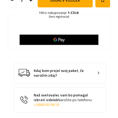
DODAJ V VOZIČEK
Hitro nakupovanje
1-Click
(brez registracije)
Kdaj bom prejel svoj paket, če
naročim zdaj?
Naš svetovalec vam bo pomagal
izbrati izdelek
Naročite po telefonu:
+38682829819