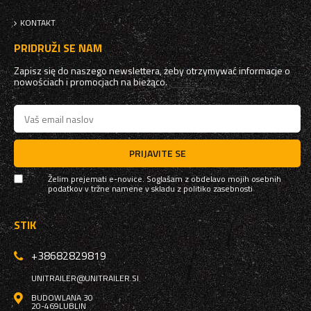
KONTAKT
PRIDRUŽI SE NAM
Zapisz się do naszego newslettera, żeby otrzymywać informacje o
nowościach i promocjach na bieżąco.
PRIJAVITE SE
Želim prejemati e-novice. Soglašam z obdelavo mojih osebnih
podatkov v tržne namene v skladu z
politiko zasebnosti
STIK
+38682829819
UNITRAILER@UNITRAILER.SI
BUDOWLANA 30
20-469
LUBLIN