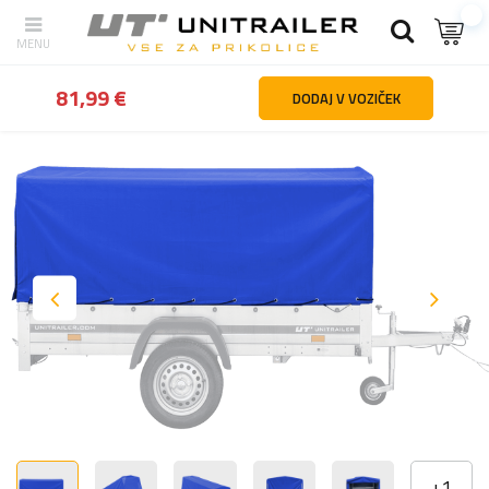
Nazaj
domov
Deli in dodatna oprema za prikolice
Dodatna op
81,99 €
DODAJ V VOZIČEK
+
1