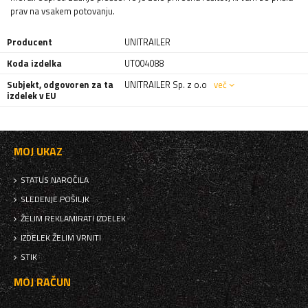
prav na vsakem potovanju.
Producent
UNITRAILER
Koda izdelka
UT004088
Subjekt, odgovoren za ta
UNITRAILER Sp. z o.o
več
izdelek v EU
MOJ UKAZ
STATUS NAROČILA
SLEDENJE POŠILJK
ŽELIM REKLAMIRATI IZDELEK
IZDELEK ŽELIM VRNITI
STIK
MOJ RAČUN