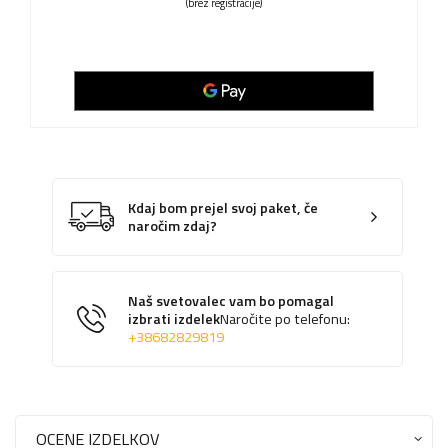
(brez registracije)
Kdaj bom prejel svoj paket, če
naročim zdaj?
Naš svetovalec vam bo pomagal
izbrati izdelek
Naročite po telefonu:
+38682829819
OCENE IZDELKOV