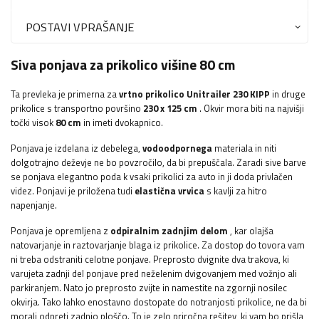
POSTAVI VPRAŠANJE
Siva ponjava za prikolico višine 80 cm
Ta prevleka je primerna za
vrtno prikolico Unitrailer 230 KIPP
in druge
prikolice s transportno površino
230 x 125 cm
. Okvir mora biti na najvišji
točki visok
80 cm
in imeti dvokapnico.
Ponjava je izdelana iz debelega,
vodoodpornega
materiala in niti
dolgotrajno deževje ne bo povzročilo, da bi prepuščala. Zaradi sive barve
se ponjava elegantno poda k vsaki prikolici za avto in ji doda privlačen
videz. Ponjavi je priložena tudi
elastična vrvica
s kavlji za hitro
napenjanje.
Ponjava je opremljena z
odpiralnim zadnjim delom
, kar olajša
natovarjanje in raztovarjanje blaga iz prikolice. Za dostop do tovora vam
ni treba odstraniti celotne ponjave. Preprosto dvignite dva trakova, ki
varujeta zadnji del ponjave pred neželenim dvigovanjem med vožnjo ali
parkiranjem. Nato jo preprosto zvijte in namestite na zgornji nosilec
okvirja. Tako lahko enostavno dostopate do notranjosti prikolice, ne da bi
morali odpreti zadnjo ploščo. To je zelo priročna rešitev, ki vam bo prišla