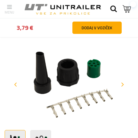
Nazaj
domov
Razsvetljava in elektrika
Konektorji in hitre spojke
3,79 €
DODAJ V VOZIČEK