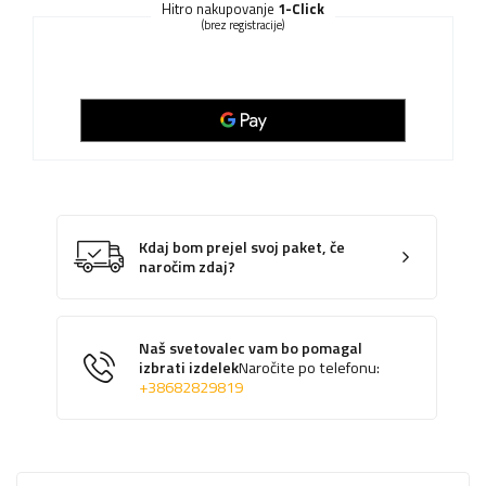
Hitro nakupovanje
1-Click
(brez registracije)
Kdaj bom prejel svoj paket, če
naročim zdaj?
Naš svetovalec vam bo pomagal
izbrati izdelek
Naročite po telefonu:
+38682829819