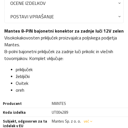
OCENE IZDELKOV
POSTAVI VPRAŠANJE
Mantes 8-PIN bajonetni konektor za zadnje luči 12V zelen
Visokokakovosten priključek proizvajalca poljskega podjetja
Mantes.
8-polni bajonetni priključek za zadnje luči prikolic in vlečnih
tovornjakov. Komplet vključuje:
priključek
žebljički
Ovitek
oreh
Producent
MANTES
Koda izdelka
UT004289
Subjekt, odgovoren za ta
Mantes Sp. z o. o.
več
izdelek v EU