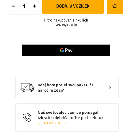
DODAJ V VOZIČEK
Hitro nakupovanje
1-Click
(brez registracije)
Kdaj bom prejel svoj paket, če
naročim zdaj?
Naš svetovalec vam bo pomagal
izbrati izdelek
Naročite po telefonu:
+38682829819