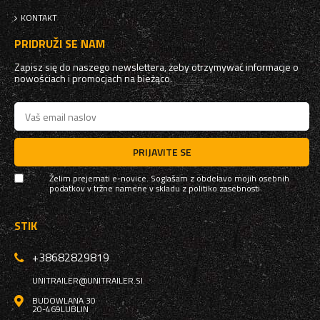
KONTAKT
PRIDRUŽI SE NAM
Zapisz się do naszego newslettera, żeby otrzymywać informacje o
nowościach i promocjach na bieżąco.
PRIJAVITE SE
Želim prejemati e-novice. Soglašam z obdelavo mojih osebnih
podatkov v tržne namene v skladu z
politiko zasebnosti
STIK
+38682829819
UNITRAILER@UNITRAILER.SI
BUDOWLANA 30
20-469
LUBLIN