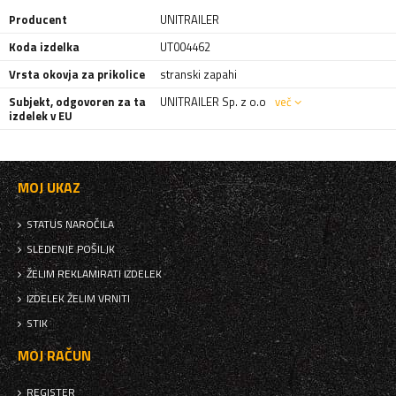
Producent
UNITRAILER
Koda izdelka
UT004462
Vrsta okovja za prikolice
stranski zapahi
Subjekt, odgovoren za ta
UNITRAILER Sp. z o.o
več
izdelek v EU
MOJ UKAZ
STATUS NAROČILA
SLEDENJE POŠILJK
ŽELIM REKLAMIRATI IZDELEK
IZDELEK ŽELIM VRNITI
STIK
MOJ RAČUN
REGISTER