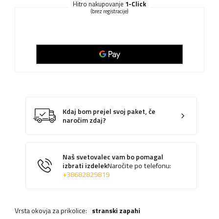
Hitro nakupovanje
1-Click
(brez registracije)
Kdaj bom prejel svoj paket, če
naročim zdaj?
Naš svetovalec vam bo pomagal
izbrati izdelek
Naročite po telefonu:
+38682829819
Vrsta okovja za prikolice:
stranski zapahi