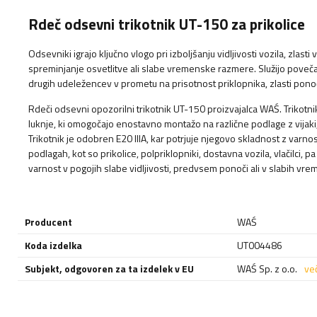
Rdeč odsevni trikotnik UT-150 za prikolice
Odsevniki igrajo ključno vlogo pri izboljšanju vidljivosti vozila, zlasti
spreminjanje osvetlitve ali slabe vremenske razmere. Služijo pove
drugih udeležencev v prometu na prisotnost priklopnika, zlasti ponoči
Rdeči odsevni opozorilni trikotnik UT-150 proizvajalca WAŚ. Trikotni
luknje, ki omogočajo enostavno montažo na različne podlage z vijak
Trikotnik je odobren E20 IIIA, kar potrjuje njegovo skladnost z varno
podlagah, kot so prikolice, polpriklopniki, dostavna vozila, vlačilci, p
varnost v pogojih slabe vidljivosti, predvsem ponoči ali v slabih vr
Producent
WAŚ
Koda izdelka
UT004486
Subjekt, odgovoren za ta izdelek v EU
WAŚ Sp. z o.o.
ve