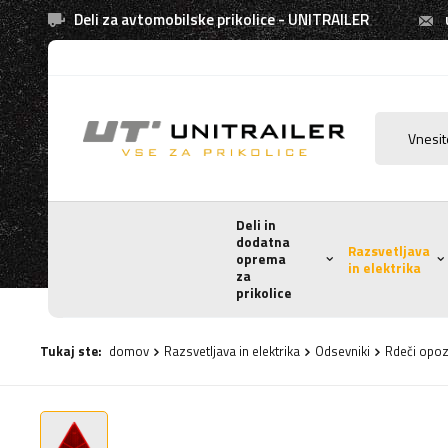
Deli za avtomobilske prikolice - UNITRAILER
Deli in
dodatna
Razsvetljava
oprema
in elektrika
za
prikolice
Tukaj ste:
domov
Razsvetljava in elektrika
Odsevniki
Rdeči opoz