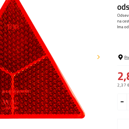
ods
Odsevn
na cest
Ima odo
Pr
2,
2,37 