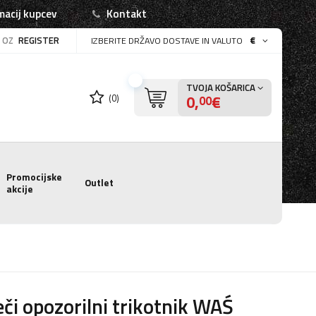
macij kupcev
Kontakt
OZ
REGISTER
€
IZBERITE DRŽAVO DOSTAVE IN VALUTO
TVOJA KOŠARICA
0,
€
(0)
00
Promocijske
Outlet
akcije
či opozorilni trikotnik WAŚ