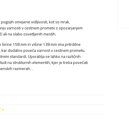
 v pogojih omejene vidljivosti, kot so mrak,
čanju varnosti v cestnem prometu z opozarjanjem
 ali na slabo osvetljenih mestih.
k širine 158 mm in višine 138 mm ima pritrdilne
i, kar dodatno poveča varnost v cestnem prometu.
stnimi standardi. Uporablja se lahko na različnih
a tudi na strukturnih elementih, kjer je treba povečati
emenskih razmerah. .
č