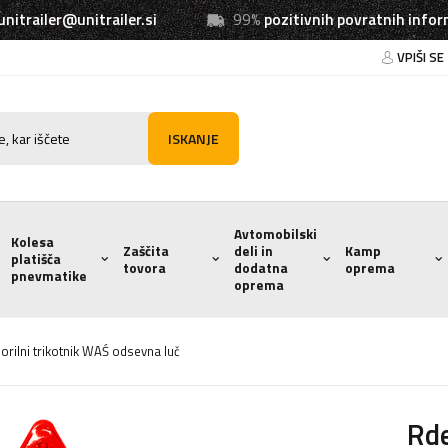
unitrailer@unitrailer.si
99%
pozitivnih povratnih infor
VPIŠI SE
ISKANJE
Avtomobilski
Kolesa
Zaščita
deli in
Kamp
platišča
tovora
dodatna
oprema
pnevmatike
oprema
orilni trikotnik WAŚ odsevna luč
Rde