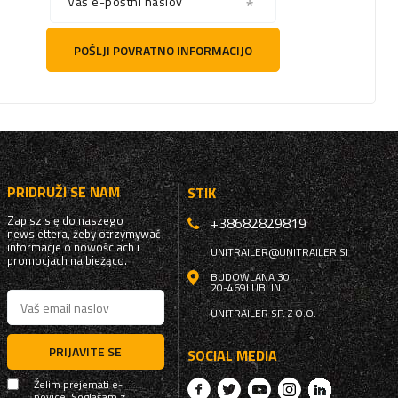
Vaš e-poštni naslov
POŠLJI POVRATNO INFORMACIJO
PRIDRUŽI SE NAM
STIK
Zapisz się do naszego
+38682829819
newslettera, żeby otrzymywać
informacje o nowościach i
UNITRAILER@UNITRAILER.SI
promocjach na bieżąco.
BUDOWLANA 30
20-469
LUBLIN
UNITRAILER SP. Z O.O.
PRIJAVITE SE
SOCIAL MEDIA
Želim prejemati e-
novice. Soglašam z