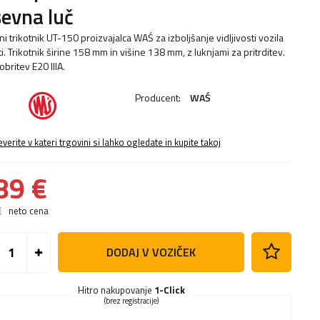
evna luč
i trikotnik UT-150 proizvajalca WAŚ za izboljšanje vidljivosti vozila
i. Trikotnik širine 158 mm in višine 138 mm, z luknjami za pritrditev.
britev E20 IIIA.
Producent:
WAŚ
everite v kateri trgovini si lahko ogledate in kupite takoj
89 €
€
neto cena
DODAJ V VOZIČEK
Hitro nakupovanje
1-Click
(brez registracije)