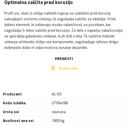
Optimalna zaščita pred korozijo
Profil osi, okvir in ohišje naletnih naprav so zaščiteni proti koroziji
zahvaljujoč vročemu cinkanju, ki zagotavlja zaščito za obdobje 10 let.
Jekleni elementi, ki zahtevajo visoko natančnost, so pocinkani, kar
zagotavlja 5-letno zaščito pred korozijo. Za dele z največjo natančnostjo
se uporablja galvansko cinkanje, ki jih ščiti 4 leta. Te različne metode
cinkanja učinkovito ščitijo vse komponente, zagotavljajo njihovo dolgo
življenjsko dobo in odpornost na zunanje dejavnike.
PRENESTI
Braked Axle
Producent
AL-KO
Koda izdelka
UT004586
Vrsta osi
zavirana
Nosilnost ene osi
1800 kg