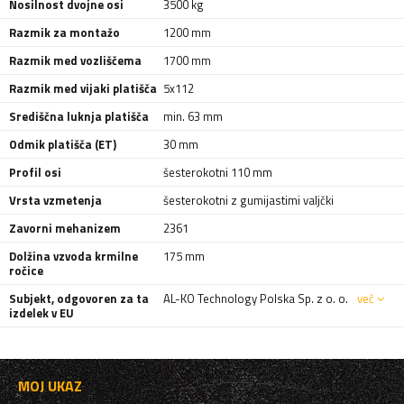
Nosilnost dvojne osi
3500 kg
Razmik za montažo
1200 mm
Razmik med vozliščema
1700 mm
Razmik med vijaki platišča
5x112
Središčna luknja platišča
min. 63 mm
Odmik platišča (ET)
30 mm
Profil osi
šesterokotni 110 mm
Vrsta vzmetenja
šesterokotni z gumijastimi valjčki
Zavorni mehanizem
2361
Dolžina vzvoda krmilne
175 mm
ročice
Subjekt, odgovoren za ta
AL-KO Technology Polska Sp. z o. o.
več
izdelek v EU
MOJ UKAZ