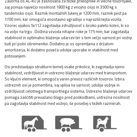
Zavorna os AL-KO je zasnovana za težke priklopnike in vlečne tovornjake,
saj ponuja največjo nosilnost 1800 kg z enojno osjo in 3500 kg s
tandemsko osjo. Razmik montažnih lukenj je 1200 mm, razmik pest pa
1700 mm, kar omogoča enostavno vgradnjo v najrazličnejša vozila.
Vzorec vijakov 5x112 zagotavlja združljivost s široko paleto koles, ki so
na voljo na trgu
. Dolžina vzvoda nihajne roke je 175 mm, kar zagotavlja
stabilnost in optimalno blaženje udarcev ter s tem večjo varnost pri vožnji
tudi pri polni obremenitvi. Dodatno je os opremljena z držalom
amortizerja, ki dodatno poveča udobje uporabe in stabilnost med
potovanjem.
Osi predstavljajo strukturni temelj vsake prikolice, ki zagotavlja njeno
stabilnost, vzdržljivost in ustrezno blaženje udarcev med transportom.
So ključni element, ki omogoča varen prevoz različnih tovorov. Izbira
ustreznih osi je pomembna, saj vpliva na varnost, udobje vožnje in
vzdržljivost celotnega transportnega sistema. Ustrezno blaženje udarcev
pomaga zaščititi prevažano blago pred poškodbami, ustrezna nosilnost
pa zagotavlja stabilnost med vožnjo, še posebej v težkih razmerah.