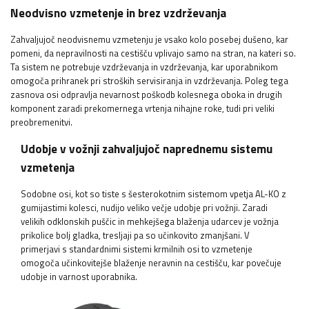
Neodvisno vzmetenje in brez vzdrževanja
Zahvaljujoč neodvisnemu vzmetenju je vsako kolo posebej dušeno, kar
pomeni, da nepravilnosti na cestišču vplivajo samo na stran, na kateri so.
Ta sistem ne potrebuje vzdrževanja in vzdrževanja, kar uporabnikom
omogoča prihranek pri stroških servisiranja in vzdrževanja. Poleg tega
zasnova osi odpravlja nevarnost poškodb kolesnega oboka in drugih
komponent zaradi prekomernega vrtenja nihajne roke, tudi pri veliki
preobremenitvi.
Udobje v vožnji zahvaljujoč naprednemu sistemu
vzmetenja
Sodobne osi, kot so tiste s šesterokotnim sistemom vpetja AL-KO z
gumijastimi kolesci, nudijo veliko večje udobje pri vožnji. Zaradi
velikih odklonskih puščic in mehkejšega blaženja udarcev je vožnja
prikolice bolj gladka, tresljaji pa so učinkovito zmanjšani. V
primerjavi s standardnimi sistemi krmilnih osi to vzmetenje
omogoča učinkovitejše blaženje neravnin na cestišču, kar povečuje
udobje in varnost uporabnika.