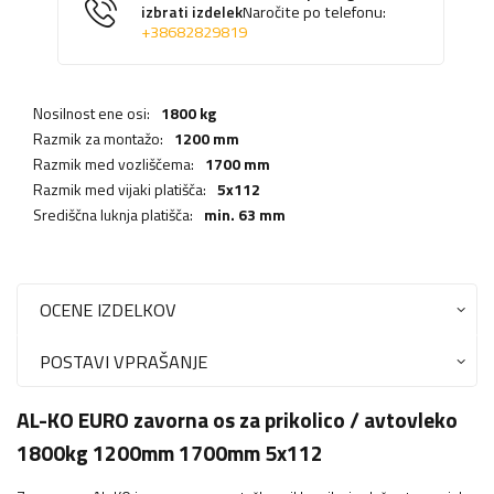
izbrati izdelek
Naročite po telefonu:
+38682829819
Nosilnost ene osi:
1800 kg
Razmik za montažo:
1200 mm
Razmik med vozliščema:
1700 mm
Razmik med vijaki platišča:
5x112
Središčna luknja platišča:
min. 63 mm
OCENE IZDELKOV
POSTAVI VPRAŠANJE
AL-KO EURO zavorna os za prikolico / avtovleko
1800kg 1200mm 1700mm 5x112