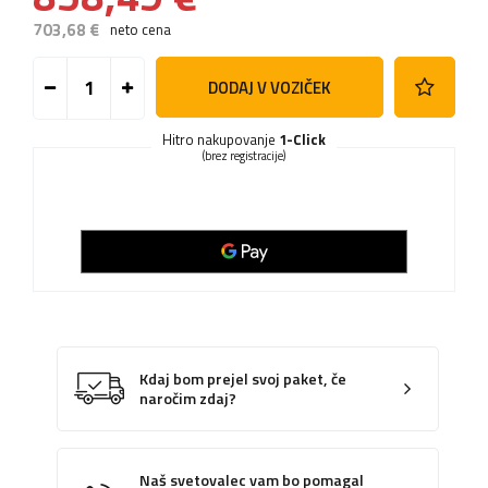
703,68 €
neto cena
DODAJ V VOZIČEK
Hitro nakupovanje
1-Click
(brez registracije)
Kdaj bom prejel svoj paket, če
naročim zdaj?
Naš svetovalec vam bo pomagal