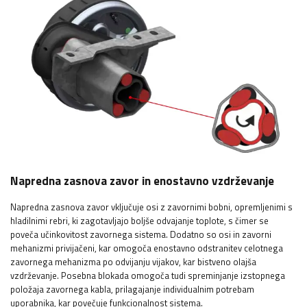
Napredna zasnova zavor in enostavno vzdrževanje
Napredna zasnova zavor vključuje osi z zavornimi bobni, opremljenimi s
hladilnimi rebri, ki zagotavljajo boljše odvajanje toplote, s čimer se
poveča učinkovitost zavornega sistema. Dodatno so osi in zavorni
mehanizmi privijačeni, kar omogoča enostavno odstranitev celotnega
zavornega mehanizma po odvijanju vijakov, kar bistveno olajša
vzdrževanje. Posebna blokada omogoča tudi spreminjanje izstopnega
položaja zavornega kabla, prilagajanje individualnim potrebam
uporabnika, kar povečuje funkcionalnost sistema.