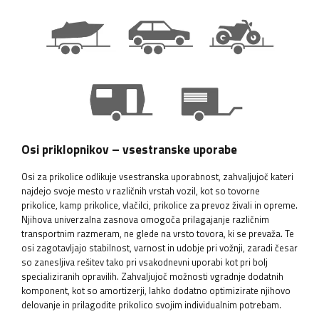
Osi priklopnikov – vsestranske uporabe
Osi za prikolice odlikuje vsestranska uporabnost, zahvaljujoč kateri
najdejo svoje mesto v različnih vrstah vozil, kot so tovorne
prikolice, kamp prikolice, vlačilci, prikolice za prevoz živali in opreme.
Njihova univerzalna zasnova omogoča prilagajanje različnim
transportnim razmeram, ne glede na vrsto tovora, ki se prevaža. Te
osi zagotavljajo stabilnost, varnost in udobje pri vožnji, zaradi česar
so zanesljiva rešitev tako pri vsakodnevni uporabi kot pri bolj
specializiranih opravilih. Zahvaljujoč možnosti vgradnje dodatnih
komponent, kot so amortizerji, lahko dodatno optimizirate njihovo
delovanje in prilagodite prikolico svojim individualnim potrebam.