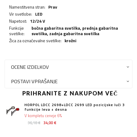
Namestitvena stran:
Prav
Vir svetlobe:
LED
Napetost:
12/24 V
Funkcije
bočna gabaritna svetilka,
prednja gabaritna
svetilke:
svetilka
,
zadnja gabaritna svetilka
Žica za označevalne svetilke:
krožni
OCENE IZDELKOV
POSTAVI VPRAŠANJE
PRIHRANITE Z NAKUPOM VEČ
HORPOL LDCC 2698+LDCC 2699 LED pozicijske luči 3
funkcije leva + desna
V kompletu ceneje 6%
36,18 €
34,00 €