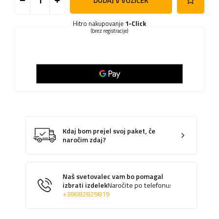
DODAJ V VOZIČEK
Hitro nakupovanje
1-Click
(brez registracije)
Kdaj bom prejel svoj paket, če
naročim zdaj?
Naš svetovalec vam bo pomagal
izbrati izdelek
Naročite po telefonu:
+38682829819