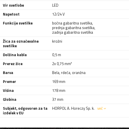
Vir svetlobe
LED
Napetost
12/24 V
Funkcije svetilke
bočna gabaritna svetilka
,
prednja gabaritna svetilka
,
zadnja gabaritna svetilka
Žica za označevalne
krožni
svetilke
Dolžina kabla
0,5 m
Prerez žice
2x 0,75 mm²
Barva
Bela
,
rdeča
,
oranžna
Premer
169 mm
Višina
178 mm
Globina
37 mm
Subjekt, odgovoren za ta
HORPOL A. Horeczy Sp. k.
več
izdelek v EU