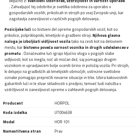
vključno z:
svetlobni izkoristek, vzdržljivost in varnost uporabe
. Zahvaljujoč tej odobritvi je svetilka odobrena za uporabo v
gospodarskih vozilih, prikolicah in strojih po vsej Evropski uniji, kar
zagotavlja zanesljivost v različnih pogojih delovanja
.
Pozicijske luči
so bistveni del opreme gospodarskih vozil, kot so
prikolice, polpriklopniki, kmetijski in gradbeni stroji.
Njihova glavna
naloga je izboljšati vidljivost vozila
tako na cesti kot na delovnem
mestu, kar
bistveno poveča varnost voznika in drugih udeležencev v
prometu
. Označevalne luči igrajo ključno vlogo v pogojih slabe
vidljivosti, kot so megla, noč ali močan dež, saj pomagajo drugim
voznikom in upravljavcem bolje oceniti širino in položaj vozila. Pri strojih,
ki delujejo na gradbiščih ali kmetijskih območjih, ustrezne svetlobne
oznake pomagajo preprečiti nevarne situacije in trke. Izbira kakovostnih
gabaritnih luči ni le stvar skladnosti s predpisi, temveč tudi naložba v
vzdržljivost in zanesljivost opreme v zahtevnih pogojih delovanja.
Producent
HORPOL
Koda izdelka
UT004638
Model
HOR 101
Namestitvena stran
Prav