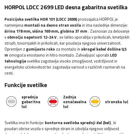
HORPOL LDCC 2699 LED desna gabaritna svetilka
Pozicijska svetilka HOR 101 (LDCC 2699)
proizvajalca HORPOL je
namenjena
montaži na desno stran vozila
in ima naslednje dimenzije:
širina 178
mm, višina 169 mm, globina 37 mm
.
Zasnovan za delovanje
v
območju napetosti 12-24 V
, se lahko uporablja v prikolicah, kmetijskih
strojih, tovornjakih in prikolicah, kar poudarja njegovo univerzalnost.
Opremljen z
gumijasto roko
za montažo in
okrogel kabel dolžine 0,5
m
omogoča enostavno in hitro montažo.
Zahvaljujoč uporabi
LED
tehnologije
svetilka zagotavlja visoko zmogljivost, vzdržljivost in
energetsko učinkovitost ter zagotavlja varnost v različnih razmerah na
cesti.
Funkcije svetilke
sprednja
Zadnja
gabaritna
označevalna
stranska luč
luč
luč
Svetilka ima tri funkcije:
konturna svetloba
sprednji del (bel)
,
ki
poudari obrise vozila s sprednje strani in izboljša njegovo vidljivost