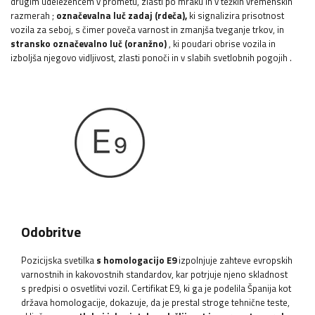
drugim udeležencem v prometu, zlasti po mraku in v težkih vremenskih
razmerah
;
označevalna luč
zadaj (rdeča),
ki signalizira prisotnost
vozila za seboj, s čimer poveča varnost in zmanjša tveganje trkov, in
stransko označevalno luč (oranžno)
, ki poudari obrise vozila in
izboljša njegovo vidljivost, zlasti ponoči in v slabih svetlobnih pogojih
.
Odobritve
Pozicijska svetilka
s homologacijo E9
izpolnjuje zahteve evropskih
varnostnih in kakovostnih standardov, kar potrjuje njeno skladnost
s predpisi o osvetlitvi vozil. Certifikat E9, ki ga je podelila Španija kot
država homologacije, dokazuje, da je prestal stroge tehnične teste,