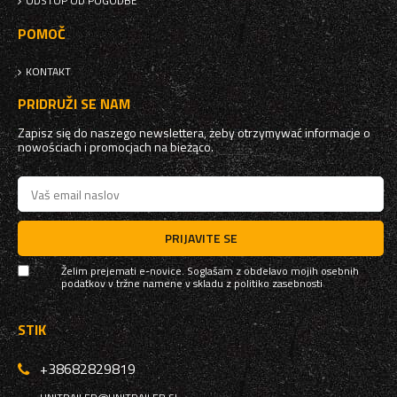
ODSTOP OD POGODBE
POMOČ
KONTAKT
PRIDRUŽI SE NAM
Zapisz się do naszego newslettera, żeby otrzymywać informacje o
nowościach i promocjach na bieżąco.
PRIJAVITE SE
Želim prejemati e-novice. Soglašam z obdelavo mojih osebnih
podatkov v tržne namene v skladu z
politiko zasebnosti
STIK
+38682829819