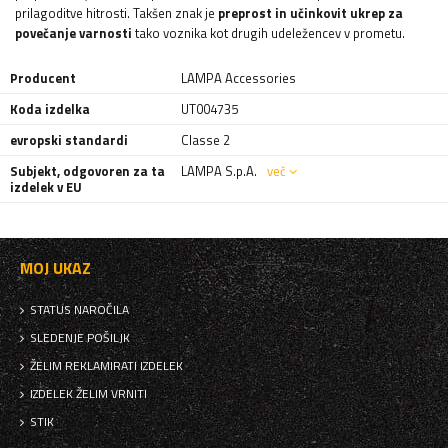
prilagoditve hitrosti. Takšen znak je
preprost in učinkovit ukrep za
povečanje varnosti
tako voznika kot drugih udeležencev v prometu.
Producent
LAMPA Accessories
Koda izdelka
UT004735
evropski standardi
Classe 2
Subjekt, odgovoren za ta
LAMPA S.p.A.
več
izdelek v EU
MOJ UKAZ
STATUS NAROČILA
SLEDENJE POŠILJK
ŽELIM REKLAMIRATI IZDELEK
IZDELEK ŽELIM VRNITI
STIK