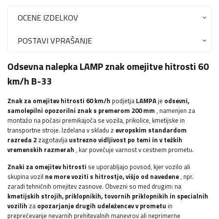
OCENE IZDELKOV
POSTAVI VPRAŠANJE
Odsevna nalepka LAMP znak omejitve hitrosti 60
km/h B-33
Znak za omejitev hitrosti 60 km/h
podjetja
LAMPA
je
odsevni,
samolepilni opozorilni znak s premerom 200 mm
, namenjen za
montažo na počasi premikajoča se vozila, prikolice, kmetijske in
transportne stroje. Izdelana v skladu z
evropskim standardom
razreda 2
zagotavlja
ustrezno vidljivost po temi in v težkih
vremenskih razmerah
, kar povečuje varnost v cestnem prometu.
Znaki za omejitev hitrosti
se uporabljajo povsod, kjer vozilo ali
skupina vozil
ne more voziti s hitrostjo, višjo od navedene
, npr.
zaradi tehničnih omejitev zasnove. Obvezni so med drugim: na
kmetijskih strojih, priklopnikih, tovornih priklopnikih in specialnih
vozilih
za
opozarjanje drugih udeležencev v prometu
in
preprečevanje nevarnih prehitevalnih manevrov ali neprimerne