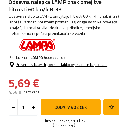
Odsevna nalepka LAMP znak omejitve
hitrosti 60 km/h B-33
Odsevna nalepka LAMP z omejitvijo hitrosti 60 km/h (znak B-33)
izboljša varnost v cestnem prometu, saj druge voznike obvešča
o najvišji hitrosti vozila. Idealno za prikolice, kmetijsko
mehanizacijo in počasi premikajoča se vozila.
Producent:
LAMPA Accessories
Preverite v kateri trgovini si lahko ogledate in kupite takoj
5,69 €
4,66 €
neto cena
DODAJ V VOZIČEK
Hitro nakupovanje
1-Click
(brez registracije)