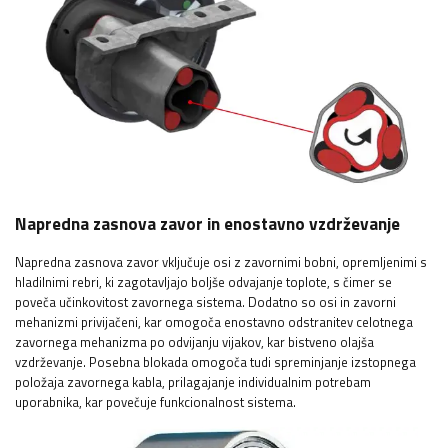
Napredna zasnova zavor in enostavno vzdrževanje
Napredna zasnova zavor vključuje osi z zavornimi bobni, opremljenimi s
hladilnimi rebri, ki zagotavljajo boljše odvajanje toplote, s čimer se
poveča učinkovitost zavornega sistema. Dodatno so osi in zavorni
mehanizmi privijačeni, kar omogoča enostavno odstranitev celotnega
zavornega mehanizma po odvijanju vijakov, kar bistveno olajša
vzdrževanje. Posebna blokada omogoča tudi spreminjanje izstopnega
položaja zavornega kabla, prilagajanje individualnim potrebam
uporabnika, kar povečuje funkcionalnost sistema.