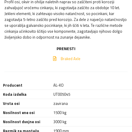
Profil osi, okvir in ohišje naletnih naprav so zaščiteni proti koroziji
zahvaljujoč vročemu cinkanju, ki zagotavlja zaščito za obdobje 10 let.
Jekleni elementi, ki zahtevajo visoko natančnost, so pocinkani, kar
zagotavlja 5-letno zaščito pred korozijo. Za dele z največjo natančnostjo
se uporablja galvansko pocinkanje, ki jih ščiti 4 leta. Te različne metode
cinkanja učinkovito ščitijo vse komponente, zagotavljajo njihovo dolgo
življenjsko dobo in odpornost na zunanje dejavnike.
PRENESTI
Braked Axle
Producent
AL-KO
Koda izdelka
UT005045
Vrsta osi
zavirana
Nosilnost ene osi
1500 kg
Nosilnost dvojne osi
3000 kg
Razmik za montažo
1900 mm