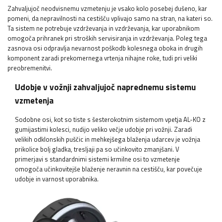
Zahvaljujoč neodvisnemu vzmetenju je vsako kolo posebej dušeno, kar
pomeni, da nepravilnosti na cestišču vplivajo samo na stran, na kateri so.
Ta sistem ne potrebuje vzdrževanja in vzdrževanja, kar uporabnikom
omogoča prihranek pri stroških servisiranja in vzdrževanja. Poleg tega
zasnova osi odpravlja nevarnost poškodb kolesnega oboka in drugih
komponent zaradi prekomernega vrtenja nihajne roke, tudi pri veliki
preobremenitvi.
Udobje v vožnji zahvaljujoč naprednemu sistemu
vzmetenja
Sodobne osi, kot so tiste s šesterokotnim sistemom vpetja AL-KO z
gumijastimi kolesci, nudijo veliko večje udobje pri vožnji. Zaradi
velikih odklonskih puščic in mehkejšega blaženja udarcev je vožnja
prikolice bolj gladka, tresljaji pa so učinkovito zmanjšani. V
primerjavi s standardnimi sistemi krmilne osi to vzmetenje
omogoča učinkovitejše blaženje neravnin na cestišču, kar povečuje
udobje in varnost uporabnika.