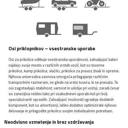
Osi priklopnikov – vsestranske uporabe
Osi za prikolice odlikuje vsestranska uporabnost, zahvaljujoč kateri
najdejo svoje mesto v različnih vrstah vozil, kot so tovorne
prikolice, kamp prikolice, vlačilci, prikolice za prevoz živali in opreme.
Njihova univerzalna zasnova omogoča prilagajanje različnim
transportnim razmeram, ne glede na vrsto tovora, ki se prevaža. Te
osi zagotavljajo stabilnost, varnost in udobje pri vožnji, zaradi česar
so zanesljiva rešitev tako pri vsakodnevni uporabi kot pri bolj
specializiranih opravilih. Zahvaljujoč možnosti vgradnje dodatnih
komponent, kot so amortizerji, lahko dodatno optimizirate njihovo
delovanje in prilagodite prikolico svojim individualnim potrebam.
Neodvisno vzmetenje in brez vzdrževanja