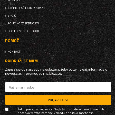
POŠILJKA
NAČINI PLAČILA IN PROVIZIJE
STATUT
POLITIKO ZASEBNOSTI
ODSTOP OD POGODBE
POMOČ
KONTAKT
PRIDRUŽI SE NAM
Zapisz się do naszego newslettera, żeby otrzymywać informacje o
nowościach i promocjach na bieżąco.
PRIJAVITE SE
Želim prejemati e-novice. Soglašam z obdelavo mojih osebnih
podatkov v tržne namene v skladu z
politiko zasebnosti