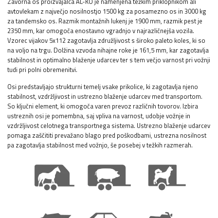
Zavorna os proizvajalca AL-KO je namenjena težkim priklopnikom ali
avtovlekam z največjo nosilnostjo 1500 kg za posamezno os in 3000 kg
za tandemsko os. Razmik montažnih lukenj je 1900 mm, razmik pest je
2350 mm, kar omogoča enostavno vgradnjo v najrazličnejša vozila.
Vzorec vijakov 5x112 zagotavlja združljivost s široko paleto koles, ki so
na voljo na trgu. Dolžina vzvoda nihajne roke je 161,5 mm, kar zagotavlja
stabilnost in optimalno blaženje udarcev ter s tem večjo varnost pri vožnji
tudi pri polni obremenitvi.
Osi predstavljajo strukturni temelj vsake prikolice, ki zagotavlja njeno
stabilnost, vzdržljivost in ustrezno blaženje udarcev med transportom.
So ključni element, ki omogoča varen prevoz različnih tovorov. Izbira
ustreznih osi je pomembna, saj vpliva na varnost, udobje vožnje in
vzdržljivost celotnega transportnega sistema. Ustrezno blaženje udarcev
pomaga zaščititi prevažano blago pred poškodbami, ustrezna nosilnost
pa zagotavlja stabilnost med vožnjo, še posebej v težkih razmerah.