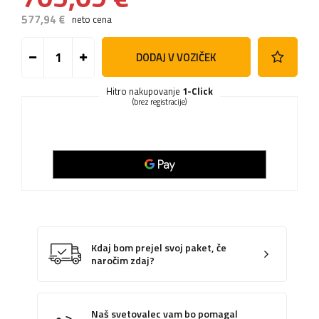
577,94 €
neto cena
DODAJ V VOZIČEK
Hitro nakupovanje
1-Click
(brez registracije)
Kdaj bom prejel svoj paket, če
naročim zdaj?
Naš svetovalec vam bo pomagal