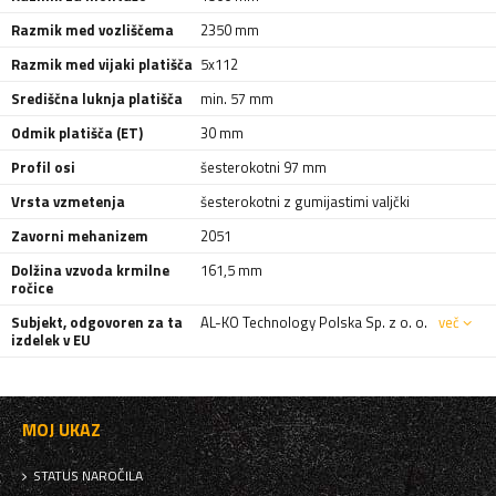
Razmik med vozliščema
2350 mm
Razmik med vijaki platišča
5x112
Središčna luknja platišča
min. 57 mm
Odmik platišča (ET)
30 mm
Profil osi
šesterokotni 97 mm
Vrsta vzmetenja
šesterokotni z gumijastimi valjčki
Zavorni mehanizem
2051
Dolžina vzvoda krmilne
161,5 mm
ročice
Subjekt, odgovoren za ta
AL-KO Technology Polska Sp. z o. o.
več
izdelek v EU
MOJ UKAZ
STATUS NAROČILA