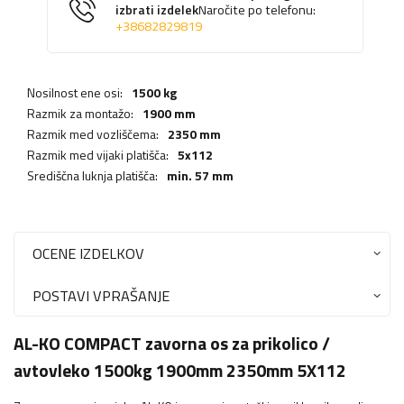
izbrati izdelek
Naročite po telefonu:
+38682829819
Nosilnost ene osi:
1500 kg
Razmik za montažo:
1900 mm
Razmik med vozliščema:
2350 mm
Razmik med vijaki platišča:
5x112
Središčna luknja platišča:
min. 57 mm
OCENE IZDELKOV
POSTAVI VPRAŠANJE
AL-KO COMPACT zavorna os za prikolico /
avtovleko 1500kg 1900mm 2350mm 5X112