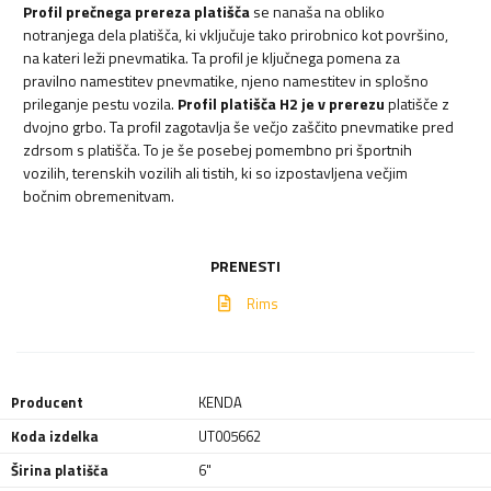
Profil prečnega prereza platišča
se nanaša na obliko
notranjega dela platišča, ki vključuje tako prirobnico kot površino,
na kateri leži pnevmatika. Ta profil je ključnega pomena za
pravilno namestitev pnevmatike, njeno namestitev in splošno
prileganje pestu vozila.
Profil platišča H2 je v prerezu
platišče z
dvojno grbo. Ta profil zagotavlja še večjo zaščito pnevmatike pred
zdrsom s platišča. To je še posebej pomembno pri športnih
vozilih, terenskih vozilih ali tistih, ki so izpostavljena večjim
bočnim obremenitvam.
PRENESTI
Rims
Producent
KENDA
Koda izdelka
UT005662
Širina platišča
6"