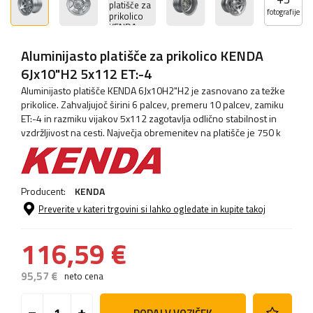
fotografije
Aluminijasto platišče za prikolico KENDA
6Jx10"H2 5x112 ET:-4
Aluminijasto platišče KENDA 6Jx10H2"H2 je zasnovano za težke
prikolice. Zahvaljujoč širini 6 palcev, premeru 10 palcev, zamiku
ET:-4 in razmiku vijakov 5x112 zagotavlja odlično stabilnost in
vzdržljivost na cesti. Največja obremenitev na platišče je 750 k
Producent:
KENDA
Preverite v kateri trgovini si lahko ogledate in kupite takoj
116,59 €
95,57 €
neto cena