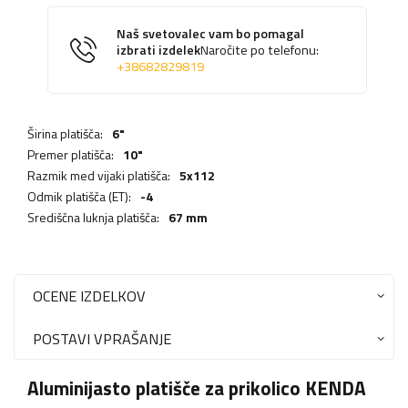
Naš svetovalec vam bo pomagal
izbrati izdelek
Naročite po telefonu:
+38682829819
Širina platišča:
6"
Premer platišča:
10"
Razmik med vijaki platišča:
5x112
Odmik platišča (ET):
-4
Središčna luknja platišča:
67 mm
OCENE IZDELKOV
POSTAVI VPRAŠANJE
Aluminijasto platišče za prikolico KENDA