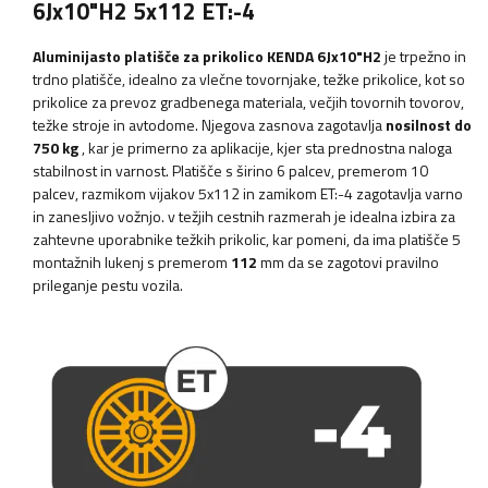
6Jx10"H2 5x112 ET:-4
Aluminijasto platišče za prikolico KENDA 6Jx10"H2
je trpežno in
trdno platišče, idealno za vlečne tovornjake, težke prikolice, kot so
prikolice za prevoz gradbenega materiala, večjih tovornih tovorov,
težke stroje in avtodome. Njegova zasnova zagotavlja
nosilnost do
750 kg
, kar je primerno za aplikacije, kjer sta prednostna naloga
stabilnost in varnost. Platišče s širino 6 palcev, premerom 10
palcev, razmikom vijakov 5x112 in zamikom ET:-4 zagotavlja varno
in zanesljivo vožnjo. v težjih cestnih razmerah je idealna izbira za
zahtevne uporabnike težkih prikolic, kar pomeni, da ima platišče 5
montažnih lukenj s premerom
112
mm da se zagotovi pravilno
prileganje pestu vozila.