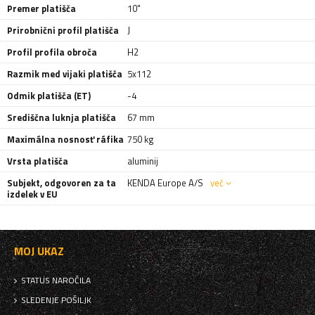
Premer platišča
10"
Prirobnični profil platišča
J
Profil profila obroča
H2
Razmik med vijaki platišča
5x112
Odmik platišča (ET)
-4
Središčna luknja platišča
67 mm
Maximálna nosnosť ráfika
750 kg
Vrsta platišča
aluminij
Subjekt, odgovoren za ta
KENDA Europe A/S
več
izdelek v EU
MOJ UKAZ
STATUS NAROČILA
SLEDENJE POŠILJK