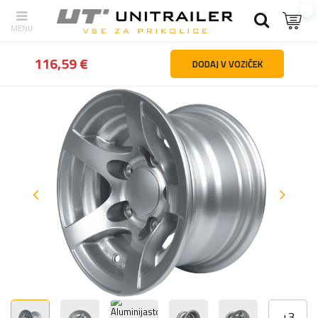
Nazaj
domov
Kolesa platišča pnevmatike
Platišča za prikolice
116,59 €
DODAJ V VOZIČEK
+
3