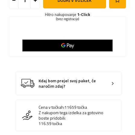
DODAJ V VOZIČEK
Hitro nakupovanje
1-Click
(brez registracije)
Kdaj bom prejel svoj paket, če
naročim zdaj?
Cena v točkah:
11659
točka
Z nakupom tega izdelka za gotovino
boste pridobili:
116.59
točka