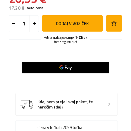
17,20 €
neto cena
DODAJ V VOZIČEK
Hitro nakupovanje
1-Click
(brez registracije)
Kdaj bom prejel svoj paket, če
naročim zdaj?
Cena v točkah:
2099
točka