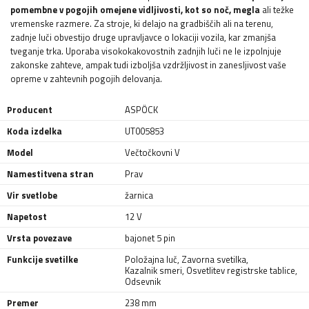
pomembne v pogojih omejene vidljivosti, kot so noč, megla
ali težke
vremenske razmere. Za stroje, ki delajo na gradbiščih ali na terenu,
zadnje luči obvestijo druge upravljavce o lokaciji vozila, kar zmanjša
tveganje trka. Uporaba visokokakovostnih zadnjih luči ne le izpolnjuje
zakonske zahteve, ampak tudi izboljša vzdržljivost in zanesljivost vaše
opreme v zahtevnih pogojih delovanja.
Producent
ASPÖCK
Koda izdelka
UT005853
Model
Večtočkovni V
Namestitvena stran
Prav
Vir svetlobe
žarnica
Napetost
12 V
Vrsta povezave
bajonet 5 pin
Funkcije svetilke
Položajna luč
,
Zavorna svetilka
,
Kazalnik smeri
,
Osvetlitev registrske tablice
,
Odsevnik
Premer
238 mm