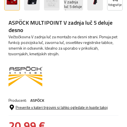
fotografije
ASPÖCK MULTIPOINT V zadnja luč 5 deluje
desno
Večtočkovna V zadnja luč za montažo na desni strani. Ponuja pet
funkcij: pozicijska luč, zavorna luč, osvetlitev registrske tablice,
smernik in odsevnik. Idealno za uporabo v prikolicah,
tovornjakih, kmetijskih strojih.
Producent:
ASPÖCK
Preverite v kateri trgovini si lahko ogledate in kupite takoj
20,99 €