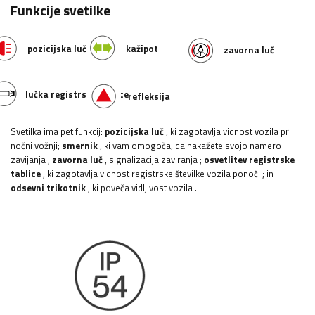
Funkcije svetilke
pozicijska luč
kažipot
zavorna luč
lučka registrske tablice
refleksija
Svetilka ima pet funkcij:
pozicijska luč
, ki zagotavlja vidnost vozila pri
nočni vožnji;
smernik
, ki vam omogoča, da nakažete svojo namero
zavijanja
;
zavorna luč
, signalizacija zaviranja
;
osvetlitev registrske
tablice
, ki zagotavlja vidnost registrske številke vozila ponoči
;
in
odsevni trikotnik
, ki poveča vidljivost vozila
.