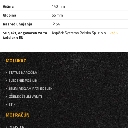
Višina
140 mm
Globina
55 mm
Razred uhajanja
IP 54
Subjekt, odgovoren za ta
Aspöck Systems Polska Sp. z o.o.
več
izdelek v EU
MOJ UKAZ
STATUS NAROČILA
SLEDENJE POŠILJK
ŽELIM REKLAMIRATI IZDELEK
IZDELEK ŽELIM VRNITI
STIK
MOJ RAČUN
REGISTER