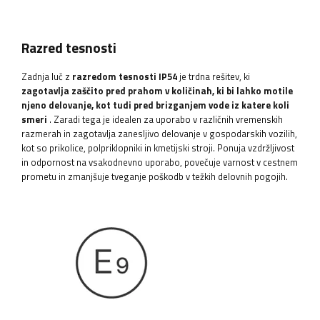
Razred tesnosti
Zadnja luč z
razredom tesnosti IP54
je trdna rešitev, ki
zagotavlja zaščito pred prahom v količinah, ki bi lahko motile
njeno delovanje, kot tudi pred brizganjem vode iz katere koli
smeri
. Zaradi tega je idealen za uporabo v različnih vremenskih
razmerah in zagotavlja zanesljivo delovanje v gospodarskih vozilih,
kot so prikolice, polpriklopniki in kmetijski stroji. Ponuja vzdržljivost
in odpornost na vsakodnevno uporabo, povečuje varnost v cestnem
prometu in zmanjšuje tveganje poškodb v težkih delovnih pogojih.