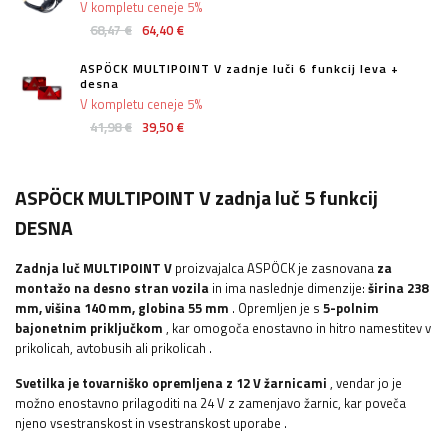
V kompletu ceneje 5%
68,47 €
64,40 €
ASPÖCK MULTIPOINT V zadnje luči 6 funkcij leva +
desna
V kompletu ceneje 5%
41,98 €
39,50 €
ASPÖCK MULTIPOINT V zadnja luč 5 funkcij
DESNA
Zadnja luč MULTIPOINT V
proizvajalca ASPÖCK je zasnovana
za
montažo na desno stran vozila
in ima naslednje dimenzije:
širina
238
mm, višina 140 mm, globina 55 mm
. Opremljen je s
5-polnim
bajonetnim priključkom
, kar omogoča enostavno in hitro namestitev
v
prikolicah, avtobusih ali prikolicah
.
Svetilka je tovarniško opremljena z 12 V žarnicami
, vendar jo je
možno enostavno prilagoditi na 24 V z zamenjavo žarnic, kar poveča
njeno vsestranskost in vsestranskost uporabe
.