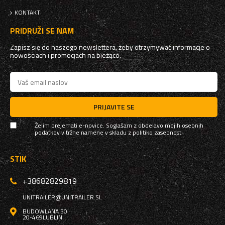
KONTAKT
PRIDRUŽI SE NAM
Zapisz się do naszego newslettera, żeby otrzymywać informacje o
nowościach i promocjach na bieżąco.
PRIJAVITE SE
Želim prejemati e-novice. Soglašam z obdelavo mojih osebnih
podatkov v tržne namene v skladu z
politiko zasebnosti
STIK
+38682829819
UNITRAILER@UNITRAILER.SI
BUDOWLANA 30
20-469
LUBLIN