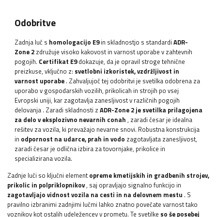
Odobritve
Zadnja luč s
homologacijo E9
in skladnostjo s standardi
ADR-
Zone 2
združuje visoko kakovost in varnost uporabe v zahtevnih
pogojih.
Certifikat E9
dokazuje, da je opravil stroge tehnične
preizkuse, vključno z:
svetlobni izkoristek, vzdržljivost in
varnost uporabe
. Zahvaljujoč tej odobritvi je svetilka odobrena za
uporabo v gospodarskih vozilih, prikolicah in strojih po vsej
Evropski uniji, kar zagotavlja zanesljivost v različnih pogojih
delovanja
. Zaradi skladnosti z
ADR-Zone 2
je svetilka prilagojena
za delo v eksplozivno nevarnih conah
, zaradi česar je idealna
rešitev za vozila, ki prevažajo nevarne snovi. Robustna konstrukcija
in
odpornost na udarce, prah in vodo
zagotavljata zanesljivost,
zaradi česar je odlična izbira za tovornjake, prikolice in
specializirana vozila.
Zadnje luči so ključni element
opreme kmetijskih in gradbenih strojev,
prikolic in polpriklopnikov
, saj opravljajo signalno funkcijo in
zagotavljajo vidnost vozila na cesti in na delovnem mestu
. S
pravilno izbranimi zadnjimi lučmi lahko znatno povečate varnost tako
voznikov kot ostalih udeležencev v prometu. Te svetilke
so še posebej