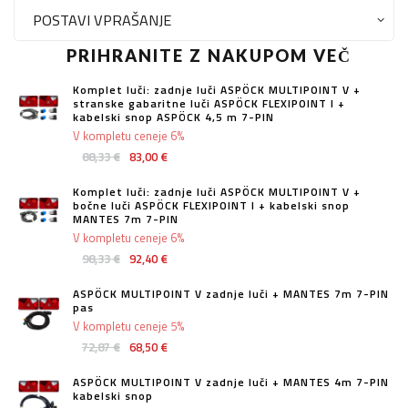
POSTAVI VPRAŠANJE
PRIHRANITE Z NAKUPOM VEČ
Komplet luči: zadnje luči ASPÖCK MULTIPOINT V +
stranske gabaritne luči ASPÖCK FLEXIPOINT I +
kabelski snop ASPÖCK 4,5 m 7-PIN
V kompletu ceneje 6%
88,33 €
83,00 €
Komplet luči: zadnje luči ASPÖCK MULTIPOINT V +
bočne luči ASPÖCK FLEXIPOINT I + kabelski snop
MANTES 7m 7-PIN
V kompletu ceneje 6%
98,33 €
92,40 €
ASPÖCK MULTIPOINT V zadnje luči + MANTES 7m 7-PIN
pas
V kompletu ceneje 5%
72,87 €
68,50 €
ASPÖCK MULTIPOINT V zadnje luči + MANTES 4m 7-PIN
kabelski snop