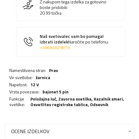
Z nakupom tega izdelka za gotovino
boste pridobili:
20.99
točka
Naš svetovalec vam bo pomagal
izbrati izdelek
Naročite po telefonu:
+38682829819
Namestitvena stran:
Prav
Vir svetlobe:
žarnica
Napetost:
12 V
Vrsta povezave:
bajonet 5 pin
Funkcije
Položajna luč,
Zavorna svetilka
,
Kazalnik smeri
,
svetilke:
Osvetlitev registrske tablice
,
Odsevnik
OCENE IZDELKOV