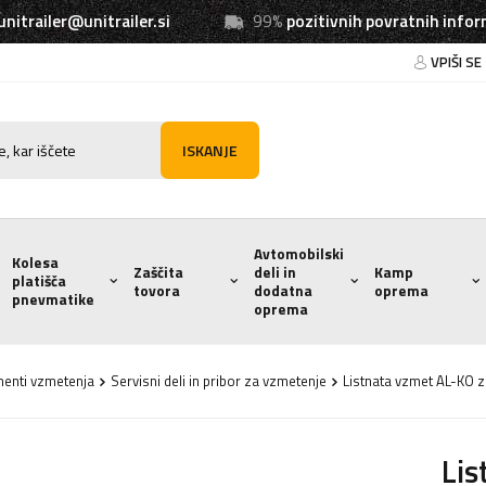
unitrailer@unitrailer.si
99%
pozitivnih povratnih infor
VPIŠI SE
ISKANJE
Avtomobilski
Kolesa
Zaščita
deli in
Kamp
platišča
tovora
dodatna
oprema
pnevmatike
oprema
menti vzmetenja
Servisni deli in pribor za vzmetenje
Listnata vzmet AL-KO z
Lis