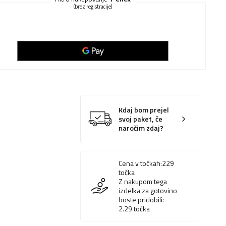
(brez registracije)
Kdaj bom prejel
svoj paket, če
naročim zdaj?
Cena v točkah:
229
točka
Z nakupom tega
izdelka za gotovino
boste pridobili:
2.29
točka