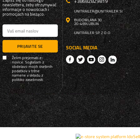
Zapisz się do naszego
+38682829819
newslettera, żeby otrzymywać
informacje o nowościach i
UNITRAILER@UNITRAILER.SI
promocjach na bieżąco.
BUDOWLANA 30
20-469
LUBLIN
UNITRAILER SP. Z O.O.
PRIJAVITE SE
SOCIAL MEDIA
Želim prejemati e-
novice. Soglašam z
obdelavo mojih osebnih
podatkov v tržne
namene v skladu z
politiko zasebnosti