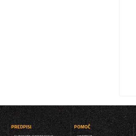
PREDPISI
POMOČ