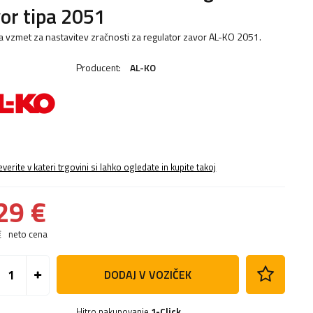
or tipa 2051
ta vzmet za nastavitev zračnosti za regulator zavor AL-KO 2051.
Producent:
AL-KO
everite v kateri trgovini si lahko ogledate in kupite takoj
29 €
€
neto cena
DODAJ V VOZIČEK
Hitro nakupovanje
1-Click