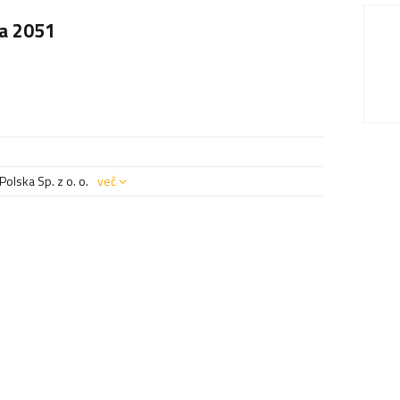
pa 2051
olska Sp. z o. o.
več