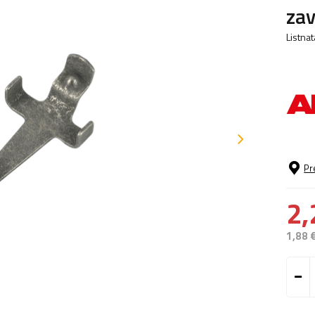
zav
Listna
Pr
2,
1,88 