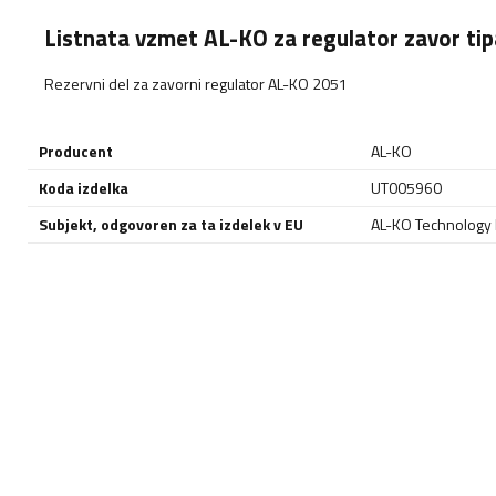
Listnata vzmet AL-KO za regulator zavor ti
Rezervni del za zavorni regulator AL-KO 2051
Producent
AL-KO
Koda izdelka
UT005960
Subjekt, odgovoren za ta izdelek v EU
AL-KO Technology P