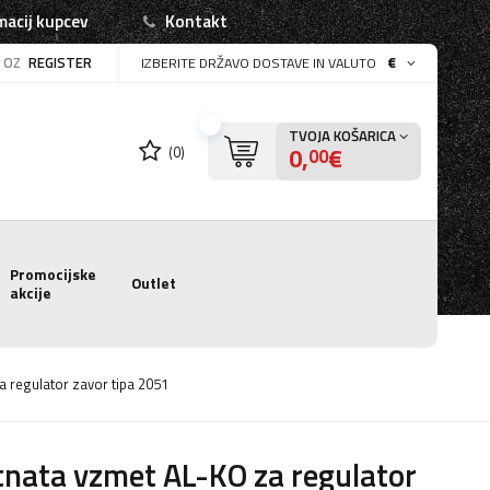
macij kupcev
Kontakt
OZ
REGISTER
€
IZBERITE DRŽAVO DOSTAVE IN VALUTO
TVOJA KOŠARICA
0,
€
(0)
00
Promocijske
Outlet
akcije
a regulator zavor tipa 2051
tnata vzmet AL-KO za regulator