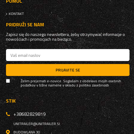
POMOČ
KONTAKT
PRIDRUŽI SE NAM
Zapisz się do naszego newslettera, żeby otrzymywać informacje o
nowościach i promocjach na bieżąco.
PRIJAVITE SE
Želim prejemati e-novice. Soglašam z obdelavo mojih osebnih
podatkov v tržne namene v skladu z
politiko zasebnosti
STIK
+38682829819
UNITRAILER@UNITRAILER.SI
BUDOWLANA 30