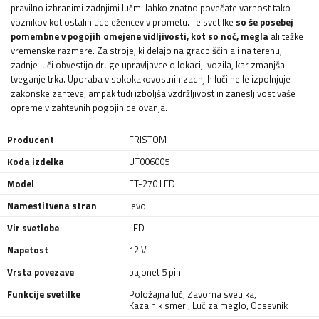
pravilno izbranimi zadnjimi lučmi lahko znatno povečate varnost tako
voznikov kot ostalih udeležencev v prometu. Te svetilke
so še posebej
pomembne v pogojih omejene vidljivosti, kot so noč, megla
ali težke
vremenske razmere. Za stroje, ki delajo na gradbiščih ali na terenu,
zadnje luči obvestijo druge upravljavce o lokaciji vozila, kar zmanjša
tveganje trka. Uporaba visokokakovostnih zadnjih luči ne le izpolnjuje
zakonske zahteve, ampak tudi izboljša vzdržljivost in zanesljivost vaše
opreme v zahtevnih pogojih delovanja.
Producent
FRISTOM
Koda izdelka
UT006005
Model
FT-270 LED
Namestitvena stran
levo
Vir svetlobe
LED
Napetost
12 V
Vrsta povezave
bajonet 5 pin
Funkcije svetilke
Položajna luč
,
Zavorna svetilka
,
Kazalnik smeri
,
Luč za meglo
,
Odsevnik