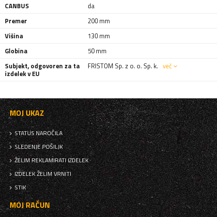
CANBUS
da
Premer
200 mm
Višina
130 mm
Globina
50 mm
Subjekt, odgovoren za ta
FRISTOM Sp. z o. o. Sp. k.
več
izdelek v EU
MOJ UKAZ
STATUS NAROČILA
SLEDENJE POŠILJK
ŽELIM REKLAMIRATI IZDELEK
IZDELEK ŽELIM VRNITI
STIK
MOJ RAČUN