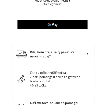
Hitro nakupovanje
1-Click
(brez registracije)
Kdaj bom prejel svoj paket, če
naročim zdaj?
Cena v točkah:
4689
točka
Z nakupom tega izdelka za gotovino
boste pridobili:
46.89
točka
Naš svetovalec vam bo pomagal