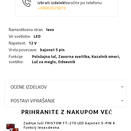
izbrati izdelek
Naročite po telefonu:
+38682829819
Namestitvena stran:
levo
Vir svetlobe:
LED
Napetost:
12 V
Vrsta povezave:
bajonet 5 pin
Funkcije
Položajna luč,
Zavorna svetilka
,
Kazalnik smeri
,
svetilke:
Luč za meglo
,
Odsevnik
OCENE IZDELKOV
POSTAVI VPRAŠANJE
PRIHRANITE Z NAKUPOM VEČ
Zadnje luči FRISTOM FT-270 LED bajonet 5-PIN 6
funkcij leva+desna