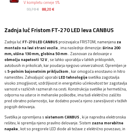
V kompletu ceneje 5%
93,78 €
88,20 €
Zadnja luč Fristom FT-270 LED leva CANBUS
Zadnja luč
FT-270 LED
CANBUS
proizvajalca FRISTOM, namenjena
za
montažo na levi strani vozila
, ima naslednje dimenzije:
širina
200
mm, višina 130 mm, globina 50 mm
. Zasnovan za delovanje v
območju napetosti 12 V
, se lahko uporablja v lahkih priklopnikih,
avtobusih in prikolicah, kar poudarja njegovo univerzalnost. Opremljen je
s
5-polnim bajonetnim priključkom
, kar omogoča enostavno in hitro
namestitev. Zahvaljujoč uporabi
LED tehnologije
svetilka zagotavlja
visoko zmogljivost, vzdržljivost in energetsko učinkovitost ter zagotavlja
varnost v različnih razmerah na cesti.
Konstrukcija svetilke je hermetična,
odporna na udarce in mehanske poškodbe, ima tudi električno zaščito
pred obratno polarnostjo, kar dodatno poveča njeno zanesljivost v težkih
pogojih delovanja.
Svetilka je opremljena s
sistemom CANBUS
, ki je napredna elektronska
rešitev, ki spremlja njeno pravilno delovanje. Sistem
zazna morebitne
napake
, kot so pregorele LED diode ali težave z električno povezavo, in