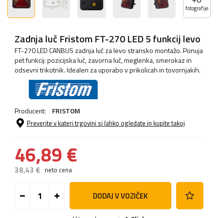
fotografije
Zadnja luč Fristom FT-270 LED 5 funkcij levo
FT-270 LED CANBUS zadnja luč za levo stransko montažo. Ponuja
pet funkcij: pozicijska luč, zavorna luč, meglenka, smerokaz in
odsevni trikotnik. Idealen za uporabo v prikolicah in tovornjakih.
Producent:
FRISTOM
Preverite v kateri trgovini si lahko ogledate in kupite takoj
46,89 €
38,43 €
neto cena
DODAJ V VOZIČEK