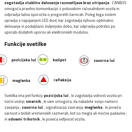
zagotavlja stabilno delovanje razsvetljave brez utripanja
. CANBUS
omogoča pravilno komunikacijo z potovalnim računalnikom vozila in
odpravlja lažna sporočila o pregorelih žarnicah. Poleg tega sistem
upravlja z napajanjem LED diod, kar zagotavlja njihovo optimalno
delovanje in podaljšano življenjsko dobo, kar odpravlja potrebo po
uporabi dodatnih uporov ali elektronskih modulov.
Funkcije svetilke
pozicijska luč
kažipot
zavorna luč
refleksija
meglenka
Svetilka ima pet funkcij:
pozicijska luč
, ki zagotavlja vidnost vozila pri
nočni vožnji;
smernik
, ki vam omogoča, da nakažete svojo namero
zavijanja
;
zavorna luč
, signalizacija zaviranja;
meglenka
, ki poveča
varnost v težkih vremenskih razmerah, kot so megla ali močne padavine
;
in
odsevni trikotnik
, ki poveča vidljivost vozila.