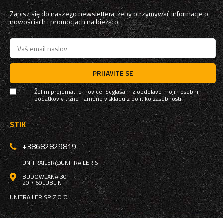
Zapisz się do naszego newslettera, żeby otrzymywać informacje o
nowościach i promocjach na bieżąco.
PRIJAVITE SE
Želim prejemati e-novice. Soglašam z obdelavo mojih osebnih
podatkov v tržne namene v skladu z
politiko zasebnosti
STIK
+38682829819
UNITRAILER@UNITRAILER.SI
BUDOWLANA 30
20-469
LUBLIN
UNITRAILER SP. Z O.O.