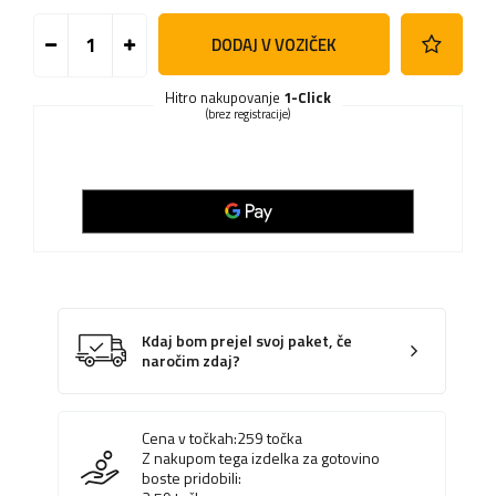
DODAJ V VOZIČEK
Hitro nakupovanje
1-Click
(brez registracije)
Kdaj bom prejel svoj paket, če
naročim zdaj?
Cena v točkah:
259
točka
Z nakupom tega izdelka za gotovino
boste pridobili: