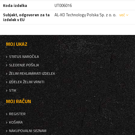
Koda izdelka
UT006016
Subjekt, odgovoren za ta
AL-KO Technology Polska Sp. z o. o.
več
izdelek v EU
MOJ UKAZ
STATUS NAROČILA
SLEDENJE POŠILJK
ŽELIM REKLAMIRATI IZDELEK
IZDELEK ŽELIM VRNITI
STIK
MOJ RAČUN
REGISTER
KOŠARA
NAKUPOVALNI SEZNAM