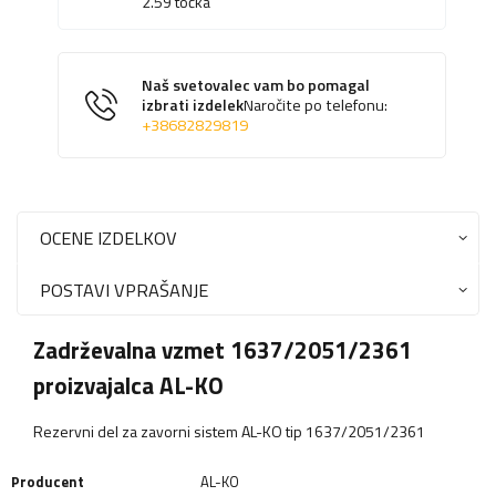
2.59
točka
Naš svetovalec vam bo pomagal
izbrati izdelek
Naročite po telefonu:
+38682829819
OCENE IZDELKOV
POSTAVI VPRAŠANJE
Zadrževalna vzmet 1637/2051/2361
proizvajalca AL-KO
Rezervni del za zavorni sistem AL-KO tip 1637/2051/2361
Producent
AL-KO