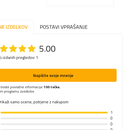
NE IZDELKOV
POSTAVI VPRAŠANJE
5.00
lo izdanih pregledov: 1
Napišite svoje mnenje
i boste povratne informacije
100 točka.
em programu zvestobe.
rikaži samo ocene, potrjene z nakupom
1
0
0
0