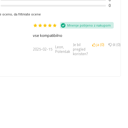
0
te oceno, da filtrirate ocene
Mnenje potrjeno z nakupom
vse kompatibilno
Je bil
ja
0
št
0
Leon,
2025-02-15
pregled
Polenšak
koristen?