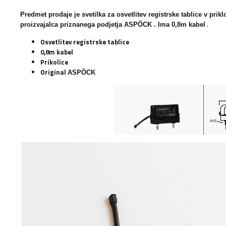
Predmet prodaje je svetilka za osvetlitev registrske tablice v prik
.
proizvajalca priznanega podjetja
ASPÖCK
. Ima 0,8m kabel
Osvetlitev registrske tablice
0,8m kabel
Prikolice
Original
ASPÖCK