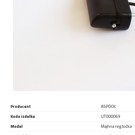
Producent
ASPÖCK
Koda izdelka
UT000069
Model
Majhna reg.točka