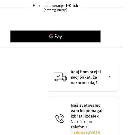
Hitro nakupovanje
1-Click
(brez registracije)
Kdaj bom prejel
svoj paket, če
naročim zdaj?
Naš svetovalec
vam bo pomagal
izbrati izdelek
Naročite po
telefonu:
+38682829819