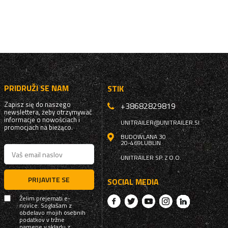
PRIDRUŽI SE NAM
STIK
Zapisz się do naszego
+38682829819
newslettera, żeby otrzymywać
informacje o nowościach i
UNITRAILER@UNITRAILER.SI
promocjach na bieżąco.
BUDOWLANA 30
20-469
LUBLIN
UNITRAILER SP. Z O.O.
PRIJAVITE SE
SOCIAL MEDIA
Želim prejemati e-
novice. Soglašam z
obdelavo mojih osebnih
podatkov v tržne
namene v skladu z