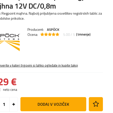
jhna 12V DC/0,8m
Regpoint majhna. Najbolj priljubljena osvetlitev registrskih tablic za
bilske prikolice.
Producent:
ASPÖCK
Ocena:
5.00 / 5
(
mnenje)
1
everite v kateri trgovini si lahko ogledate in kupite takoj
29 €
€
neto cena
DODAJ V VOZIČEK