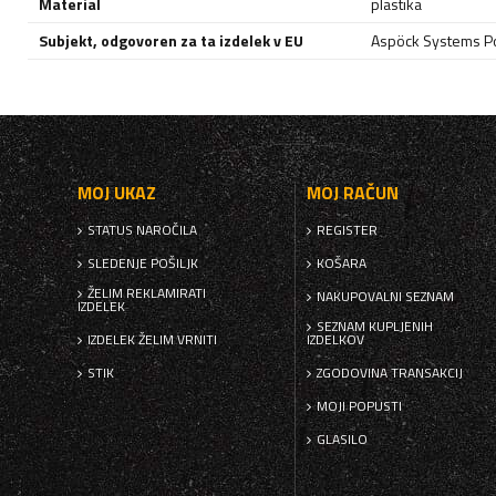
Material
plastika
Subjekt, odgovoren za ta izdelek v EU
Aspöck Systems Pol
MOJ UKAZ
MOJ RAČUN
STATUS NAROČILA
REGISTER
SLEDENJE POŠILJK
KOŠARA
ŽELIM REKLAMIRATI
NAKUPOVALNI SEZNAM
IZDELEK
SEZNAM KUPLJENIH
IZDELEK ŽELIM VRNITI
IZDELKOV
STIK
ZGODOVINA TRANSAKCIJ
MOJI POPUSTI
GLASILO