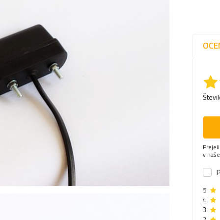
OCE
Števi
Prejel
v naš
P
5
4
3
2