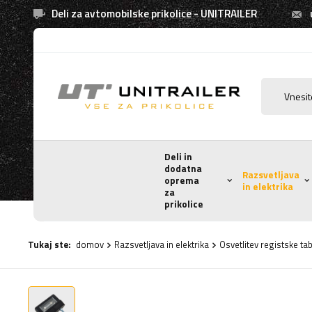
Deli za avtomobilske prikolice - UNITRAILER
Deli in
dodatna
Razsvetljava
oprema
in elektrika
za
prikolice
Tukaj ste:
domov
Razsvetljava in elektrika
Osvetlitev registske tab