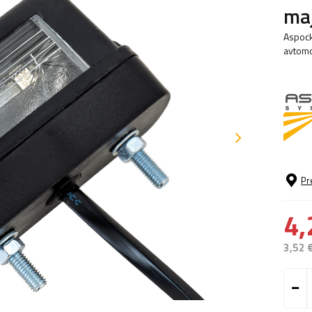
ma
Aspock 
avtomo
Pr
4,
3,52 