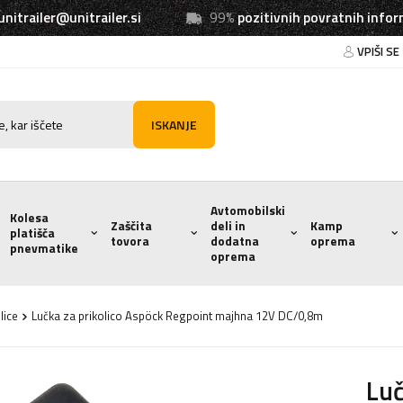
unitrailer@unitrailer.si
99%
pozitivnih povratnih infor
VPIŠI SE
ISKANJE
Avtomobilski
Kolesa
Zaščita
deli in
Kamp
platišča
tovora
dodatna
oprema
pnevmatike
oprema
lice
Lučka za prikolico Aspöck Regpoint majhna 12V DC/0,8m
Luč