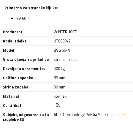
Primerno za stranske kljuke:
BV 60-1
Producent
WINTERHOFF
Koda izdelka
UT000072
Model
BVG 60-A
Vrsta okovja za prikolice
stranski zapahi
Dovoljena obremenitev
300 kg
Dolžina zaponke
89 mm
Širina zapaha
30 mm
Material
kovinski
Certifikat
TÜV
Subjekt, odgovoren za ta
AL-KO Technology Polska Sp. z o. o.
več
izdelek v EU