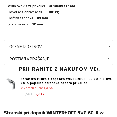
Vrsta okovja za prikolice:
stranski zapahi
Dovoljena obremenitev:
300 kg
Dolžina zaponke:
89 mm
Širina zapaha:
30 mm
OCENE IZDELKOV
POSTAVI VPRAŠANJE
PRIHRANITE Z NAKUPOM VEČ
Stranska kljuka z zaponko WINTERHOFF BV 60-1 + BVG
60-A popolna stranska zapora prikolice
V kompletu ceneje 5%
5,58 €
5,30 €
Stranski priklopnik WINTERHOFF BVG 60-A za