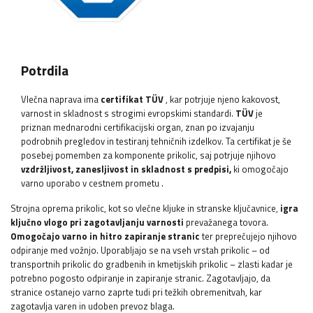
Potrdila
Vlečna naprava ima
certifikat TÜV
, kar potrjuje njeno kakovost,
varnost in skladnost s strogimi evropskimi standardi.
TÜV
je
priznan mednarodni certifikacijski organ, znan po izvajanju
podrobnih pregledov in testiranj tehničnih izdelkov. Ta certifikat je še
posebej pomemben za komponente prikolic, saj potrjuje njihovo
vzdržljivost, zanesljivost in skladnost s predpisi,
ki omogočajo
varno uporabo v cestnem prometu
.
Strojna oprema prikolic, kot so vlečne kljuke in stranske ključavnice,
igra
ključno vlogo pri zagotavljanju varnosti
prevažanega tovora.
Omogočajo varno in hitro zapiranje stranic
ter preprečujejo njihovo
odpiranje med vožnjo. Uporabljajo se na vseh vrstah prikolic – od
transportnih prikolic do gradbenih in kmetijskih prikolic – zlasti kadar je
potrebno pogosto odpiranje in zapiranje stranic. Zagotavljajo, da
stranice ostanejo varno zaprte tudi pri težkih obremenitvah, kar
zagotavlja varen in udoben prevoz blaga.