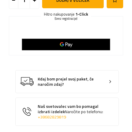
DODAJ V VOZIČEK
Hitro nakupovanje
1-Click
(brez registracije)
Kdaj bom prejel svoj paket, če
naročim zdaj?
Naš svetovalec vam bo pomagal
izbrati izdelek
Naročite po telefonu:
+38682829819