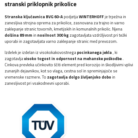
stranski
priklopnik prikolice
Stranska ključavnica BVG 60-A
podjetja
WINTERHOFF
je trpežna in
zanesljiva strojna oprema za prikolice, zasnovana za trajno in varno
zaklepanje stranic tovornih, kmetijskih in komunalnih prikolic. Njena
dolžina 89 mm
in
nosilnost 300 kg
zagotavljata vzdržljivost pri težki
uporabi in zagotavljata varno zaklepanje stranic med prevozom.
Izdelek je izdelan iz visokokakovostnega
pocinkanega jekla
, ki
zagotavlja
visoko togost in odpornost na mehanske poškodbe
.
Cinkova prevleka učinkovito ščiti element pred korozijo in škodljivimi vplivi
zunanjih dejavnikov, kot so vlaga, cestna sol in spreminjajoče se
vremenske razmere. To
zagotavlja dolgo življenjsko dobo
in
zanesljivost pri vsakodnevni uporabi.