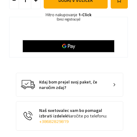
DODAJ V VOZIČEK
Hitro nakupovanje
1-Click
(brez registracije)
Kdaj bom prejel svoj paket, če
naročim zdaj?
Naš svetovalec vam bo pomagal
izbrati izdelek
Naročite po telefonu:
+38682829819