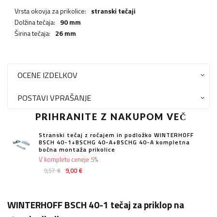
Vrsta okovja za prikolice:
stranski tečaji
Dolžina tečaja:
90 mm
Širina tečaja:
26 mm
OCENE IZDELKOV
POSTAVI VPRAŠANJE
PRIHRANITE Z NAKUPOM VEČ
Stranski tečaj z ročajem in podložko WINTERHOFF
BSCH 40-1+BSCHG 40-A+BSCHG 40-A kompletna
bočna montaža prikolice
V kompletu ceneje 5%
9,57 €
9,00 €
WINTERHOFF BSCH 40-1 tečaj za priklop na