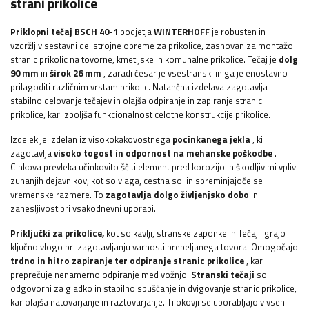
strani prikolice
Priklopni tečaj BSCH 40-1
podjetja
WINTERHOFF
je robusten in
vzdržljiv sestavni del strojne opreme za prikolice, zasnovan za montažo
stranic prikolic na tovorne, kmetijske in komunalne prikolice. Tečaj je
dolg
90 mm
in
širok 26 mm
, zaradi česar je vsestranski in ga je enostavno
prilagoditi različnim vrstam prikolic. Natančna izdelava zagotavlja
stabilno delovanje tečajev in olajša odpiranje in zapiranje stranic
prikolice, kar izboljša funkcionalnost celotne konstrukcije prikolice.
Izdelek je izdelan iz visokokakovostnega
pocinkanega jekla
, ki
zagotavlja
visoko togost in odpornost na mehanske poškodbe
.
Cinkova prevleka učinkovito ščiti element pred korozijo in škodljivimi vplivi
zunanjih dejavnikov, kot so vlaga, cestna sol in spreminjajoče se
vremenske razmere. To
zagotavlja dolgo življenjsko dobo
in
zanesljivost pri vsakodnevni uporabi.
Priključki za prikolice,
kot so
kavlji, stranske zaponke in
Tečaji igrajo
ključno vlogo pri zagotavljanju varnosti prepeljanega tovora. Omogočajo
trdno in hitro zapiranje ter odpiranje stranic prikolice
, kar
preprečuje nenamerno odpiranje med vožnjo.
Stranski tečaji
so
odgovorni za gladko in stabilno spuščanje in dvigovanje stranic prikolice,
kar olajša natovarjanje in raztovarjanje. Ti okovji se uporabljajo v vseh