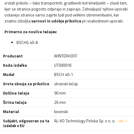
vrstah prikolic – tako transportnih, gradbenih kot kmetijskih – zlasti tam,
kjer se stranice pogosto odpirajo in zapirajo. Zahvaljujoč njihovi uporabi
ostanejo stranice varno zaprte tudi pod velikimi obremenitvami, kar
znatno izboljša
varnost in udobje prikolice
pri vsakodnevni uporabi.
Primerno za nosilce tečajev:
BSCHG 40-A
Producent
WINTERHOFF
Koda izdelka
UT000078
Model
BSCH 40-1
Vrsta okovja za prikolice
stranski tečaji
Dolžina tečaja
90 mm
Širina tečaja
26 mm
Material
kovinski
Subjekt, odgovoren za ta
AL-KO Technology Polska Sp. z o. o.
več
izdelek v EU