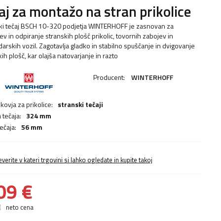
aj za montažo na stran prikolice
ki tečaj BSCH 10-320 podjetja WINTERHOFF je zasnovan za
tev in odpiranje stranskih plošč prikolic, tovornih zabojev in
arskih vozil. Zagotavlja gladko in stabilno spuščanje in dvigovanje
ih plošč, kar olajša natovarjanje in razto
Producent:
WINTERHOFF
kovja za prikolice:
stranski tečaji
 tečaja:
324 mm
tečaja:
56 mm
everite v kateri trgovini si lahko ogledate in kupite takoj
09 €
€
neto cena