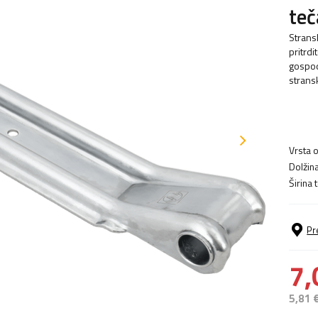
teč
Strans
pritrdi
gospod
stransk
Vrsta o
Dolžina
Širina 
Pr
7,
5,81 