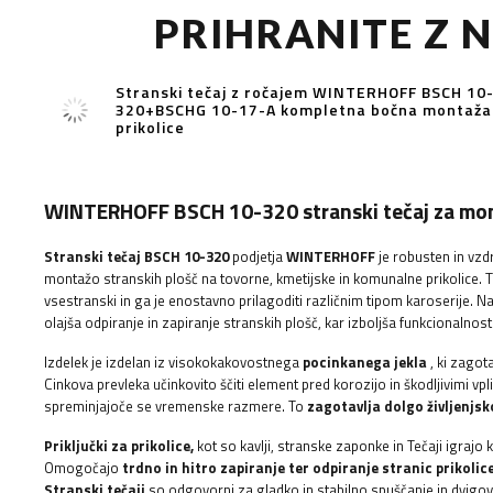
PRIHRANITE Z
Stranski tečaj z ročajem WINTERHOFF BSCH 10
320+BSCHG 10-17-A kompletna bočna montaža
prikolice
WINTERHOFF BSCH 10-320 stranski tečaj za mont
Stranski tečaj BSCH 10-320
podjetja
WINTERHOFF
je robusten in vzd
montažo stranskih plošč na tovorne, kmetijske in komunalne prikolice. T
vsestranski in ga je enostavno prilagoditi različnim tipom karoserije. N
olajša odpiranje in zapiranje stranskih plošč, kar izboljša funkcionalnost
Izdelek je izdelan iz visokokakovostnega
pocinkanega jekla
, ki zagot
Cinkova prevleka učinkovito ščiti element pred korozijo in škodljivimi vpli
spreminjajoče se vremenske razmere. To
zagotavlja dolgo življenjs
Priključki za prikolice,
kot so
kavlji, stranske zaponke in
Tečaji igrajo
Omogočajo
trdno in hitro zapiranje ter odpiranje stranic prikolic
Stranski tečaji
so odgovorni za gladko in stabilno spuščanje in dvigovan