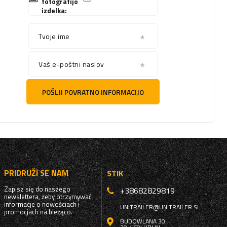
fotografijo
izdelka:
Tvoje ime
Vaš e-poštni naslov
POŠLJI POVRATNO INFORMACIJO
PRIDRUŽI SE NAM
STIK
Zapisz się do naszego
+38682829819
newslettera, żeby otrzymywać
informacje o nowościach i
UNITRAILER@UNITRAILER.SI
promocjach na bieżąco.
BUDOWLANA 30