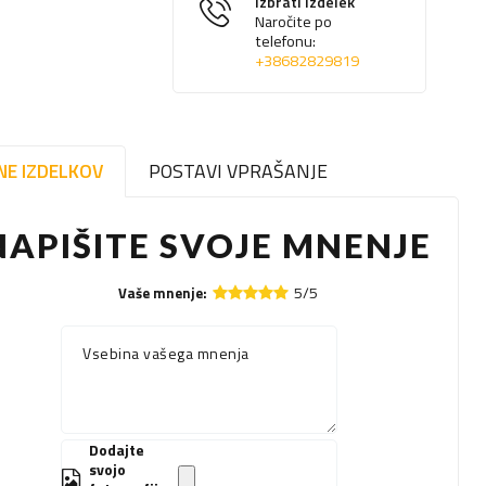
izbrati izdelek
Naročite po
telefonu:
+38682829819
NE IZDELKOV
POSTAVI VPRAŠANJE
NAPIŠITE SVOJE MNENJE
5/5
Vaše mnenje:
Vsebina vašega mnenja
Dodajte
svojo