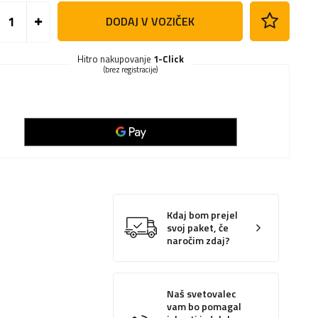
DODAJ V VOZIČEK
Hitro nakupovanje
1-Click
(brez registracije)
Kdaj bom prejel
svoj paket, če
naročim zdaj?
Naš svetovalec
vam bo pomagal