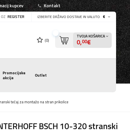
macij kupcev
Kontakt
OZ
REGISTER
€
IZBERITE DRŽAVO DOSTAVE IN VALUTO
TVOJA KOŠARICA
0,
€
(0)
00
Promocijske
Outlet
akcije
ski tečaj za montažo na stran prikolice
NTERHOFF BSCH 10-320 stranski