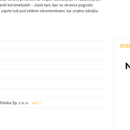
benih kot kmetijskih – zlasti tam, kjer se stranice pogosto
o zaprte tudi pod velikimi obremenitvami, kar znatno izboljša
OCE
olska Sp. z o. o.
več