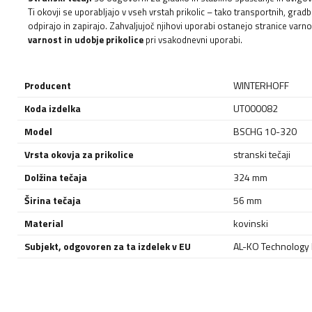
Ti okovji se uporabljajo v vseh vrstah prikolic – tako transportnih, grad
odpirajo in zapirajo. Zahvaljujoč njihovi uporabi ostanejo stranice varn
varnost in udobje prikolice
pri vsakodnevni uporabi.
Producent
WINTERHOFF
Koda izdelka
UT000082
Model
BSCHG 10-320
Vrsta okovja za prikolice
stranski tečaji
Dolžina tečaja
324 mm
Širina tečaja
56 mm
Material
kovinski
Subjekt, odgovoren za ta izdelek v EU
AL-KO Technology P