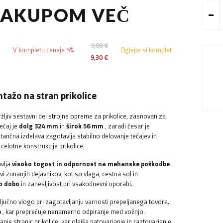
 NAKUPOM VEČ
-
9,88 €
V kompletu ceneje 5%
Oglejte si komplet
9,30 €
ažo na stran prikolice
ržljiv sestavni del strojne opreme za prikolice, zasnovan za
ečaj je
dolg 324 mm
in
širok 56 mm
, zaradi česar je
atančna izdelava zagotavlja stabilno delovanje tečajev in
 celotne konstrukcije prikolice.
avlja
visoko togost in odpornost na mehanske poškodbe
.
vi zunanjih dejavnikov, kot so vlaga, cestna sol in
ko dobo
in zanesljivost pri vsakodnevni uporabi.
 ključno vlogo pri zagotavljanju varnosti prepeljanega tovora.
e
, kar preprečuje nenamerno odpiranje med vožnjo.
je stranic prikolice, kar olajša natovarjanje in raztovarjanje.