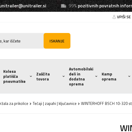
unitrailer@unitrailer.si
99%
pozitivnih povratnih infor
VPIŠI SE
ISKANJE
Avtomobilski
Kolesa
Zaščita
deli in
Kamp
platišča
tovora
dodatna
oprema
pnevmatike
oprema
držala za prikolice
Tečaji | zapahi | ključavnice
WINTERHOFF BSCH 10-320 stran
WI